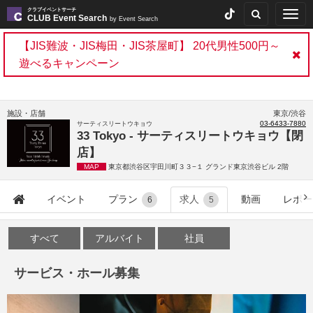
クラブイベントサーチ
Togg
CLUB Event Search
by Event Search
navig
【JIS難波・JIS梅田・JIS茶屋町】 20代男性500円～
遊べるキャンペーン
施設・店舗
東京/渋谷
03-6433-7880
サーティスリートウキョウ
33 Tokyo - サーティスリートウキョウ【閉
店】
MAP
東京都渋谷区宇田川町３３−１ グランド東京渋谷ビル 2階
イベント
プラン
求人
動画
レポー
6
5
すべて
アルバイト
社員
サービス・ホール募集