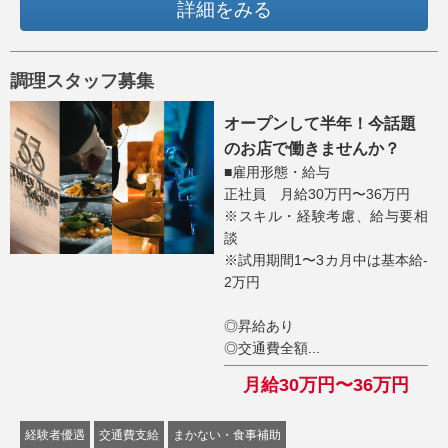
詳細をみる
調理スタッフ募集
オープンして半年！今話題
のお店で働きませんか？
■雇用形態・給与
正社員 月給30万円〜36万円
※スキル・経験考慮、給与要相
談
※試用期間1〜3カ月中は基本給-
2万円
◎昇給あり
◎交通費全額...
月給30万円〜36万円
経験者優遇
交通費支給
まかない・食事補助