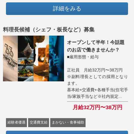
詳細をみる
料理長候補（シェフ・板長など）募集
オープンして半年！今話題
のお店で働きませんか？
■雇用形態・給与
正社員 月給32万円〜38万円
※副料理長としての採用となり
ます。
基本給+交通費+各種手当(住宅手
当/家族手当など※社内規定...
月給32万円〜38万円
経験者優遇
交通費支給
まかない・食事補助