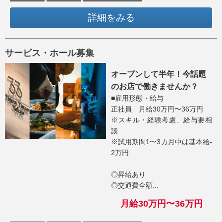
詳細をみる
サービス・ホール募集
オープンして半年！今話題
のお店で働きませんか？
■雇用形態・給与
正社員 月給30万円〜36万円
※スキル・経験考慮、給与要相
談
※試用期間1〜3カ月中は基本給-
2万円
◎昇給あり
◎交通費全額...
月給30万円〜36万円