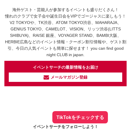
海外ゲスト・芸能人が参加するイベントも盛りだくさん！
憧れのクラブで女子会や誕生日会をVIPでゴージャスに楽しもう！
V2 TOKYOや、TK渋谷、ATOM TOKYO渋谷、MAHARAJA、
GENIUS TOKYO、CAMELOT、VISION、リッツ渋谷(LITTS
SHIBUYA)、RAISE 銀座、VOYAGER STAND、BAMBI大阪、
HERBIE広島などのイベント情報・クーポン割引情報や、ゲスト割
引、今日の人気イベントも簡単に探せます！ you can find good
night CLUB in japan.
イベントサーチの最新情報をお届け
メールマガジン登録
イベントサーチ - TikTok
人気のお店を動画で配信中！
気になる今話題の人気情報も
最新のイベント情報やお得なクーポン
まとめてTikTokでチェックしよう！
TikTokをチェックする
イベントサーチをフォローしよう！