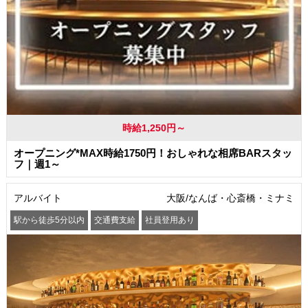
時給1,250円～
オープニング*MAX時給1750円！おしゃれな相席BARスタッ
フ｜週1～
アルバイト
大阪/なんば・心斎橋・ミナミ
駅から徒歩5分以内
交通費支給
社員登用あり