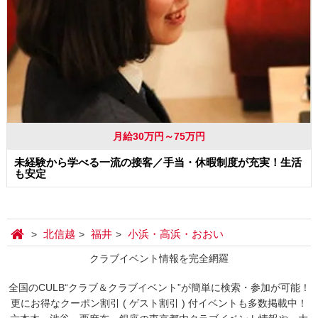
月給30万円～75万円
未経験から学べる一流の接客／手当・休暇制度が充実！生活
も安定
北信越
福井
小浜・高浜・おおい
クラブイベント情報を完全網羅
全国のCULB“クラブ＆クラブイベント”が簡単に検索・参加が可能！
更にお得なクーポン割引 ( ゲスト割引 ) 付イベントも多数掲載中！