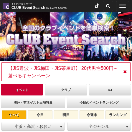
クラブイベントサーチ
Togg
CLUB Event Search
by Event Search
navig
【JIS難波・JIS梅田・JIS茶屋町】 20代男性500円～
遊べるキャンペーン
イベント
クラブ
DJ
海外・有名ゲスト出演特集
今日のイベントランキング
すべて
今日
明日
今週末
ランキング
小浜・高浜・おおい
全ジャンル
▼
▼