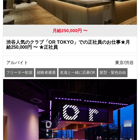
月給250,000円 〜
渋谷人気のクラブ「OR TOKYO」での正社員のお仕事★月
給250,000円 〜 ★正社員
アルバイト
東京/渋谷
フリーター歓迎
経験者優遇
友達と一緒に応募OK
髪型・髪色自由
ピアスOK
ネイルOK
まかない・食事補助