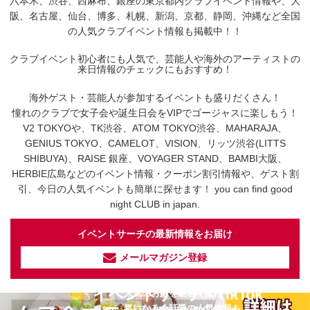
六本木、渋谷、西麻布、銀座の東京都内クラブイベント情報や、大
阪、名古屋、仙台、博多、札幌、新潟、京都、静岡、沖縄など全国
の人気クラブイベント情報も掲載中！！
クラブイベント初心者にも人気で、芸能人や海外のアーティストの
来日情報のチェックにもおすすめ！
海外ゲスト・芸能人が参加するイベントも盛りだくさん！
憧れのクラブで女子会や誕生日会をVIPでゴージャスに楽しもう！
V2 TOKYOや、TK渋谷、ATOM TOKYO渋谷、MAHARAJA、
GENIUS TOKYO、CAMELOT、VISION、リッツ渋谷(LITTS
SHIBUYA)、RAISE 銀座、VOYAGER STAND、BAMBI大阪、
HERBIE広島などのイベント情報・クーポン割引情報や、ゲスト割
引、今日の人気イベントも簡単に探せます！ you can find good
night CLUB in japan.
イベントサーチの最新情報をお届け
メールマガジン登録
イベントサーチ - TikTok
人気のお店を動画で配信中！
気になる今話題の人気情報も