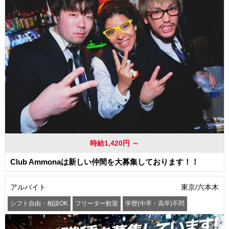
時給1,420円 ～
Club Ammonaは新しい仲間を大募集しております！！
アルバイト
東京/六本木
シフト自由・相談OK
フリーター歓迎
学歴(中卒・高卒)不問
髪型・髪色自由
交通費支給