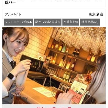
落バー
アルバイト
東京/新宿
シフト自由・相談OK
駅から徒歩5分以内
交通費支給
社員登用あり