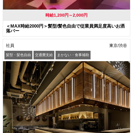
時給1,200円～2,000円
＜MAX時給2000円＞髪型/髪色自由で従業員満足度高いお洒
落バー
社員
東京/渋谷
髪型・髪色自由
交通費支給
まかない・食事補助