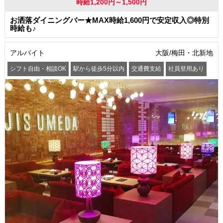
時給1,200円～1,500円
お洒落ダイニングバー★MAX時給1,600円で安定収入◎特別
時給も♪
アルバイト
大阪/梅田・北新地
シフト自由・相談OK
駅から徒歩5分以内
交通費支給
社員登用あり