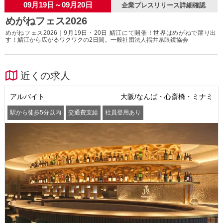
09月19日～09月20日
企業プレスリリース詳細確認
めがねフェス2026
めがねフェス2026｜9月19日・20日 鯖江にて開催！世界はめがねで躍り出
す！鯖江から広がるワクワクの2日間。一般社団法人福井県眼鏡協会
近くの求人
アルバイト
大阪/なんば・心斎橋・ミナミ
駅から徒歩5分以内
交通費支給
社員登用あり