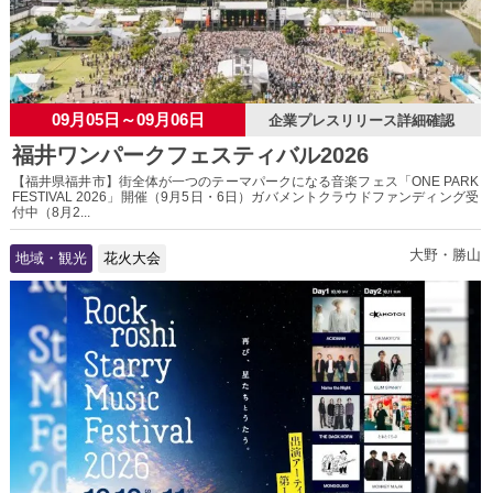
09月05日～09月06日
企業プレスリリース詳細確認
福井ワンパークフェスティバル2026
【福井県福井市】街全体が一つのテーマパークになる音楽フェス「ONE PARK
FESTIVAL 2026」開催（9月5日・6日）ガバメントクラウドファンディング受
付中（8月2...
大野・勝山
地域・観光
花火大会