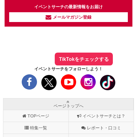
イベントサーチの最新情報をお届け
メールマガジン登録
イベントサーチ - TikTok
人気のお店を動画で配信中！
気になる今話題の人気情報も
最新のイベント情報やお得なクーポン
まとめてTikTokでチェックしよう！
TikTokをチェックする
イベントサーチをフォローしよう！
ページトップへ
TOPページ
イベントサーチとは？
特集一覧
レポート・口コミ