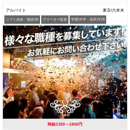
アルバイト
東京/六本木
シフト自由・相談OK
フリーター歓迎
学歴(中卒・高卒)不問
髪型・髪色自由
交通費支給
時給1350～1800円