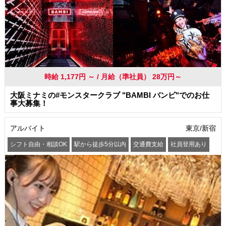
時給 1,177円 ～ / 月給（準社員） 28万円～
大阪ミナミの#モンスタークラブ "BAMBI バンビ"でのお仕
事大募集！
アルバイト
東京/新宿
シフト自由・相談OK
駅から徒歩5分以内
交通費支給
社員登用あり