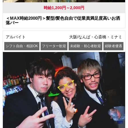
時給1,200円～2,000円
＜MAX時給2000円＞髪型/髪色自由で従業員満足度高いお洒
落バー
アルバイト
大阪/なんば・心斎橋・ミナミ
シフト自由・相談OK
フリーター歓迎
未経験・初心者歓迎
経験者優遇
交通費支給