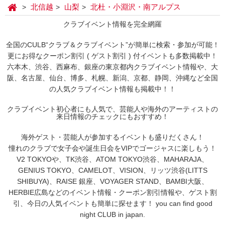
北信越
山梨
北杜・小淵沢・南アルプス
クラブイベント情報を完全網羅
全国のCULB“クラブ＆クラブイベント”が簡単に検索・参加が可能！
更にお得なクーポン割引 ( ゲスト割引 ) 付イベントも多数掲載中！
六本木、渋谷、西麻布、銀座の東京都内クラブイベント情報や、大
阪、名古屋、仙台、博多、札幌、新潟、京都、静岡、沖縄など全国
の人気クラブイベント情報も掲載中！！
クラブイベント初心者にも人気で、芸能人や海外のアーティストの
来日情報のチェックにもおすすめ！
海外ゲスト・芸能人が参加するイベントも盛りだくさん！
憧れのクラブで女子会や誕生日会をVIPでゴージャスに楽しもう！
V2 TOKYOや、TK渋谷、ATOM TOKYO渋谷、MAHARAJA、
GENIUS TOKYO、CAMELOT、VISION、リッツ渋谷(LITTS
SHIBUYA)、RAISE 銀座、VOYAGER STAND、BAMBI大阪、
HERBIE広島などのイベント情報・クーポン割引情報や、ゲスト割
引、今日の人気イベントも簡単に探せます！ you can find good
night CLUB in japan.