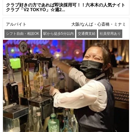
クラブ好きの方であれば即決採用可！！六本木の人気ナイト
クラブ「V2 TOKYO」☆週2...
アルバイト
大阪/なんば・心斎橋・ミナミ
シフト自由・相談OK
駅から徒歩5分以内
交通費支給
社員登用あり