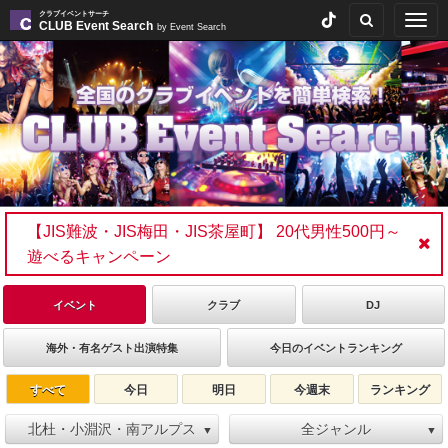
クラブイベントサーチ
Togg
CLUB Event Search
by Event Search
navig
【JIS難波・JIS梅田・JIS茶屋町】 20代男性500円～
遊べるキャンペーン
イベント
クラブ
DJ
海外・有名ゲスト出演特集
今日のイベントランキング
すべて
今日
明日
今週末
ランキング
北杜・小淵沢・南アルプス
全ジャンル
▼
▼