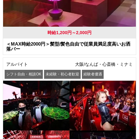
時給1,200円～2,000円
＜MAX時給2000円＞髪型/髪色自由で従業員満足度高いお洒
落バー
アルバイト
大阪/なんば・心斎橋・ミナミ
シフト自由・相談OK
未経験・初心者歓迎
経験者優遇
駅から徒歩5分以内
交通費支給
社員登用あり