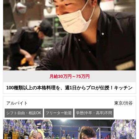
月給30万円～75万円
100種類以上の本格料理を、週1日からプロが伝授！キッチン
アルバイト
東京/渋谷
シフト自由・相談OK
フリーター歓迎
学歴(中卒・高卒)不問
髪型・髪色自由
交通費支給