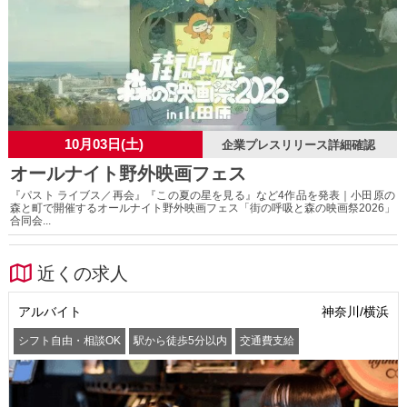
10月03日(土)
企業プレスリリース詳細確認
オールナイト野外映画フェス
『パスト ライブス／再会』『この夏の星を見る』など4作品を発表｜小田原の
森と町で開催するオールナイト野外映画フェス「街の呼吸と森の映画祭2026」
合同会...
近くの求人
アルバイト
神奈川/横浜
シフト自由・相談OK
駅から徒歩5分以内
交通費支給