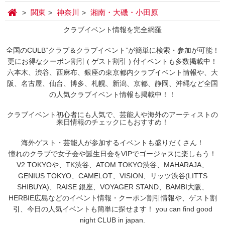
関東
神奈川
湘南・大磯・小田原
クラブイベント情報を完全網羅
全国のCULB“クラブ＆クラブイベント”が簡単に検索・参加が可能！
更にお得なクーポン割引 ( ゲスト割引 ) 付イベントも多数掲載中！
六本木、渋谷、西麻布、銀座の東京都内クラブイベント情報や、大
阪、名古屋、仙台、博多、札幌、新潟、京都、静岡、沖縄など全国
の人気クラブイベント情報も掲載中！！
クラブイベント初心者にも人気で、芸能人や海外のアーティストの
来日情報のチェックにもおすすめ！
海外ゲスト・芸能人が参加するイベントも盛りだくさん！
憧れのクラブで女子会や誕生日会をVIPでゴージャスに楽しもう！
V2 TOKYOや、TK渋谷、ATOM TOKYO渋谷、MAHARAJA、
GENIUS TOKYO、CAMELOT、VISION、リッツ渋谷(LITTS
SHIBUYA)、RAISE 銀座、VOYAGER STAND、BAMBI大阪、
HERBIE広島などのイベント情報・クーポン割引情報や、ゲスト割
引、今日の人気イベントも簡単に探せます！ you can find good
night CLUB in japan.