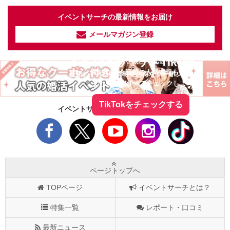
イベントサーチの最新情報をお届け
メールマガジン登録
イベントサーチ - TikTok
人気のお店を動画で配信中！
気になる今話題の人気情報も
最新のイベント情報やお得なクーポン
まとめてTikTokでチェックしよう！
TikTokをチェックする
イベントサーチをフォローしよう！
ページトップへ
TOPページ
イベントサーチとは？
特集一覧
レポート・口コミ
最新ニュース