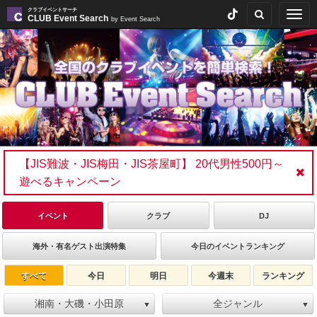
クラブイベントサーチ
Togg
CLUB Event Search
by Event Search
navig
【JIS難波・JIS梅田・JIS茶屋町】 20代男性500円～
遊べるキャンペーン
イベント
クラブ
DJ
海外・有名ゲスト出演特集
今日のイベントランキング
すべて
今日
明日
今週末
ランキング
湘南・大磯・小田原
全ジャンル
▼
▼