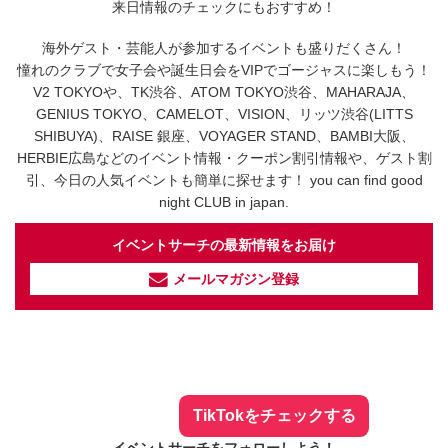
来日情報のチェックにもおすすめ！
海外ゲスト・芸能人が参加するイベントも盛りだくさん！
憧れのクラブで女子会や誕生日会をVIPでゴージャスに楽しもう！
V2 TOKYOや、TK渋谷、ATOM TOKYO渋谷、MAHARAJA、
GENIUS TOKYO、CAMELOT、VISION、リッツ渋谷(LITTS
SHIBUYA)、RAISE 銀座、VOYAGER STAND、BAMBI大阪、
HERBIE広島などのイベント情報・クーポン割引情報や、ゲスト割
引、今日の人気イベントも簡単に探せます！ you can find good
night CLUB in japan.
イベントサーチの最新情報をお届け
メールマガジン登録
イベントサーチ - TikTok
人気のお店を動画で配信中！
気になる今話題の人気情報も
最新のイベント情報やお得なクーポン
まとめてTikTokでチェックしよう！
TikTokをチェックする
イベントサーチをフォローしよう！