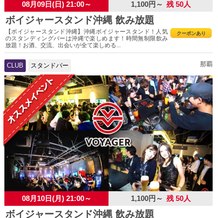
08月09日(日) 21:00～
1,100円～
残 50人
ボイジャースタンド沖縄 飲み放題
【ボイジャースタンド沖縄】沖縄ボイジャースタンド！人気
クーポンあり
のスタンディングバーは沖縄で楽しめます！時間無制限飲み
放題！お酒、交流、出会いが全て楽しめる...
那覇
CLUB
スタンドバー
08月10日(月) 21:00～
1,100円～
残 50人
ボイジャースタンド沖縄 飲み放題