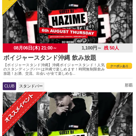
08月06日(木) 21:00～
1,100円～
残 50人
ボイジャースタンド沖縄 飲み放題
【ボイジャースタンド沖縄】沖縄ボイジャースタンド！人気
クーポンあり
のスタンディングバーは沖縄で楽しめます！時間無制限飲み
放題！お酒、交流、出会いが全て楽しめる...
那覇
CLUB
スタンドバー