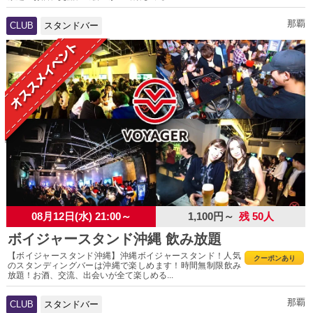
那覇
CLUB
スタンドバー
08月12日(水) 21:00～
1,100円～
残 50人
ボイジャースタンド沖縄 飲み放題
【ボイジャースタンド沖縄】沖縄ボイジャースタンド！人気
クーポンあり
のスタンディングバーは沖縄で楽しめます！時間無制限飲み
放題！お酒、交流、出会いが全て楽しめる...
那覇
CLUB
スタンドバー