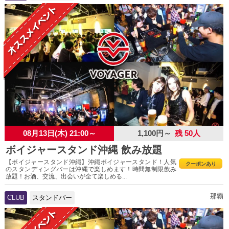
08月13日(木) 21:00～
1,100円～
残 50人
ボイジャースタンド沖縄 飲み放題
【ボイジャースタンド沖縄】沖縄ボイジャースタンド！人気
クーポンあり
のスタンディングバーは沖縄で楽しめます！時間無制限飲み
放題！お酒、交流、出会いが全て楽しめる...
那覇
CLUB
スタンドバー