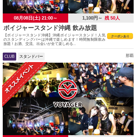
08月08日(土) 21:00～
1,100円～
残 50人
ボイジャースタンド沖縄 飲み放題
【ボイジャースタンド沖縄】沖縄ボイジャースタンド！人気
クーポンあり
のスタンディングバーは沖縄で楽しめます！時間無制限飲み
放題！お酒、交流、出会いが全て楽しめる...
那覇
CLUB
スタンドバー