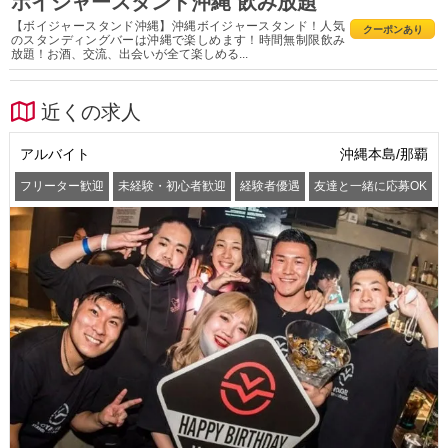
ボイジャースタンド沖縄 飲み放題
【ボイジャースタンド沖縄】沖縄ボイジャースタンド！人気
クーポンあり
のスタンディングバーは沖縄で楽しめます！時間無制限飲み
放題！お酒、交流、出会いが全て楽しめる...
近くの求人
アルバイト
沖縄本島/那覇
フリーター歓迎
未経験・初心者歓迎
経験者優遇
友達と一緒に応募OK
髪型・髪色自由
服装自由
ピアスOK
髭(ひげ)OK