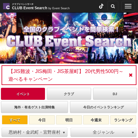
クラブイベントサーチ
Togg
CLUB Event Search
by Event Search
navig
【JIS難波・JIS梅田・JIS茶屋町】 20代男性500円～
遊べるキャンペーン
イベント
クラブ
DJ
海外・有名ゲスト出演特集
今日のイベントランキング
すべて
今日
明日
今週末
ランキング
恩納村・金武町・宜野座村
全ジャンル
▼
▼