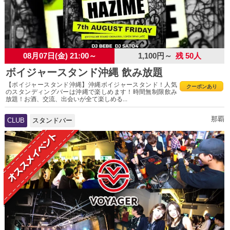
08月07日(金) 21:00～
1,100円～
残 50人
ボイジャースタンド沖縄 飲み放題
【ボイジャースタンド沖縄】沖縄ボイジャースタンド！人気
クーポンあり
のスタンディングバーは沖縄で楽しめます！時間無制限飲み
放題！お酒、交流、出会いが全て楽しめる...
那覇
CLUB
スタンドバー