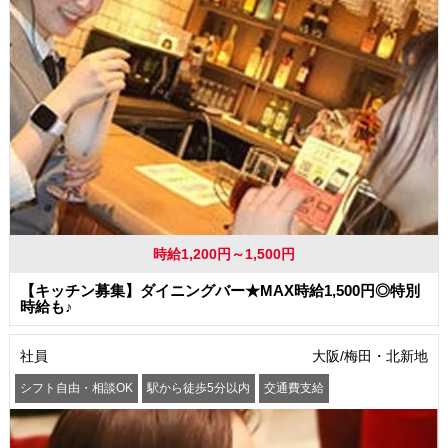
時給1,200円～1,500円
【キッチン募集】ダイニングバー★MAX時給1,500円◎特別
時給も♪
社員
大阪/梅田・北新地
シフト自由・相談OK
駅から徒歩5分以内
交通費支給