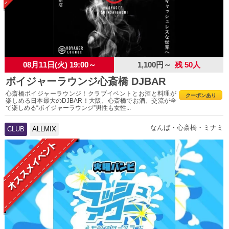
08月11日(火) 19:00～
1,100円～
残 50人
ボイジャーラウンジ心斎橋 DJBAR
心斎橋ボイジャーラウンジ！クラブイベントとお酒と料理が
クーポンあり
楽しめる日本最大のDJBAR！大阪、心斎橋でお酒、交流が全
て楽しめる“ボイジャーラウンジ”男性も女性...
なんば・心斎橋・ミナミ
CLUB
ALLMIX