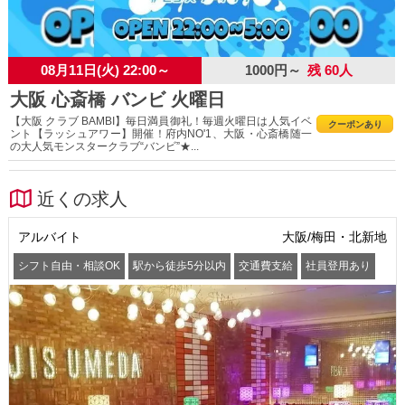
08月11日(火) 22:00～
1000円～
残 60人
大阪 心斎橋 バンビ 火曜日
【大阪 クラブ BAMBI】毎日満員御礼！毎週火曜日は人気イベ
クーポンあり
ント【ラッシュアワー】開催！府内NO'1、大阪・心斎橋随一
の大人気モンスタークラブ“バンビ”★...
近くの求人
アルバイト
大阪/梅田・北新地
シフト自由・相談OK
駅から徒歩5分以内
交通費支給
社員登用あり