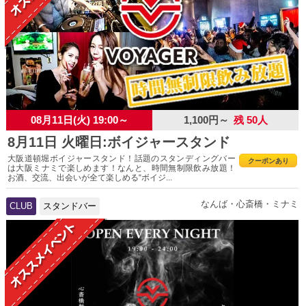
08月11日(火) 19:00～
1,100円～
残 50人
8月11日 火曜日:ボイジャースタンド
大阪道頓堀ボイジャースタンド！話題のスタンディングバー
クーポンあり
は大阪ミナミで楽しめます！なんと、時間無制限飲み放題！
お酒、交流、出会いが全て楽しめる“ボイジ...
なんば・心斎橋・ミナミ
CLUB
スタンドバー