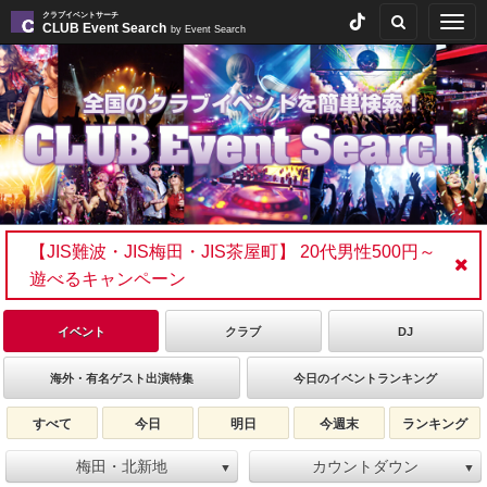
クラブイベントサーチ
Togg
CLUB Event Search
by Event Search
navig
【JIS難波・JIS梅田・JIS茶屋町】 20代男性500円～
遊べるキャンペーン
イベント
クラブ
DJ
海外・有名ゲスト出演特集
今日のイベントランキング
すべて
今日
明日
今週末
ランキング
梅田・北新地
カウントダウン
▼
▼