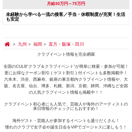
月給30万円～75万円
未経験から学べる一流の接客／手当・休暇制度が充実！生活
も安定
九州
福岡
直方・飯塚・田川
クラブイベント情報を完全網羅
全国のCULB“クラブ＆クラブイベント”が簡単に検索・参加が可能！
更にお得なクーポン割引 ( ゲスト割引 ) 付イベントも多数掲載中！
六本木、渋谷、西麻布、銀座の東京都内クラブイベント情報や、大
阪、名古屋、仙台、博多、札幌、新潟、京都、静岡、沖縄など全国
の人気クラブイベント情報も掲載中！！
クラブイベント初心者にも人気で、芸能人や海外のアーティストの
来日情報のチェックにもおすすめ！
海外ゲスト・芸能人が参加するイベントも盛りだくさん！
憧れのクラブで女子会や誕生日会をVIPでゴージャスに楽しもう！