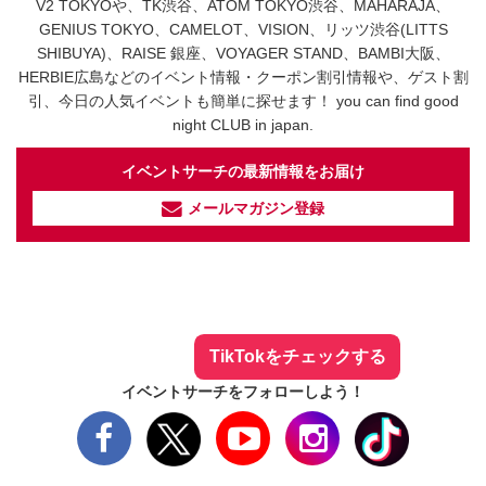
V2 TOKYOや、TK渋谷、ATOM TOKYO渋谷、MAHARAJA、
GENIUS TOKYO、CAMELOT、VISION、リッツ渋谷(LITTS
SHIBUYA)、RAISE 銀座、VOYAGER STAND、BAMBI大阪、
HERBIE広島などのイベント情報・クーポン割引情報や、ゲスト割
引、今日の人気イベントも簡単に探せます！ you can find good
night CLUB in japan.
イベントサーチの最新情報をお届け
メールマガジン登録
イベントサーチ - TikTok
人気のお店を動画で配信中！
気になる今話題の人気情報も
最新のイベント情報やお得なクーポン
まとめてTikTokでチェックしよう！
TikTokをチェックする
イベントサーチをフォローしよう！