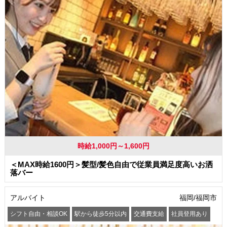
時給1,000円～1,600円
＜MAX時給1600円＞髪型/髪色自由で従業員満足度高いお洒
落バー
アルバイト
福岡/福岡市
シフト自由・相談OK
駅から徒歩5分以内
交通費支給
社員登用あり