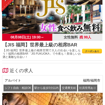
08月08日(土) 19:00～
女性無料
残 99人
【JIS 福岡】世界最上級の相席BAR
【JIS 福岡】世界最上級の相席空間で大人の出会いを楽しも
クーポンあり
う！福岡の相席BAR「JIS FUKUOKA」で今夜も！美味しいお
酒と素敵な出会い！
近くの求人
アルバイト
福岡/福岡市
シフト自由・相談OK
駅から徒歩5分以内
交通費支給
社員登用あり