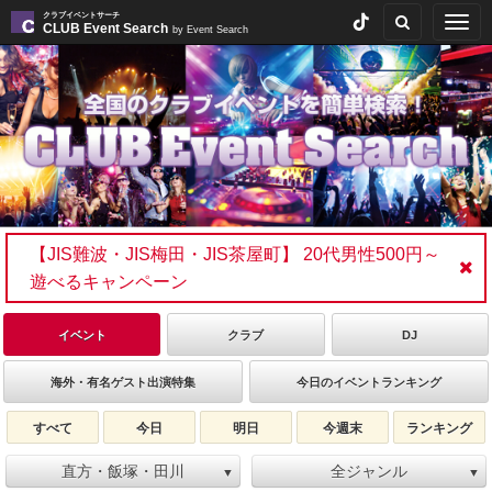
クラブイベントサーチ
Togg
CLUB Event Search
by Event Search
navig
【JIS難波・JIS梅田・JIS茶屋町】 20代男性500円～
遊べるキャンペーン
イベント
クラブ
DJ
海外・有名ゲスト出演特集
今日のイベントランキング
すべて
今日
明日
今週末
ランキング
直方・飯塚・田川
全ジャンル
▼
▼