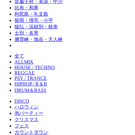
音威子府・美深・中川
比布・和寒
利尻島・礼文島
留萌・増毛・小平
猿払・浜頓別・枝幸
士別・名寄
層雲峡・旭岳・天人峡
全て
ALLMIX
HOUSE / TECHNO
REGGAE
PSY / TRANCE
HIPHOP / R＆B
DRUM＆BASS
DISCO
ハロウィン
泡パーティー
クリスマス
フェス
カウントダウン