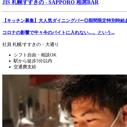
JIS 札幌すすきの - SAPPORO 相席BAR
【キッチン募集】大人気ダイニングバー◎期間限定特別時給
コロナの影響で中々今のバイトに入れない…。という...
社員
札幌/すすきの・大通り
シフト自由・相談OK
駅から徒歩5分以内
交通費支給