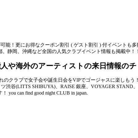
が可能！更にお得なクーポン割引 ( ゲスト割引 ) 付イベント
都、静岡、沖縄など全国の人気クラブイベント情報も掲載中！
能人や海外のアーティストの来日情報のチ
クラブで女子会や誕生日会をVIPでゴージャスに楽しもう！ V2 
リッツ渋谷(LITTS SHIBUYA)、RAISE 銀座、VOYAGER 
d good night CLUB in japan.