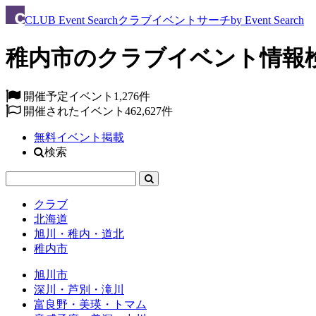
CLUB
Event Search
クラブイベントサーチ
by Event Search
稚内市のクラブイベント情報
開催予定イベント
1,276件
開催されたイベント
462,627件
無料イベント掲載
検索
クラブ
北海道
旭川・稚内・道北
稚内市
旭川市
深川・芦別・滝川
富良野・美瑛・トマム