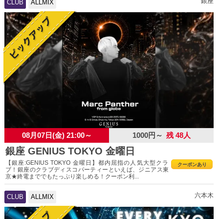
銀座
CLUB
ALLMIX
08月07日(金) 21:00～
1000円～
残 48人
銀座 GENIUS TOKYO 金曜日
【銀座:GENIUS TOKYO 金曜日】都内屈指の人気大型クラ
クーポンあり
ブ！銀座のクラブディスコパーティーといえば、ジニアス東
京★終電まででもたっぷり楽しめる！クーポン利...
六本木
CLUB
ALLMIX