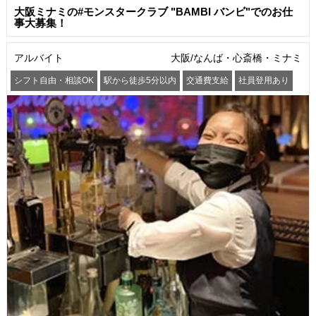
大阪ミナミの#モンスタークラブ "BAMBI バンビ"でのお仕
事大募集！
アルバイト
大阪/なんば・心斎橋・ミナミ
シフト自由・相談OK
駅から徒歩5分以内
交通費支給
社員登用あり