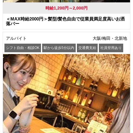
時給1,200円～2,000円
＜MAX時給2000円＞髪型/髪色自由で従業員満足度高いお洒
落バー
アルバイト
大阪/梅田・北新地
シフト自由・相談OK
駅から徒歩5分以内
交通費支給
社員登用あり