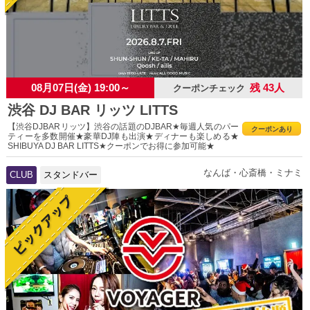
08月07日(金) 19:00～
残 43人
クーポンチェック
渋谷 DJ BAR リッツ LITTS
【渋谷DJBARリッツ】渋谷の話題のDJBAR★毎週人気のパー
クーポンあり
ティーを多数開催★豪華DJ陣も出演★ディナーも楽しめる★
SHIBUYA DJ BAR LITTS★クーポンでお得に参加可能★
なんば・心斎橋・ミナミ
CLUB
スタンドバー