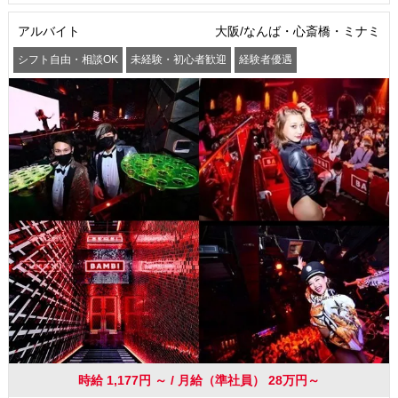
アルバイト
大阪/なんば・心斎橋・ミナミ
シフト自由・相談OK
未経験・初心者歓迎
経験者優遇
駅から徒歩5分以内
交通費支給
社員登用あり
時給 1,177円 ～ / 月給（準社員） 28万円～