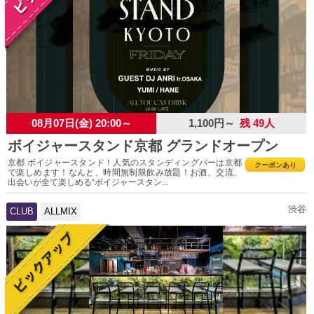
08月07日(金) 20:00～
1,100円～
残 49人
ボイジャースタンド京都 グランドオープン
京都 ボイジャースタンド！人気のスタンディングバーは京都
クーポンあり
で楽しめます！なんと、時間無制限飲み放題！お酒、交流、
出会いが全て楽しめる“ボイジャースタン...
渋谷
CLUB
ALLMIX