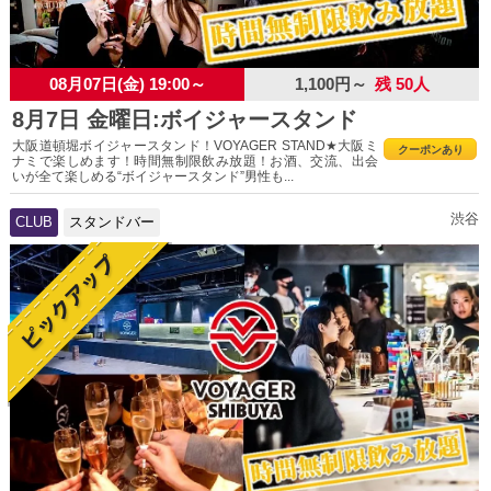
08月07日(金) 19:00～
1,100円～
残 50人
8月7日 金曜日:ボイジャースタンド
大阪道頓堀ボイジャースタンド！VOYAGER STAND★大阪ミ
クーポンあり
ナミで楽しめます！時間無制限飲み放題！お酒、交流、出会
いが全て楽しめる“ボイジャースタンド”男性も...
渋谷
CLUB
スタンドバー