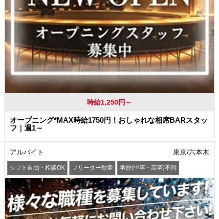
時給1,250円～
オープニング*MAX時給1750円！おしゃれな相席BARスタッ
フ｜週1～
アルバイト
東京/六本木
シフト自由・相談OK
フリーター歓迎
学歴(中卒・高卒)不問
髪型・髪色自由
交通費支給