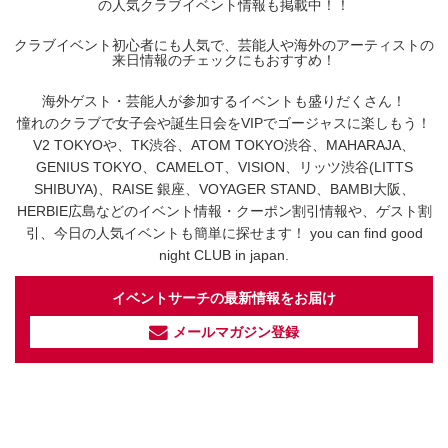
の人気クラブイベント情報も掲載中！！
クラブイベント初心者にも人気で、芸能人や海外のアーティストの
来日情報のチェックにもおすすめ！
海外ゲスト・芸能人が参加するイベントも盛りだくさん！
憧れのクラブで女子会や誕生日会をVIPでゴージャスに楽しもう！
V2 TOKYOや、TK渋谷、ATOM TOKYO渋谷、MAHARAJA、
GENIUS TOKYO、CAMELOT、VISION、リッツ渋谷(LITTS
SHIBUYA)、RAISE 銀座、VOYAGER STAND、BAMBI大阪、
HERBIE広島などのイベント情報・クーポン割引情報や、ゲスト割
引、今日の人気イベントも簡単に探せます！ you can find good
night CLUB in japan.
イベントサーチの最新情報をお届け
メールマガジン登録
イベントサーチ - TikTok
人気のお店を動画で配信中！
気になる今話題の人気情報も
最新のイベント情報やお得なクーポン
まとめてTikTokでチェックしよう！