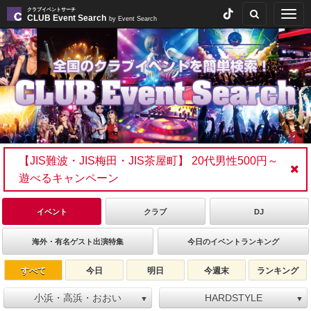
クラブイベントサーチ
Togg
CLUB Event Search
by Event Search
navig
【JIS難波・JIS梅田・JIS茶屋町】 20代男性500円～
遊べるキャンペーン
イベント
クラブ
DJ
海外・有名ゲスト出演特集
今日のイベントランキング
すべて
今日
明日
今週末
ランキング
小浜・高浜・おおい
HARDSTYLE
▼
▼