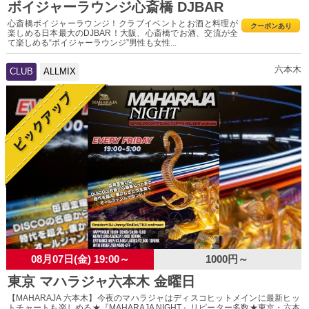
ボイジャーラウンジ心斎橋 DJBAR
心斎橋ボイジャーラウンジ！クラブイベントとお酒と料理が
クーポンあり
楽しめる日本最大のDJBAR！大阪、心斎橋でお酒、交流が全
て楽しめる“ボイジャーラウンジ”男性も女性...
六本木
CLUB
ALLMIX
08月07日(金) 19:00～
1000円～
東京 マハラジャ六本木 金曜日
【MAHARAJA 六本木】今夜のマハラジャはディスコヒットメインに最新ヒッ
トチャートも楽しめる★『MAHARAJA NIGHT』リピーター多数★東京・六本