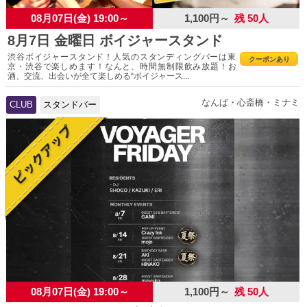
08月07日(金) 19:00～
1,100円～
残 50人
8月7日 金曜日 ボイジャースタンド
渋谷ボイジャースタンド！人気のスタンディングバーは東
クーポンあり
京・渋谷で楽しめます！なんと、時間無制限飲み放題！お
酒、交流、出会いが全て楽しめる“ボイジャース...
なんば・心斎橋・ミナミ
CLUB
スタンドバー
08月07日(金) 19:00～
1,100円～
残 50人