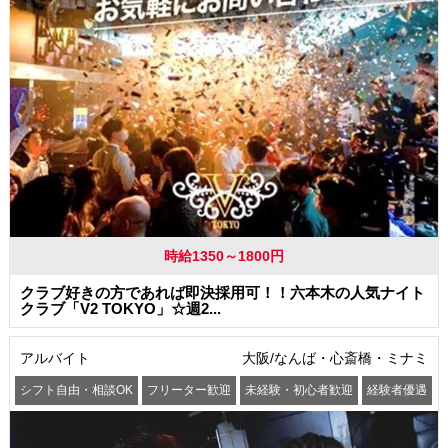
時給1350～1800円
クラブ好きの方であれば即決採用可！！六本木の人気ナイト
クラブ「V2 TOKYO」☆週2...
アルバイト
大阪/なんば・心斎橋・ミナミ
シフト自由・相談OK
フリーター歓迎
未経験・初心者歓迎
経験者優遇
交通費支給