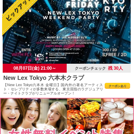
08月07日(金) 21:00～
残 30人
クーポンチェック
New Lex Tokyo 六本木クラブ
【New Lex Tokyo六本木 金曜日】国内外の著名アーティス
クーポンあり
ト・セレブリティが多数来場する、東京屈指のラグジュアリ
ー・ナイトクラブがリニューアルオープン！