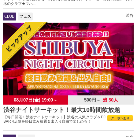
木のクラブ★マハ...
渋谷
CLUB
フェス
08月07日(金) 19:00～
500円～
残 50人
渋谷ナイトサーキット！最大10時間飲放題
【毎日開催！渋谷ナイトサーキット】渋谷の人気クラブ＆DJ
クーポンあり
BAR 4店舗を終日飲み放題＆出入り自由で楽しめる！