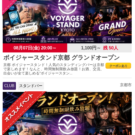
08月07日(金) 20:00～
1,100円～
残 50人
ボイジャースタンド京都 グランドオープン
京都 ボイジャースタンド！人気のスタンディングバーは京都
クーポンあり
で楽しめます！なんと、時間無制限飲み放題！お酒、交流、
出会いが全て楽しめる“ボイジャースタン...
京都市
CLUB
スタンドバー