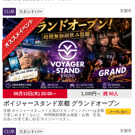
京都市
CLUB
スタンドバー
08月13日(木) 20:00～
1,100円～
残 50人
ボイジャースタンド京都 グランドオープン
京都 ボイジャースタンド！人気のスタンディングバーは京都
クーポンあり
で楽しめます！なんと、時間無制限飲み放題！お酒、交流、
出会いが全て楽しめる“ボイジャースタン...
京都市
CLUB
スタンドバー