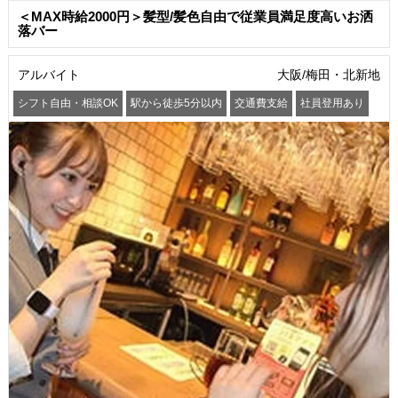
＜MAX時給2000円＞髪型/髪色自由で従業員満足度高いお洒
落バー
アルバイト
大阪/梅田・北新地
シフト自由・相談OK
駅から徒歩5分以内
交通費支給
社員登用あり