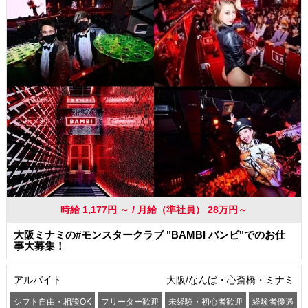
時給 1,177円 ～ / 月給（準社員） 28万円～
大阪ミナミの#モンスタークラブ "BAMBI バンビ"でのお仕
事大募集！
アルバイト
大阪/なんば・心斎橋・ミナミ
シフト自由・相談OK
フリーター歓迎
未経験・初心者歓迎
経験者優遇