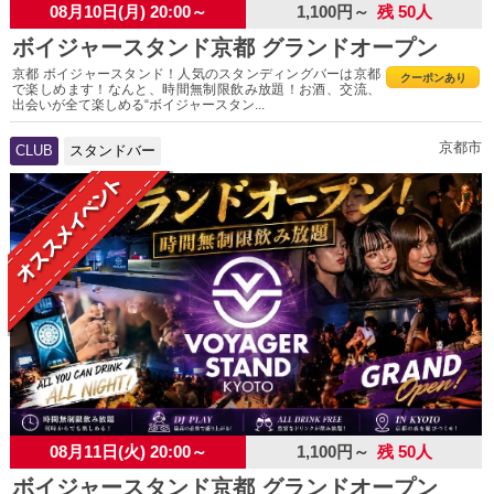
08月10日(月) 20:00～
1,100円～
残 50人
ボイジャースタンド京都 グランドオープン
京都 ボイジャースタンド！人気のスタンディングバーは京都
クーポンあり
で楽しめます！なんと、時間無制限飲み放題！お酒、交流、
出会いが全て楽しめる“ボイジャースタン...
京都市
CLUB
スタンドバー
08月11日(火) 20:00～
1,100円～
残 50人
ボイジャースタンド京都 グランドオープン