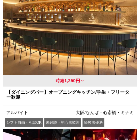
時給1,250円～
【ダイニングバー】オープニングキッチン/学生・フリータ
ー歓迎
アルバイト
大阪/なんば・心斎橋・ミナミ
シフト自由・相談OK
未経験・初心者歓迎
経験者優遇
駅から徒歩5分以内
交通費支給
社員登用あり