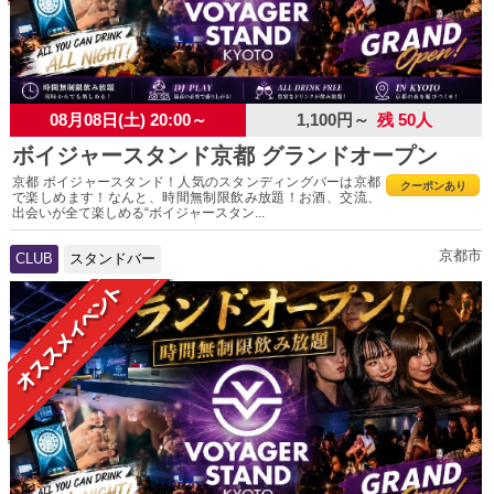
08月08日(土) 20:00～
1,100円～
残 50人
ボイジャースタンド京都 グランドオープン
京都 ボイジャースタンド！人気のスタンディングバーは京都
クーポンあり
で楽しめます！なんと、時間無制限飲み放題！お酒、交流、
出会いが全て楽しめる“ボイジャースタン...
京都市
CLUB
スタンドバー