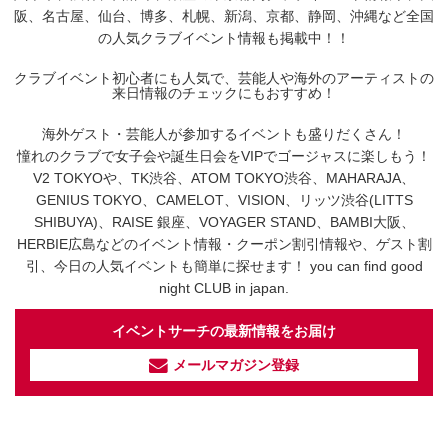
阪、名古屋、仙台、博多、札幌、新潟、京都、静岡、沖縄など全国
の人気クラブイベント情報も掲載中！！
クラブイベント初心者にも人気で、芸能人や海外のアーティストの
来日情報のチェックにもおすすめ！
海外ゲスト・芸能人が参加するイベントも盛りだくさん！
憧れのクラブで女子会や誕生日会をVIPでゴージャスに楽しもう！
V2 TOKYOや、TK渋谷、ATOM TOKYO渋谷、MAHARAJA、
GENIUS TOKYO、CAMELOT、VISION、リッツ渋谷(LITTS
SHIBUYA)、RAISE 銀座、VOYAGER STAND、BAMBI大阪、
HERBIE広島などのイベント情報・クーポン割引情報や、ゲスト割
引、今日の人気イベントも簡単に探せます！ you can find good
night CLUB in japan.
イベントサーチの最新情報をお届け
メールマガジン登録
イベントサーチ - TikTok
人気のお店を動画で配信中！
気になる今話題の人気情報も
最新のイベント情報やお得なクーポン