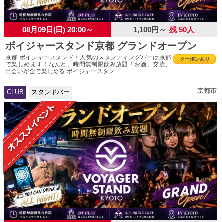
08月09日(日) 20:00～
1,100円～
残 50人
ボイジャースタンド京都 グランドオープン
京都 ボイジャースタンド！人気のスタンディングバーは京都
クーポンあり
で楽しめます！なんと、時間無制限飲み放題！お酒、交流、
出会いが全て楽しめる“ボイジャースタン...
京都市
CLUB
スタンドバー