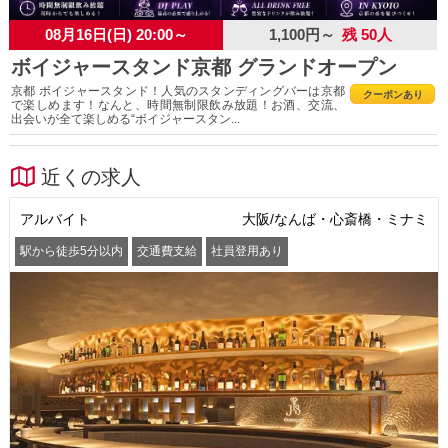
08月16日(日) 20:00～
1,100円～
残 50人
ボイジャースタンド京都 グランドオープン
京都 ボイジャースタンド！人気のスタンディングバーは京都
クーポンあり
で楽しめます！なんと、時間無制限飲み放題！お酒、交流、
出会いが全て楽しめる“ボイジャースタン...
近くの求人
アルバイト
大阪/なんば・心斎橋・ミナミ
駅から徒歩5分以内
交通費支給
社員登用あり