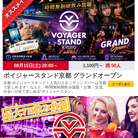
08月15日(土) 20:00～
1,100円～
残 50人
ボイジャースタンド京都 グランドオープン
京都 ボイジャースタンド！人気のスタンディングバーは京都
クーポンあり
で楽しめます！なんと、時間無制限飲み放題！お酒、交流、
出会いが全て楽しめる“ボイジャースタン...