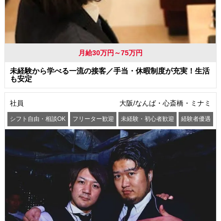
月給30万円～75万円
未経験から学べる一流の接客／手当・休暇制度が充実！生活
も安定
社員
大阪/なんば・心斎橋・ミナミ
シフト自由・相談OK
フリーター歓迎
未経験・初心者歓迎
経験者優遇
交通費支給