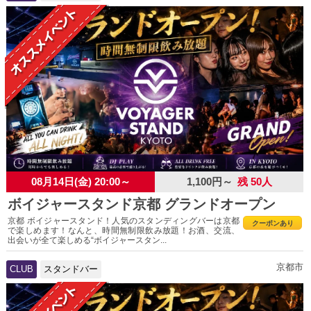
08月14日(金) 20:00～
1,100円～
残 50人
ボイジャースタンド京都 グランドオープン
京都 ボイジャースタンド！人気のスタンディングバーは京都
クーポンあり
で楽しめます！なんと、時間無制限飲み放題！お酒、交流、
出会いが全て楽しめる“ボイジャースタン...
京都市
CLUB
スタンドバー