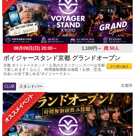
08月09日(日) 20:00～
1,100円～
残 50人
ボイジャースタンド京都 グランドオープン
京都 ボイジャースタンド！人気のスタンディングバーは京都
クーポンあり
で楽しめます！なんと、時間無制限飲み放題！お酒、交流、
出会いが全て楽しめる“ボイジャースタン...
京都市
CLUB
スタンドバー