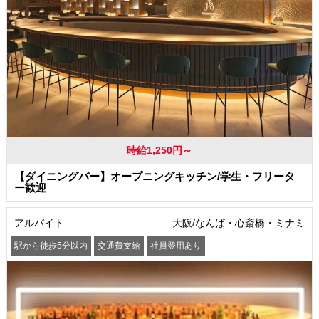
時給1,250円～
【ダイニングバー】オープニングキッチン/学生・フリータ
ー歓迎
アルバイト
大阪/なんば・心斎橋・ミナミ
駅から徒歩5分以内
交通費支給
社員登用あり