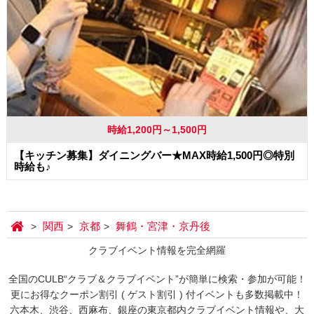
時給1,200円～1,500円
【キッチン募集】ダイニングバー★MAX時給1,500円◎特別
時給も♪
関西
京都
舞鶴・宮津・京丹後
クラブイベント情報を完全網羅
全国のCULB“クラブ＆クラブイベント”が簡単に検索・参加が可能！
更にお得なクーポン割引 ( ゲスト割引 ) 付イベントも多数掲載中！
六本木、渋谷、西麻布、銀座の東京都内クラブイベント情報や、大