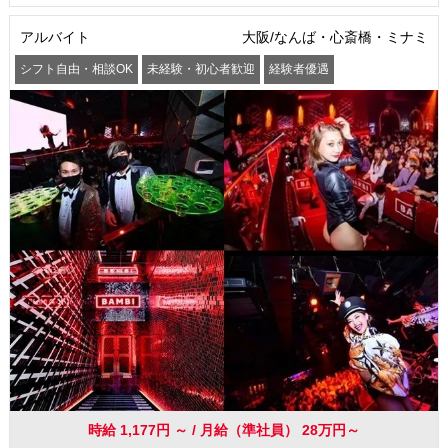
アルバイト
大阪/なんば・心斎橋・ミナミ
シフト自由・相談OK
未経験・初心者歓迎
経験者優遇
駅から徒歩5分以内
交通費支給
社員登用あり
時給 1,177円 ～ / 月給（準社員） 28万円～