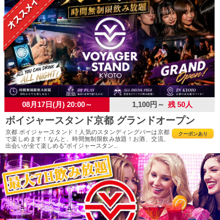
08月17日(月) 20:00～
1,100円～
残 50人
ボイジャースタンド京都 グランドオープン
京都 ボイジャースタンド！人気のスタンディングバーは京都
クーポンあり
で楽しめます！なんと、時間無制限飲み放題！お酒、交流、
出会いが全て楽しめる“ボイジャースタン...