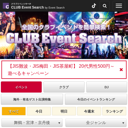
クラブイベントサーチ
Togg
CLUB Event Search
by Event Search
navig
【JIS難波・JIS梅田・JIS茶屋町】 20代男性500円～
遊べるキャンペーン
イベント
クラブ
DJ
海外・有名ゲスト出演特集
今日のイベントランキング
すべて
今日
明日
今週末
ランキング
舞鶴・宮津・京丹後
全ジャンル
▼
▼