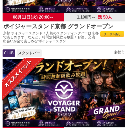
08月11日(火) 20:00～
1,100円～
残 50人
ボイジャースタンド京都 グランドオープン
京都 ボイジャースタンド！人気のスタンディングバーは京都
クーポンあり
で楽しめます！なんと、時間無制限飲み放題！お酒、交流、
出会いが全て楽しめる“ボイジャースタン...
京都市
CLUB
スタンドバー