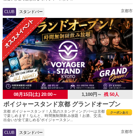
京都市
CLUB
スタンドバー
08月15日(土) 20:00～
1,100円～
残 50人
ボイジャースタンド京都 グランドオープン
京都 ボイジャースタンド！人気のスタンディングバーは京都
クーポンあり
で楽しめます！なんと、時間無制限飲み放題！お酒、交流、
出会いが全て楽しめる“ボイジャースタン...
京都市
CLUB
スタンドバー