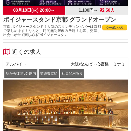
08月18日(火) 20:00～
1,100円～
残 50人
ボイジャースタンド京都 グランドオープン
京都 ボイジャースタンド！人気のスタンディングバーは京都
クーポンあり
で楽しめます！なんと、時間無制限飲み放題！お酒、交流、
出会いが全て楽しめる“ボイジャースタン...
近くの求人
アルバイト
大阪/なんば・心斎橋・ミナミ
駅から徒歩5分以内
交通費支給
社員登用あり