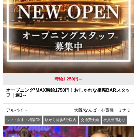
時給1,250円～
オープニング*MAX時給1750円！おしゃれな相席BARスタッ
フ｜週1～
アルバイト
大阪/なんば・心斎橋・ミナミ
シフト自由・相談OK
駅から徒歩5分以内
交通費支給
社員登用あり