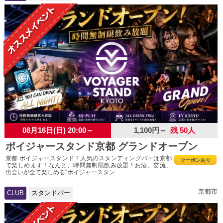
08月16日(日) 20:00～
1,100円～
残 50人
ボイジャースタンド京都 グランドオープン
京都 ボイジャースタンド！人気のスタンディングバーは京都
クーポンあり
で楽しめます！なんと、時間無制限飲み放題！お酒、交流、
出会いが全て楽しめる“ボイジャースタン...
京都市
CLUB
スタンドバー