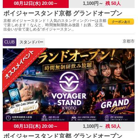
08月12日(水) 20:00～
1,100円～
残 50人
ボイジャースタンド京都 グランドオープン
京都 ボイジャースタンド！人気のスタンディングバーは京都
クーポンあり
で楽しめます！なんと、時間無制限飲み放題！お酒、交流、
出会いが全て楽しめる“ボイジャースタン...
京都市
CLUB
スタンドバー
08月13日(木) 20:00～
1,100円～
残 50人
ボイジャースタンド京都 グランドオープン