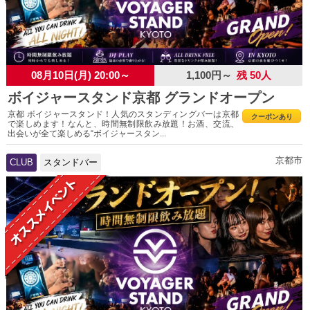
08月10日(月) 20:00～
1,100円～
残 50人
ボイジャースタンド京都 グランドオープン
京都 ボイジャースタンド！人気のスタンディングバーは京都
クーポンあり
で楽しめます！なんと、時間無制限飲み放題！お酒、交流、
出会いが全て楽しめる“ボイジャースタン...
京都市
CLUB
スタンドバー