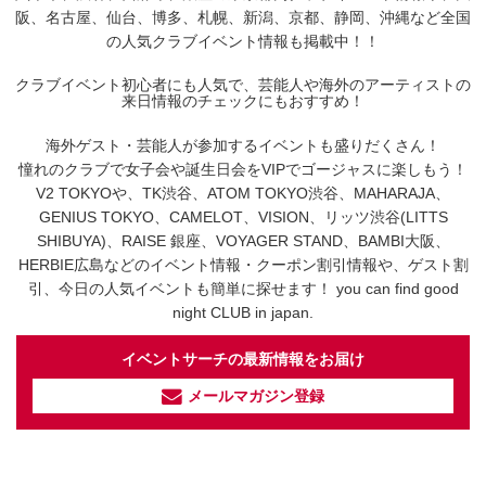
阪、名古屋、仙台、博多、札幌、新潟、京都、静岡、沖縄など全国
の人気クラブイベント情報も掲載中！！
クラブイベント初心者にも人気で、芸能人や海外のアーティストの
来日情報のチェックにもおすすめ！
海外ゲスト・芸能人が参加するイベントも盛りだくさん！
憧れのクラブで女子会や誕生日会をVIPでゴージャスに楽しもう！
V2 TOKYOや、TK渋谷、ATOM TOKYO渋谷、MAHARAJA、
GENIUS TOKYO、CAMELOT、VISION、リッツ渋谷(LITTS
SHIBUYA)、RAISE 銀座、VOYAGER STAND、BAMBI大阪、
HERBIE広島などのイベント情報・クーポン割引情報や、ゲスト割
引、今日の人気イベントも簡単に探せます！ you can find good
night CLUB in japan.
イベントサーチの最新情報をお届け
メールマガジン登録
イベントサーチ - TikTok
人気のお店を動画で配信中！
気になる今話題の人気情報も
最新のイベント情報やお得なクーポン