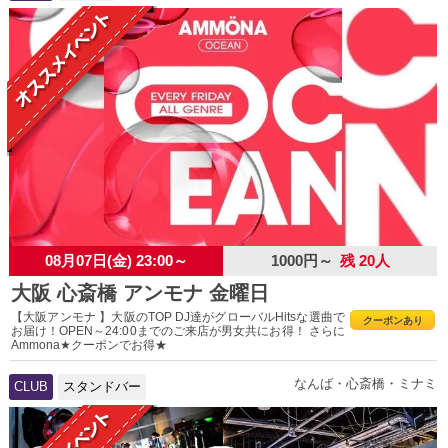
08月07日(金) 23:00～
1000円～
残 20人
大阪 心斎橋 アンモナ 金曜日
【大阪アンモナ 】大阪のTOP DJ達がグローバルHitsな選曲で
クーポンあり
お届け！OPEN～24:00までのご来店が男女共にお得！ さらに
Ammona★クーポンでお得★
なんば・心斎橋・ミナミ
CLUB
スタンドバー