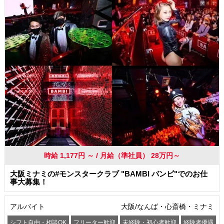
時給 1,177円 ～ / 月給（準社員） 28万円～
大阪ミナミの#モンスタークラブ "BAMBI バンビ"でのお仕
事大募集！
アルバイト
大阪/なんば・心斎橋・ミナミ
シフト自由・相談OK
フリーター歓迎
未経験・初心者歓迎
経験者優遇