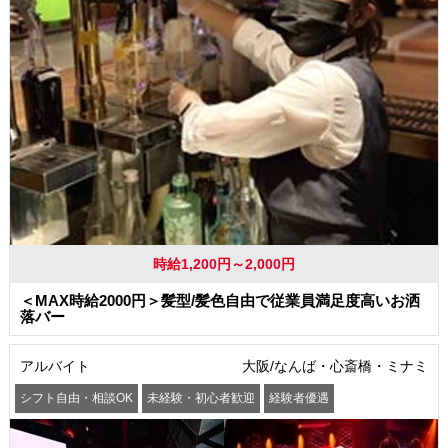
時給1,200円～2,000円
＜MAX時給2000円＞髪型/髪色自由で従業員満足度高いお洒
落バー
アルバイト
大阪/なんば・心斎橋・ミナミ
シフト自由・相談OK
未経験・初心者歓迎
経験者優遇
駅から徒歩5分以内
交通費支給
社員登用あり