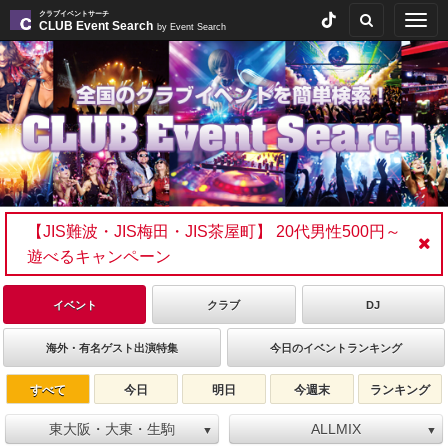
クラブイベントサーチ
Togg
CLUB Event Search
by Event Search
navig
【JIS難波・JIS梅田・JIS茶屋町】 20代男性500円～
遊べるキャンペーン
イベント
クラブ
DJ
海外・有名ゲスト出演特集
今日のイベントランキング
すべて
今日
明日
今週末
ランキング
東大阪・大東・生駒
ALLMIX
▼
▼