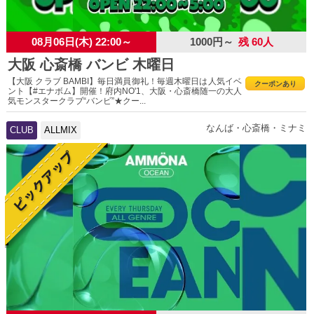
08月06日(木) 22:00～
1000円～
残 60人
大阪 心斎橋 バンビ 木曜日
【大阪 クラブ BAMBI】毎日満員御礼！毎週木曜日は人気イベ
クーポンあり
ント【#エナボム】開催！府内NO'1、大阪・心斎橋随一の大人
気モンスタークラブ“バンビ”★クー...
なんば・心斎橋・ミナミ
CLUB
ALLMIX