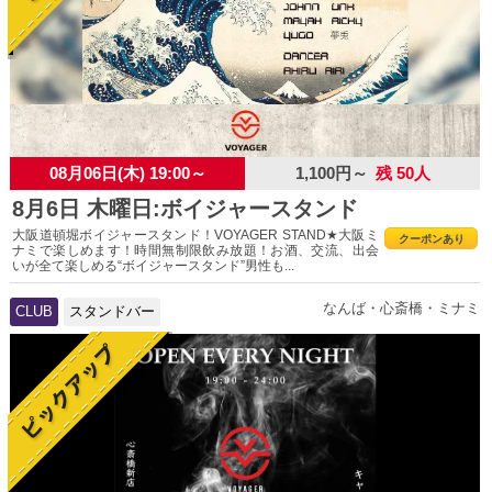
08月06日(木) 19:00～
1,100円～
残 50人
8月6日 木曜日:ボイジャースタンド
大阪道頓堀ボイジャースタンド！VOYAGER STAND★大阪ミ
クーポンあり
ナミで楽しめます！時間無制限飲み放題！お酒、交流、出会
いが全て楽しめる“ボイジャースタンド”男性も...
なんば・心斎橋・ミナミ
CLUB
スタンドバー