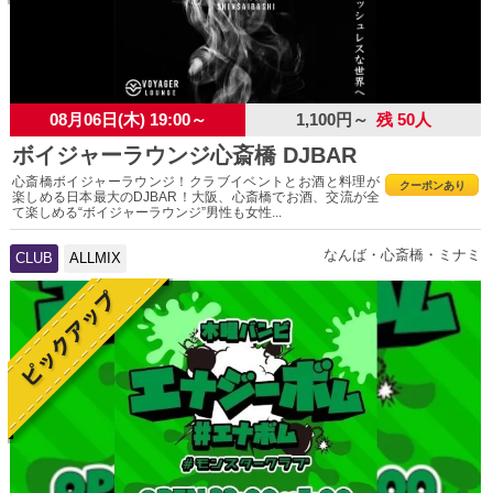
08月06日(木) 19:00～
1,100円～
残 50人
ボイジャーラウンジ心斎橋 DJBAR
心斎橋ボイジャーラウンジ！クラブイベントとお酒と料理が
クーポンあり
楽しめる日本最大のDJBAR！大阪、心斎橋でお酒、交流が全
て楽しめる“ボイジャーラウンジ”男性も女性...
なんば・心斎橋・ミナミ
CLUB
ALLMIX