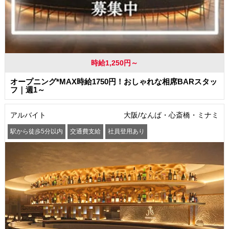
時給1,250円～
オープニング*MAX時給1750円！おしゃれな相席BARスタッ
フ｜週1～
アルバイト
大阪/なんば・心斎橋・ミナミ
駅から徒歩5分以内
交通費支給
社員登用あり