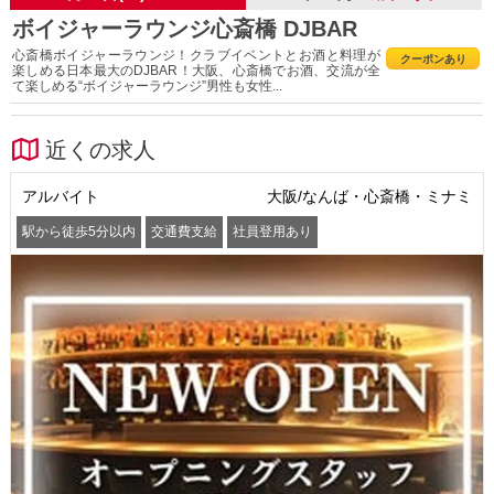
ボイジャーラウンジ心斎橋 DJBAR
心斎橋ボイジャーラウンジ！クラブイベントとお酒と料理が
クーポンあり
楽しめる日本最大のDJBAR！大阪、心斎橋でお酒、交流が全
て楽しめる“ボイジャーラウンジ”男性も女性...
近くの求人
アルバイト
大阪/なんば・心斎橋・ミナミ
駅から徒歩5分以内
交通費支給
社員登用あり