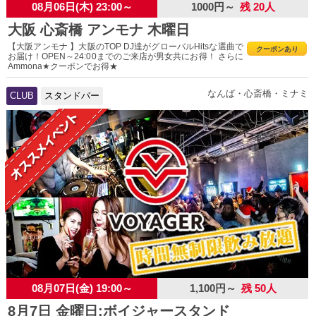
08月06日(木) 23:00～
1000円～
残 20人
大阪 心斎橋 アンモナ 木曜日
【大阪アンモナ 】大阪のTOP DJ達がグローバルHitsな選曲で
クーポンあり
お届け！OPEN～24:00までのご来店が男女共にお得！ さらに
Ammona★クーポンでお得★
なんば・心斎橋・ミナミ
CLUB
スタンドバー
08月07日(金) 19:00～
1,100円～
残 50人
8月7日 金曜日:ボイジャースタンド