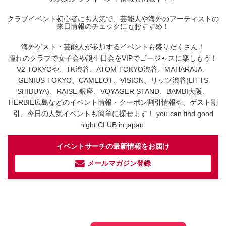
クラブイベント初心者にも人気で、芸能人や海外のアーティストの
来日情報のチェックにもおすすめ！
海外ゲスト・芸能人が参加するイベントも盛りだくさん！
憧れのクラブで女子会や誕生日会をVIPでゴージャスに楽しもう！
V2 TOKYOや、TK渋谷、ATOM TOKYO渋谷、MAHARAJA、
GENIUS TOKYO、CAMELOT、VISION、リッツ渋谷(LITTS
SHIBUYA)、RAISE 銀座、VOYAGER STAND、BAMBI大阪、
HERBIE広島などのイベント情報・クーポン割引情報や、ゲスト割
引、今日の人気イベントも簡単に探せます！ you can find good
night CLUB in japan.
イベントサーチの最新情報をお届け
メールマガジン登録
イベントサーチ - TikTok
人気のお店を動画で配信中！
気になる今話題の人気情報も
最新のイベント情報やお得なクーポン
まとめてTikTokでチェックしよう！