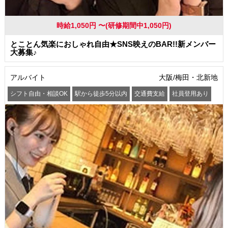
時給1,050円 〜(研修期間中1,050円)
とことん気楽におしゃれ自由★SNS映えのBAR!!新メンバー
大募集♪
アルバイト
大阪/梅田・北新地
シフト自由・相談OK
駅から徒歩5分以内
交通費支給
社員登用あり