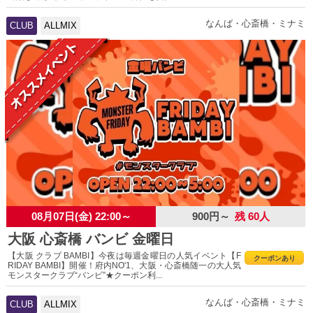
なんば・心斎橋・ミナミ
CLUB
ALLMIX
08月07日(金) 22:00～
900円～
残 60人
大阪 心斎橋 バンビ 金曜日
【大阪 クラブ BAMBI】今夜は毎週金曜日の人気イベント【F
クーポンあり
RIDAY BAMBI】開催！府内NO'1、大阪・心斎橋随一の大人気
モンスタークラブ“バンビ”★クーポン利...
なんば・心斎橋・ミナミ
CLUB
ALLMIX