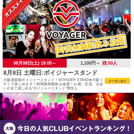
08月08日(土) 19:00～
1,100円～
残 50人
8月8日 土曜日:ボイジャースタンド
大阪道頓堀ボイジャースタンド！VOYAGER STAND★大阪ミ
クーポンあり
ナミで楽しめます！時間無制限飲み放題！お酒、交流、出会
いが全て楽しめる“ボイジャースタンド”男性も...