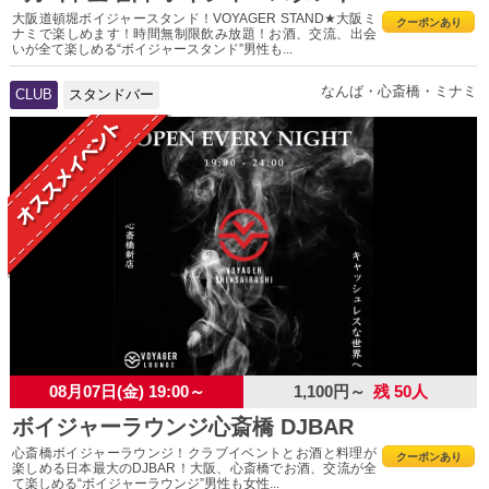
大阪道頓堀ボイジャースタンド！VOYAGER STAND★大阪ミ
クーポンあり
ナミで楽しめます！時間無制限飲み放題！お酒、交流、出会
いが全て楽しめる“ボイジャースタンド”男性も...
なんば・心斎橋・ミナミ
CLUB
スタンドバー
08月07日(金) 19:00～
1,100円～
残 50人
ボイジャーラウンジ心斎橋 DJBAR
心斎橋ボイジャーラウンジ！クラブイベントとお酒と料理が
クーポンあり
楽しめる日本最大のDJBAR！大阪、心斎橋でお酒、交流が全
て楽しめる“ボイジャーラウンジ”男性も女性...