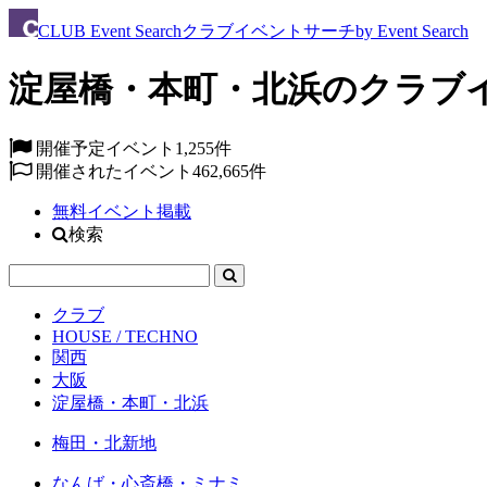
CLUB
Event Search
クラブイベントサーチ
by Event Search
淀屋橋・本町・北浜のクラブ
開催予定イベント
1,255件
開催されたイベント
462,665件
無料イベント掲載
検索
クラブ
HOUSE / TECHNO
関西
大阪
淀屋橋・本町・北浜
梅田・北新地
なんば・心斎橋・ミナミ