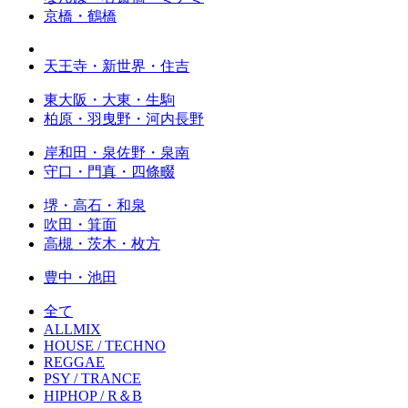
京橋・鶴橋
天王寺・新世界・住吉
東大阪・大東・生駒
柏原・羽曳野・河内長野
岸和田・泉佐野・泉南
守口・門真・四條畷
堺・高石・和泉
吹田・箕面
高槻・茨木・枚方
豊中・池田
全て
ALLMIX
HOUSE / TECHNO
REGGAE
PSY / TRANCE
HIPHOP / R＆B