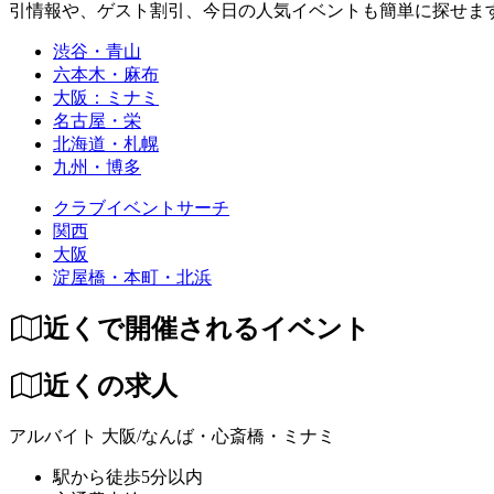
引情報や、ゲスト割引、今日の人気イベントも簡単に探せます！ you can fin
渋谷・青山
六本木・麻布
大阪：ミナミ
名古屋・栄
北海道・札幌
九州・博多
クラブイベントサーチ
関西
大阪
淀屋橋・本町・北浜
近くで開催されるイベント
近くの求人
アルバイト
大阪/なんば・心斎橋・ミナミ
駅から徒歩5分以内