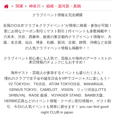
関東
神奈川
箱根・湯河原・真鶴
クラブイベント情報を完全網羅
全国のCULB“クラブ＆クラブイベント”が簡単に検索・参加が可能！
更にお得なクーポン割引 ( ゲスト割引 ) 付イベントも多数掲載中！
六本木、渋谷、西麻布、銀座の東京都内クラブイベント情報や、大
阪、名古屋、仙台、博多、札幌、新潟、京都、静岡、沖縄など全国
の人気クラブイベント情報も掲載中！！
クラブイベント初心者にも人気で、芸能人や海外のアーティストの
来日情報のチェックにもおすすめ！
海外ゲスト・芸能人が参加するイベントも盛りだくさん！
憧れのクラブで女子会や誕生日会をVIPでゴージャスに楽しもう！
V2 TOKYOや、TK渋谷、ATOM TOKYO渋谷、MAHARAJA、
GENIUS TOKYO、CAMELOT、VISION、リッツ渋谷(LITTS
SHIBUYA)、RAISE 銀座、VOYAGER STAND、BAMBI大阪、
HERBIE広島などのイベント情報・クーポン割引情報や、ゲスト割
引、今日の人気イベントも簡単に探せます！ you can find good
night CLUB in japan.