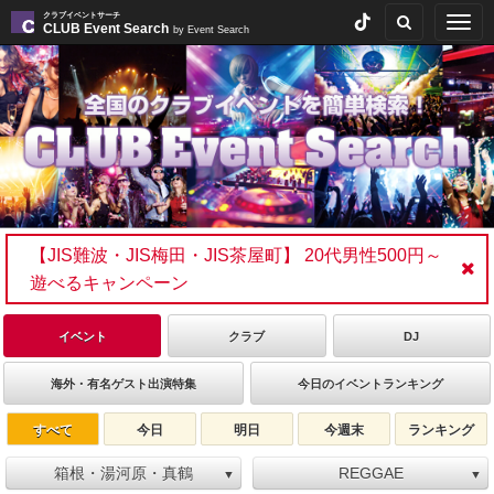
クラブイベントサーチ
Togg
CLUB Event Search
by Event Search
navig
【JIS難波・JIS梅田・JIS茶屋町】 20代男性500円～
遊べるキャンペーン
イベント
クラブ
DJ
海外・有名ゲスト出演特集
今日のイベントランキング
すべて
今日
明日
今週末
ランキング
箱根・湯河原・真鶴
REGGAE
▼
▼