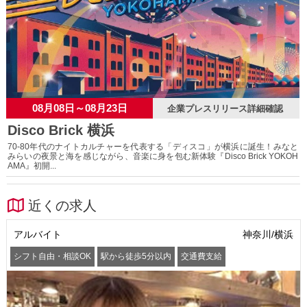
08月08日～08月23日
企業プレスリリース詳細確認
Disco Brick 横浜
70-80年代のナイトカルチャーを代表する「ディスコ」が横浜に誕生！みなと
みらいの夜景と海を感じながら、音楽に身を包む新体験『Disco Brick YOKOH
AMA』初開...
近くの求人
アルバイト
神奈川/横浜
シフト自由・相談OK
駅から徒歩5分以内
交通費支給