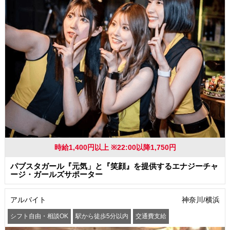
時給1,400円以上 ※22:00以降1,750円
パブスタガール『元気」と『笑顔』を提供するエナジーチャ
ージ・ガールズサポーター
アルバイト
神奈川/横浜
シフト自由・相談OK
駅から徒歩5分以内
交通費支給