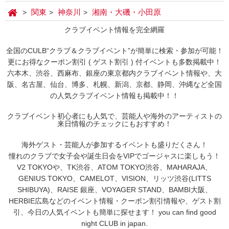
関東
神奈川
湘南・大磯・小田原
クラブイベント情報を完全網羅
全国のCULB“クラブ＆クラブイベント”が簡単に検索・参加が可能！
更にお得なクーポン割引 ( ゲスト割引 ) 付イベントも多数掲載中！
六本木、渋谷、西麻布、銀座の東京都内クラブイベント情報や、大
阪、名古屋、仙台、博多、札幌、新潟、京都、静岡、沖縄など全国
の人気クラブイベント情報も掲載中！！
クラブイベント初心者にも人気で、芸能人や海外のアーティストの
来日情報のチェックにもおすすめ！
海外ゲスト・芸能人が参加するイベントも盛りだくさん！
憧れのクラブで女子会や誕生日会をVIPでゴージャスに楽しもう！
V2 TOKYOや、TK渋谷、ATOM TOKYO渋谷、MAHARAJA、
GENIUS TOKYO、CAMELOT、VISION、リッツ渋谷(LITTS
SHIBUYA)、RAISE 銀座、VOYAGER STAND、BAMBI大阪、
HERBIE広島などのイベント情報・クーポン割引情報や、ゲスト割
引、今日の人気イベントも簡単に探せます！ you can find good
night CLUB in japan.