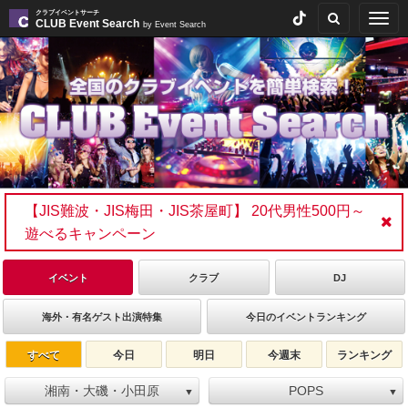
クラブイベントサーチ
Togg
CLUB Event Search
by Event Search
navig
【JIS難波・JIS梅田・JIS茶屋町】 20代男性500円～
遊べるキャンペーン
イベント
クラブ
DJ
海外・有名ゲスト出演特集
今日のイベントランキング
すべて
今日
明日
今週末
ランキング
湘南・大磯・小田原
POPS
▼
▼