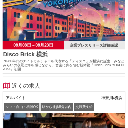
08月08日～08月23日
企業プレスリリース詳細確認
Disco Brick 横浜
70-80年代のナイトカルチャーを代表する「ディスコ」が横浜に誕生！みなと
みらいの夜景と海を感じながら、音楽に身を包む新体験『Disco Brick YOKOH
AMA』初開...
近くの求人
アルバイト
神奈川/横浜
シフト自由・相談OK
駅から徒歩5分以内
交通費支給