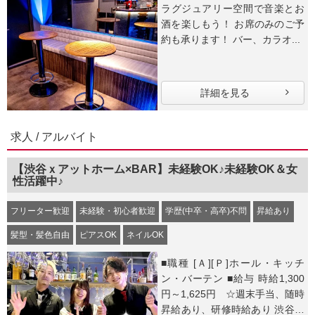
ラグジュアリー空間で音楽とお
酒を楽しもう！ お席のみのご予
約も承ります！ バー、カラオ...
詳細を見る
求人 / アルバイト
【渋谷ｘアットホーム×BAR】未経験OK♪未経験OK＆女
性活躍中♪
フリーター歓迎
未経験・初心者歓迎
学歴(中卒・高卒)不問
昇給あり
髪型・髪色自由
ピアスOK
ネイルOK
■職種 [Ａ][Ｐ]ホール・キッチ
ン・バーテン ■給与 時給1,300
円～1,625円 ☆週末手当、随時
昇給あり、研修時給あり 渋谷セ