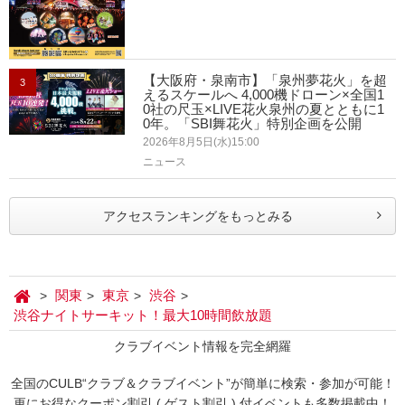
【大阪府・泉南市】「泉州夢花火」を超
3
えるスケールへ 4,000機ドローン×全国1
0社の尺玉×LIVE花火泉州の夏とともに1
0年。「SBI舞花火」特別企画を公開
2026年8月5日(水)15:00
ニュース
アクセスランキングをもっとみる
関東
東京
渋谷
渋谷ナイトサーキット！最大10時間飲放題
クラブイベント情報を完全網羅
全国のCULB“クラブ＆クラブイベント”が簡単に検索・参加が可能！
更にお得なクーポン割引 ( ゲスト割引 ) 付イベントも多数掲載中！