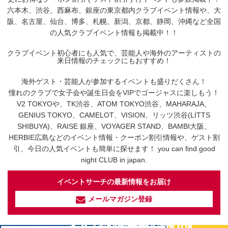
六本木、渋谷、西麻布、銀座の東京都内クラブイベント情報や、大
阪、名古屋、仙台、博多、札幌、新潟、京都、静岡、沖縄など全国
の人気クラブイベント情報も掲載中！！
クラブイベント初心者にも人気で、芸能人や海外のアーティストの
来日情報のチェックにもおすすめ！
海外ゲスト・芸能人が参加するイベントも盛りだくさん！
憧れのクラブで女子会や誕生日会をVIPでゴージャスに楽しもう！
V2 TOKYOや、TK渋谷、ATOM TOKYO渋谷、MAHARAJA、
GENIUS TOKYO、CAMELOT、VISION、リッツ渋谷(LITTS
SHIBUYA)、RAISE 銀座、VOYAGER STAND、BAMBI大阪、
HERBIE広島などのイベント情報・クーポン割引情報や、ゲスト割
引、今日の人気イベントも簡単に探せます！ you can find good
night CLUB in japan.
イベントサーチの最新情報をお届け
メールマガジン登録
イベントサーチ - TikTok
人気のお店を動画で配信中！