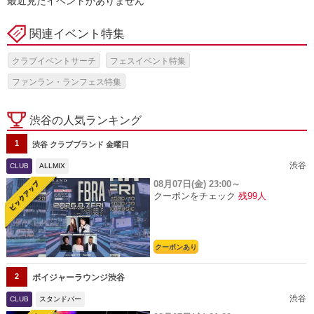
最近見たイベントがありません
関連イベント特集
クラブイベントサーチ
フェスイベント特集
ファンラン・ランフェス特集
渋谷の人気ランキング
1
渋谷 クラブブランド 金曜日
渋谷
CLUB
ALLMIX
08月07日(金)
23:00～
クーポンをチェック
残99人
クーポンあり
2
ボイジャーラウンジ渋谷
渋谷
CLUB
スタンドバー