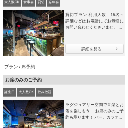
大人数OK
食事会
貸切
忘年会
貸切プラン 利用人数：15名～
詳細などはお電話にてお気軽に
お問い合わせくださいませ。 ...
詳細を見る
プラン / 席予約
お席のみのご予約
誕生日
大人数OK
飲み放題
ラグジュアリー空間で音楽とお
酒を楽しもう！ お席のみのご予
約も承ります！ バー、カラオ...