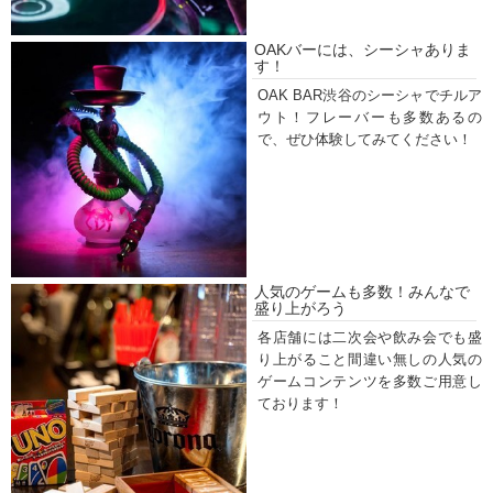
OAKバーには、シーシャありま
す！
OAK BAR渋谷のシーシャでチルア
ウト！フレーバーも多数あるの
で、ぜひ体験してみてください！
人気のゲームも多数！みんなで
盛り上がろう
各店舗には二次会や飲み会でも盛
り上がること間違い無しの人気の
ゲームコンテンツを多数ご用意し
ております！