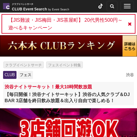
クラブイベントサーチ
Togg
CLUB Event Search
by Event Search
navig
【JIS難波・JIS梅田・JIS茶屋町】 20代男性500円～
遊べるキャンペーン
クラブイベントサーチ
フェスイベント特集
ファンラン・ランフェス特集
CLUB
フェス
渋谷
渋谷ナイトサーキット！最大10時間飲放題
【毎日開催！渋谷ナイトサーキット】渋谷の人気クラブ＆DJ
BAR 3店舗を終日飲み放題＆出入り自由で楽しめる！