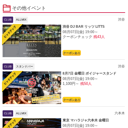
その他イベント
渋谷
CLUB
ALLMIX
渋谷 DJ BAR リッツ LITTS
08月07日(金)
19:00～
クーポンチェック
残43人
クーポンあり
渋谷
CLUB
スタンドバー
8月7日 金曜日 ボイジャースタンド
08月07日(金)
19:00～
1,100円～
残50人
クーポンあり
六本木
CLUB
ALLMIX
東京 マハラジャ六本木 金曜日
08月07日(金)
19:00～