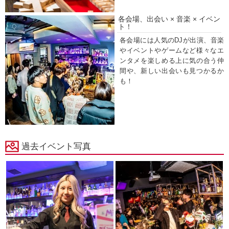
各会場、出会い × 音楽 × イベン
ト！
各会場には人気のDJが出演、音楽
やイベントやゲームなど様々なエ
ンタメを楽しめる上に気の合う仲
間や、新しい出会いも見つかるか
も！
過去イベント写真