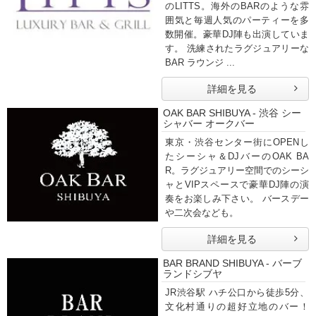
のLITTS。海外のBARのような雰
囲気と毎週人気のパーティーを多
数開催。豪華DJ陣も出演していま
す。 洗練されたラグジュアリーな
BAR ラウンジ ...
詳細を見る
OAK BAR SHIBUYA - 渋谷 シー
シャバー オークバー
東京・渋谷センター街にOPENし
たシーシャ＆DJバーのOAK BA
R。ラグジュアリー空間でのシーシ
ャとVIPスペースで豪華DJ陣の演
奏をお楽しみ下さい。 バースデー
や二次会なども。
詳細を見る
BAR BRAND SHIBUYA - バーブ
ランドシブヤ
JR渋谷駅 ハチ公口から徒歩5分、
文化村通りの超好立地のバー！