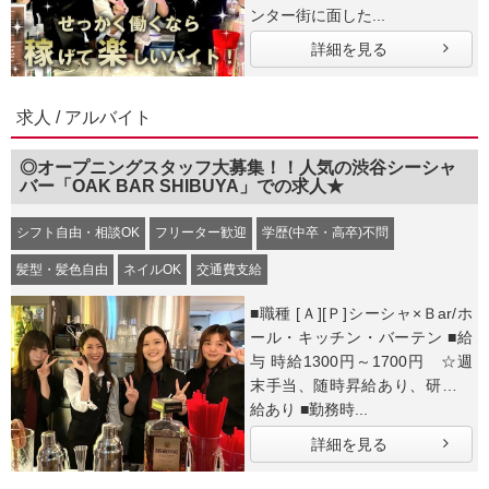
ンター街に面した...
詳細を見る
求人 / アルバイト
◎オープニングスタッフ大募集！！人気の渋谷シーシャ
バー「OAK BAR SHIBUYA」での求人★
シフト自由・相談OK
フリーター歓迎
学歴(中卒・高卒)不問
髪型・髪色自由
ネイルOK
交通費支給
■職種 [Ａ][Ｐ]シーシャ×Ｂar/ホ
ール・キッチン・バーテン ■給
与 時給1300円～1700円 ☆週
末手当、随時昇給あり、研修時
給あり ■勤務時...
詳細を見る