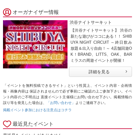
オーガナイザー情報
渋谷ナイトサーキット
【渋谷ナイトサーキット】 渋谷の
新たな遊びがココにある！！ SHIB
UYA NIGHT CIRCUIT ～終日飲み
放題＆出入り自由！～ 4店舗回遊O
K！BRAND、LITTS、OAK、BAR
ミラスの周遊イベントが開催！
詳細を見る
「イベントを無料投稿できるサイト」という性質上、イベント内容・企画情
報・画像内容は 保証されませんので必ず事前にご確認の上ご参加下さい。イベ
ント内容のご不明点は 直接イベント主催様にお問い合わせ下さい。掲載情報の
誤り等を発見した場合は、
「お問い合わせ」
よりご連絡下さい。
掲載イベント参加における注意点はコチラ
最近見たイベント