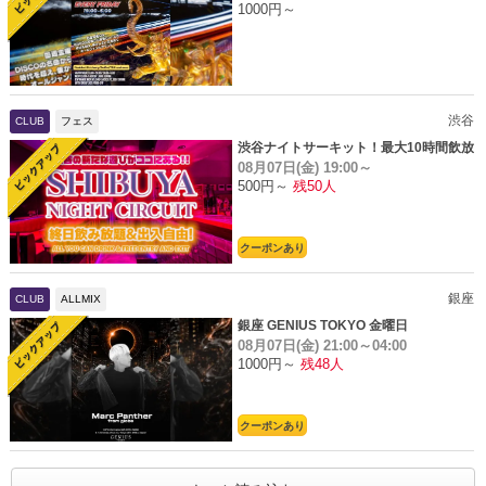
1000円～
渋谷
CLUB
フェス
渋谷ナイトサーキット！最大10時間飲放
08月07日(金)
19:00～
題
500円～
残50人
クーポンあり
銀座
CLUB
ALLMIX
銀座 GENIUS TOKYO 金曜日
08月07日(金)
21:00～04:00
1000円～
残48人
クーポンあり