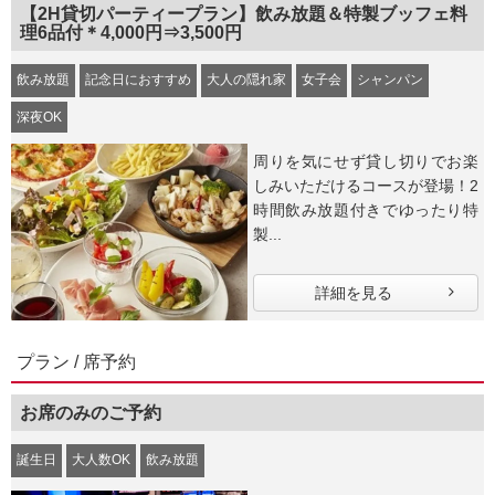
【2H貸切パーティープラン】飲み放題＆特製ブッフェ料
理6品付＊4,000円⇒3,500円
飲み放題
記念日におすすめ
大人の隠れ家
女子会
シャンパン
深夜OK
周りを気にせず貸し切りでお楽
しみいただけるコースが登場！2
時間飲み放題付きでゆったり特
製...
詳細を見る
プラン / 席予約
お席のみのご予約
誕生日
大人数OK
飲み放題