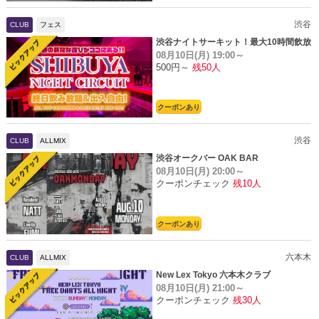
渋谷
CLUB
フェス
渋谷ナイトサーキット！最大10時間飲放
08月10日(月)
19:00～
題
500円～
残50人
クーポンあり
渋谷
CLUB
ALLMIX
渋谷オークバー OAK BAR
08月10日(月)
20:00～
クーポンチェック
残10人
クーポンあり
六本木
CLUB
ALLMIX
New Lex Tokyo 六本木クラブ
08月10日(月)
21:00～
クーポンチェック
残30人