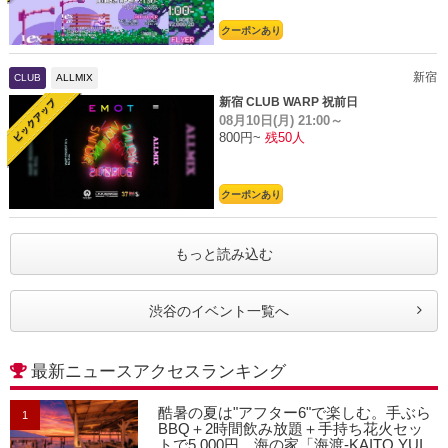
クーポンあり
新宿
CLUB
ALLMIX
新宿 CLUB WARP 祝前日
08月10日(月)
21:00～
800円~
残50人
クーポンあり
もっと読み込む
渋谷のイベント一覧へ
最新ニュースアクセスランキング
酷暑の夏は"アフター6"で楽しむ。手ぶら
1
BBQ＋2時間飲み放題＋手持ち花火セッ
トで5,000円、海の家「海渡-KAITO YUI