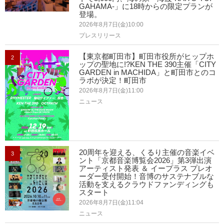
GAHAMA-」に18時からの限定プランが
登場。
2026年8月7日(金)10:00
プレスリリース
【東京都町田市】町田市役所がヒップホ
2
ップの聖地に!?KEN THE 390主催「CITY
GARDEN in MACHIDA」と町田市とのコ
ラボが決定！町田市
2026年8月7日(金)11:00
ニュース
20周年を迎える、くるり主催の音楽イベ
3
ント「京都音楽博覧会2026」第3弾出演
アーティスト発表 ＆ イープラス プレオ
ーダー受付開始！音博のサステナブルな
活動を支えるクラウドファンディングも
スタート
2026年8月7日(金)11:04
ニュース