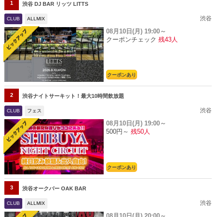
1
渋谷 DJ BAR リッツ LITTS
渋谷
CLUB
ALLMIX
08月10日(月)
19:00～
クーポンチェック
残43人
クーポンあり
2
渋谷ナイトサーキット！最大10時間飲放題
渋谷
CLUB
フェス
08月10日(月)
19:00～
500円～
残50人
クーポンあり
3
渋谷オークバー OAK BAR
渋谷
CLUB
ALLMIX
08月10日(月)
20:00～