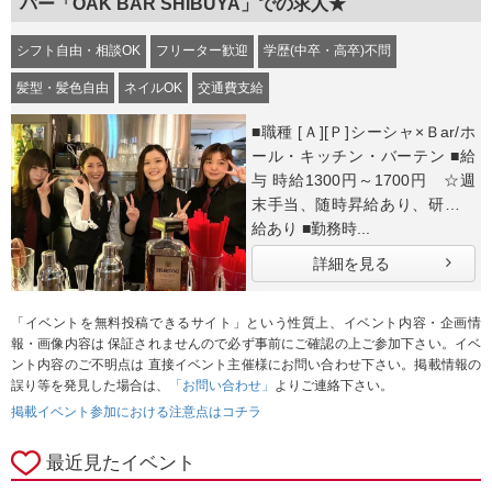
バー「OAK BAR SHIBUYA」での求人★
シフト自由・相談OK
フリーター歓迎
学歴(中卒・高卒)不問
髪型・髪色自由
ネイルOK
交通費支給
■職種 [Ａ][Ｐ]シーシャ×Ｂar/ホ
ール・キッチン・バーテン ■給
与 時給1300円～1700円 ☆週
末手当、随時昇給あり、研修時
給あり ■勤務時...
詳細を見る
「イベントを無料投稿できるサイト」という性質上、イベント内容・企画情
報・画像内容は 保証されませんので必ず事前にご確認の上ご参加下さい。イベ
ント内容のご不明点は 直接イベント主催様にお問い合わせ下さい。掲載情報の
誤り等を発見した場合は、
「お問い合わせ」
よりご連絡下さい。
掲載イベント参加における注意点はコチラ
最近見たイベント