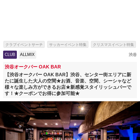
クラブイベントサーチ
サッカーイベント特集
クリスマスイベント特集
花火大会イベント特集
泡パーティーイベント特集
CLUB
ALLMIX
渋谷
クラブクリスマスイベント特集
無料恋活特集
夏休みクラブ特集
渋谷オークバー OAK BAR
夏休みお出かけスポット・レジャーイベント特集
【渋谷オークバー OAK BAR】渋谷、センター街エリアに新
たに誕生した大人の空間★お酒、音楽、空間、シーシャなど
夏フェス・夏休みのフェス特集
様々な楽しみ方ができるお店★新感覚スタイリッシュバーで
船上パーティー・豪華クルージングイベント
ホワイトパーティー特集
す！★クーポンでお得に参加可能★
女性無料特集
冬の人気イベント10選
ボジョレーヌーボー 解禁日・解禁イベント特集
クリパ・サンタコス・クリスマスコスプレパーティー特集
お正月・大晦日 2027年 イベント特集