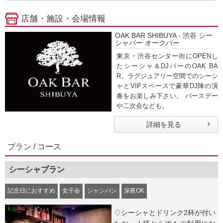
店舗・施設・会場情報
OAK BAR SHIBUYA - 渋谷 シー
シャバー オークバー
東京・渋谷センター街にOPENし
たシーシャ＆DJバーのOAK BA
R。ラグジュアリー空間でのシーシ
ャとVIPスペースで豪華DJ陣の演
奏をお楽しみ下さい。 バースデー
や二次会なども。
詳細を見る
プラン / コース
シーシャプラン
記念日におすすめ
女子会
シャンパン
深夜OK
♢シーシャとドリンク2杯が付い