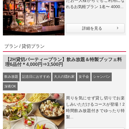
たお一人様からでもご利用にな
れるお気軽プラン 1名〜 4000...
詳細を見る
プラン / 貸切プラン
【2H貸切パーティープラン】飲み放題＆特製ブッフェ料
理6品付＊4,000円⇒3,500円
飲み放題
記念日におすすめ
大人の隠れ家
女子会
シャンパン
深夜OK
周りを気にせず貸し切りでお楽
しみいただけるコースが登場！2
時間飲み放題付きでゆったり特
製...