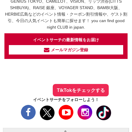
GENIUS TOKYO、CAMELOT、VISION、リッツ渋谷(LITTS
SHIBUYA)、RAISE 銀座、VOYAGER STAND、BAMBI大阪、
HERBIE広島などのイベント情報・クーポン割引情報や、ゲスト割
引、今日の人気イベントも簡単に探せます！ you can find good
night CLUB in japan.
イベントサーチの最新情報をお届け
メールマガジン登録
イベントサーチ - TikTok
人気のお店を動画で配信中！
気になる今話題の人気情報も
最新のイベント情報やお得なクーポン
まとめてTikTokでチェックしよう！
TikTokをチェックする
イベントサーチをフォローしよう！