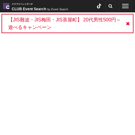
クラブイベントサーチ
Togg
CLUB Event Search
by Event Search
navig
【JIS難波・JIS梅田・JIS茶屋町】 20代男性500円～
遊べるキャンペーン