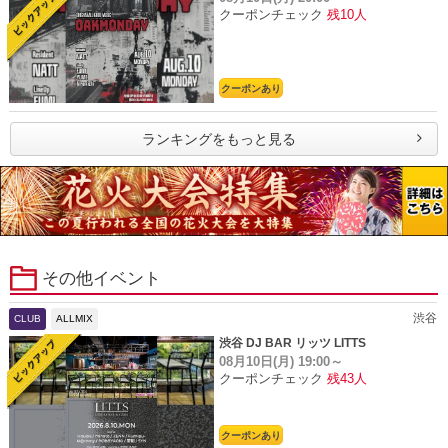
クーポンチェック
残10人
クーポンあり
ランキングをもっと見る
その他イベント
渋谷
CLUB
ALLMIX
渋谷 DJ BAR リッツ LITTS
08月10日(月)
19:00～
クーポンチェック
残43人
クーポンあり