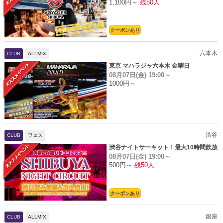
1,100円～
残50人
クーポンあり
六本木
CLUB
ALLMIX
東京 マハラジャ六本木 金曜日
08月07日(金)
19:00～
1000円～
渋谷
CLUB
フェス
渋谷ナイトサーキット！最大10時間飲放
08月07日(金)
19:00～
題
500円～
残50人
クーポンあり
銀座
CLUB
ALLMIX