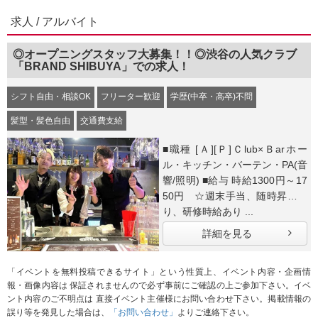
求人 / アルバイト
◎オープニングスタッフ大募集！！◎渋谷の人気クラブ
「BRAND SHIBUYA」での求人！
シフト自由・相談OK
フリーター歓迎
学歴(中卒・高卒)不問
髪型・髪色自由
交通費支給
■職種 [Ａ][Ｐ]Ｃlub×Ｂarホー
ル・キッチン・バーテン・PA(音
響/照明) ■給与 時給1300円～17
50円 ☆週末手当、随時昇給あ
り、研修時給あり ...
詳細を見る
「イベントを無料投稿できるサイト」という性質上、イベント内容・企画情
報・画像内容は 保証されませんので必ず事前にご確認の上ご参加下さい。イベ
ント内容のご不明点は 直接イベント主催様にお問い合わせ下さい。掲載情報の
誤り等を発見した場合は、
「お問い合わせ」
よりご連絡下さい。