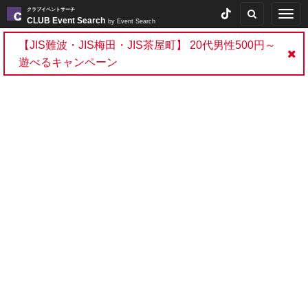
クラブイベントサーチ
Togg
CLUB Event Search
by Event Search
navig
【JIS難波・JIS梅田・JIS茶屋町】 20代男性500円～
遊べるキャンペーン