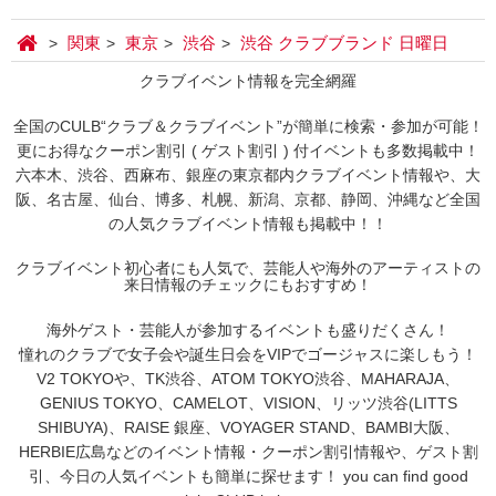
関東
東京
渋谷
渋谷 クラブブランド 日曜日
クラブイベント情報を完全網羅
全国のCULB“クラブ＆クラブイベント”が簡単に検索・参加が可能！
更にお得なクーポン割引 ( ゲスト割引 ) 付イベントも多数掲載中！
六本木、渋谷、西麻布、銀座の東京都内クラブイベント情報や、大
阪、名古屋、仙台、博多、札幌、新潟、京都、静岡、沖縄など全国
の人気クラブイベント情報も掲載中！！
クラブイベント初心者にも人気で、芸能人や海外のアーティストの
来日情報のチェックにもおすすめ！
海外ゲスト・芸能人が参加するイベントも盛りだくさん！
憧れのクラブで女子会や誕生日会をVIPでゴージャスに楽しもう！
V2 TOKYOや、TK渋谷、ATOM TOKYO渋谷、MAHARAJA、
GENIUS TOKYO、CAMELOT、VISION、リッツ渋谷(LITTS
SHIBUYA)、RAISE 銀座、VOYAGER STAND、BAMBI大阪、
HERBIE広島などのイベント情報・クーポン割引情報や、ゲスト割
引、今日の人気イベントも簡単に探せます！ you can find good