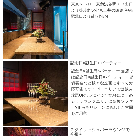
東京メトロ，東急渋谷駅Ａ２出口
より徒歩約5分/京王井の頭線 神泉
駅北口より徒歩約7分
記念日×誕生日×パーティー
記念日×誕生日×パーティー 当店で
は記念日×誕生日×パーティー×貸
切宴会など様々な企画にすべて対
応可能です！バーエリアでは飲み
放題ORワンコインで気軽に楽しめ
る！ラウンジエリアは高級ソファ
ーVIPもありシーンに合わせた空間
をご用意
スタイリッシュバーラウンジで
今夜も