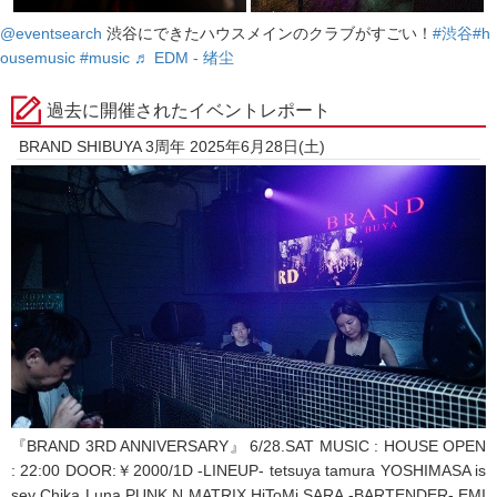
@eventsearch
渋谷にできたハウスメインのクラブがすごい！
#渋谷
#h
ousemusic
#music
♬ EDM - 绪尘
過去に開催されたイベントレポート
BRAND SHIBUYA 3周年 2025年6月28日(土)
『BRAND 3RD ANNIVERSARY』 6/28.SAT MUSIC : HOUSE OPEN
: 22:00 DOOR:￥2000/1D -LINEUP- tetsuya tamura YOSHIMASA is
sey Chika Luna PUNK N MATRIX HiToMi SARA -BARTENDER- EMI