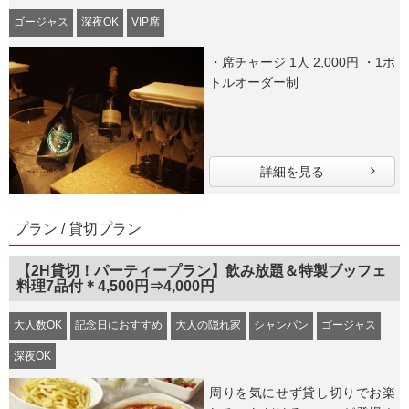
ゴージャス
深夜OK
VIP席
・席チャージ 1人 2,000円 ・1ボ
トルオーダー制
詳細を見る
プラン / 貸切プラン
【2H貸切！パーティープラン】飲み放題＆特製ブッフェ
料理7品付＊4,500円⇒4,000円
大人数OK
記念日におすすめ
大人の隠れ家
シャンパン
ゴージャス
深夜OK
周りを気にせず貸し切りでお楽