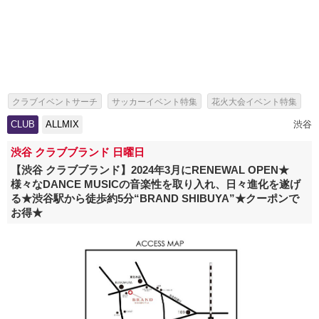
クラブイベントサーチ
サッカーイベント特集
花火大会イベント特集
泡パーティーイベント特集
無料恋活特集
夏休みクラブ特集
CLUB
ALLMIX
渋谷
夏休みお出かけスポット・レジャーイベント特集
渋谷 クラブブランド 日曜日
夏フェス・夏休みのフェス特集
【渋谷 クラブブランド】2024年3月にRENEWAL OPEN★
様々なDANCE MUSICの音楽性を取り入れ、日々進化を遂げ
る★渋谷駅から徒歩約5分“BRAND SHIBUYA”★クーポンで
お得★