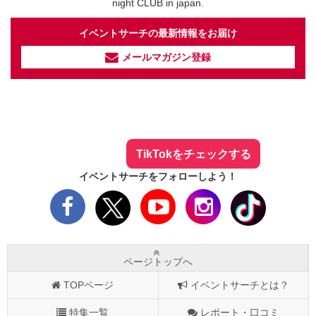
night CLUB in japan.
イベントサーチの最新情報をお届け
メールマガジン登録
イベントサーチ - TikTok
人気のお店を動画で配信中！
気になる今話題の人気情報も
最新のイベント情報やお得なクーポン
まとめてTikTokでチェックしよう！
TikTokをチェックする
イベントサーチをフォローしよう！
ページトップへ
TOPページ
イベントサーチとは？
特集一覧
レポート・口コミ