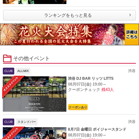
ランキングをもっと見る
その他イベント
渋谷
CLUB
ALLMIX
渋谷 DJ BAR リッツ LITTS
08月07日(金)
19:00～
クーポンチェック
残43人
クーポンあり
渋谷
CLUB
スタンドバー
8月7日 金曜日 ボイジャースタンド
08月07日(金)
19:00～