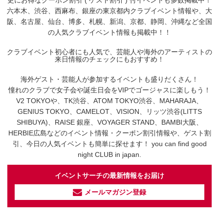
更にお得なクーポン割引 ( ゲスト割引 ) 付イベントも多数掲載中！
六本木、渋谷、西麻布、銀座の東京都内クラブイベント情報や、大
阪、名古屋、仙台、博多、札幌、新潟、京都、静岡、沖縄など全国
の人気クラブイベント情報も掲載中！！
クラブイベント初心者にも人気で、芸能人や海外のアーティストの
来日情報のチェックにもおすすめ！
海外ゲスト・芸能人が参加するイベントも盛りだくさん！
憧れのクラブで女子会や誕生日会をVIPでゴージャスに楽しもう！
V2 TOKYOや、TK渋谷、ATOM TOKYO渋谷、MAHARAJA、
GENIUS TOKYO、CAMELOT、VISION、リッツ渋谷(LITTS
SHIBUYA)、RAISE 銀座、VOYAGER STAND、BAMBI大阪、
HERBIE広島などのイベント情報・クーポン割引情報や、ゲスト割
引、今日の人気イベントも簡単に探せます！ you can find good
night CLUB in japan.
イベントサーチの最新情報をお届け
メールマガジン登録
イベントサーチ - TikTok
人気のお店を動画で配信中！