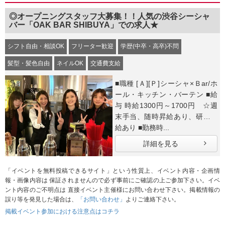
◎オープニングスタッフ大募集！！人気の渋谷シーシャ
バー「OAK BAR SHIBUYA」での求人★
シフト自由・相談OK
フリーター歓迎
学歴(中卒・高卒)不問
髪型・髪色自由
ネイルOK
交通費支給
■職種 [Ａ][Ｐ]シーシャ×Ｂar/ホ
ール・キッチン・バーテン ■給
与 時給1300円～1700円 ☆週
末手当、随時昇給あり、研修時
給あり ■勤務時...
詳細を見る
「イベントを無料投稿できるサイト」という性質上、イベント内容・企画情
報・画像内容は 保証されませんので必ず事前にご確認の上ご参加下さい。イベ
ント内容のご不明点は 直接イベント主催様にお問い合わせ下さい。掲載情報の
誤り等を発見した場合は、
「お問い合わせ」
よりご連絡下さい。
掲載イベント参加における注意点はコチラ