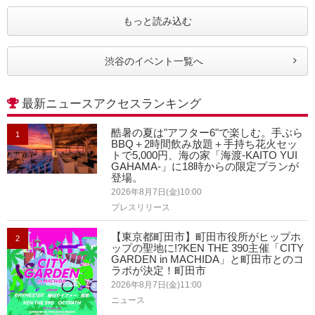
もっと読み込む
渋谷のイベント一覧へ
最新ニュースアクセスランキング
酷暑の夏は"アフター6"で楽しむ。手ぶら
1
BBQ＋2時間飲み放題＋手持ち花火セッ
トで5,000円、海の家「海渡-KAITO YUI
GAHAMA-」に18時からの限定プランが
登場。
2026年8月7日(金)10:00
プレスリリース
【東京都町田市】町田市役所がヒップホ
2
ップの聖地に!?KEN THE 390主催「CITY
GARDEN in MACHIDA」と町田市とのコ
ラボが決定！町田市
2026年8月7日(金)11:00
ニュース