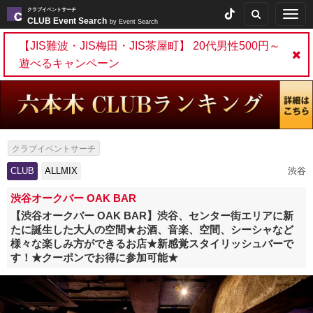
クラブイベントサーチ
Togg
CLUB Event Search
by Event Search
navig
【JIS難波・JIS梅田・JIS茶屋町】 20代男性500円～
遊べるキャンペーン
クラブイベントサーチ
CLUB
ALLMIX
渋谷
渋谷オークバー OAK BAR
【渋谷オークバー OAK BAR】渋谷、センター街エリアに新
たに誕生した大人の空間★お酒、音楽、空間、シーシャなど
様々な楽しみ方ができるお店★新感覚スタイリッシュバーで
す！★クーポンでお得に参加可能★