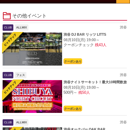
その他イベント
渋谷
CLUB
ALLMIX
渋谷 DJ BAR リッツ LITTS
08月10日(月)
19:00～
クーポンチェック
残43人
クーポンあり
渋谷
CLUB
フェス
渋谷ナイトサーキット！最大10時間飲放
08月10日(月)
19:00～
題
500円～
残50人
クーポンあり
渋谷
CLUB
ALLMIX
渋谷オークバー OAK BAR