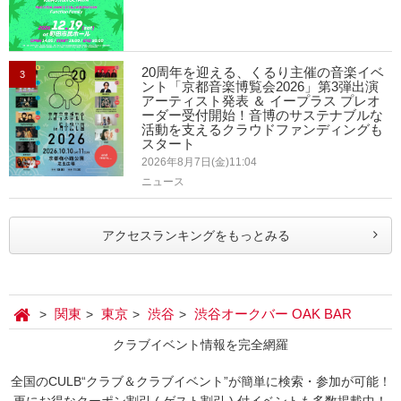
20周年を迎える、くるり主催の音楽イベ
3
ント「京都音楽博覧会2026」第3弾出演
アーティスト発表 ＆ イープラス プレオ
ーダー受付開始！音博のサステナブルな
活動を支えるクラウドファンディングも
スタート
2026年8月7日(金)11:04
ニュース
アクセスランキングをもっとみる
関東
東京
渋谷
渋谷オークバー OAK BAR
クラブイベント情報を完全網羅
全国のCULB“クラブ＆クラブイベント”が簡単に検索・参加が可能！