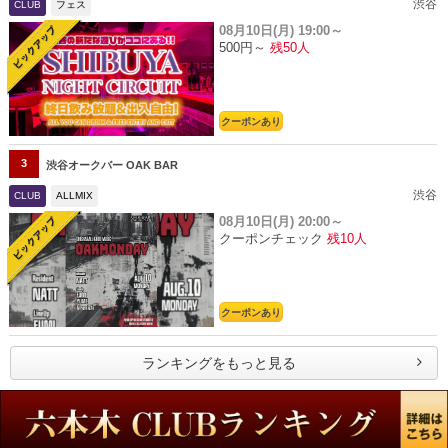
渋谷
CLUB
フェス
08月10日(月)
19:00～
500円～
残50人
クーポンあり
3
渋谷オークバー OAK BAR
渋谷
CLUB
ALLMIX
08月10日(月)
20:00～
クーポンチェック
残10人
クーポンあり
ランキングをもっと見る