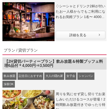
♢シーシャとドリンク2杯が付い
たお一人様からでもご利用にな
れるお気軽プラン 1名〜 4000...
詳細を見る
プラン / 貸切プラン
【2H貸切パーティープラン】飲み放題＆特製ブッフェ料
理6品付＊4,000円⇒3,500円
飲み放題
記念日におすすめ
大人の隠れ家
女子会
シャンパン
深夜OK
周りを気にせず貸し切りでお楽
しみいただけるコースが登場！2
時間飲み放題付きでゆったり特