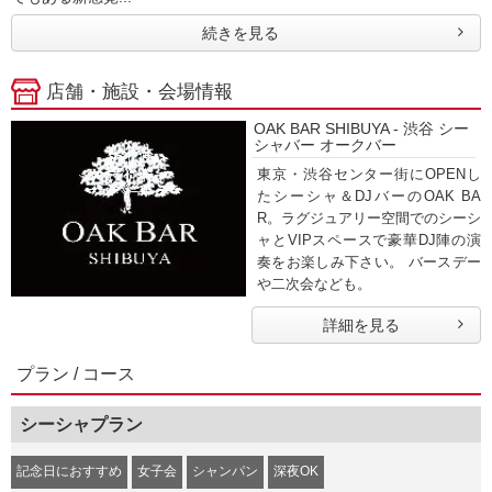
続きを見る
店舗・施設・会場情報
OAK BAR SHIBUYA - 渋谷 シー
シャバー オークバー
東京・渋谷センター街にOPENし
たシーシャ＆DJバーのOAK BA
R。ラグジュアリー空間でのシーシ
ャとVIPスペースで豪華DJ陣の演
奏をお楽しみ下さい。 バースデー
や二次会なども。
詳細を見る
プラン / コース
シーシャプラン
記念日におすすめ
女子会
シャンパン
深夜OK