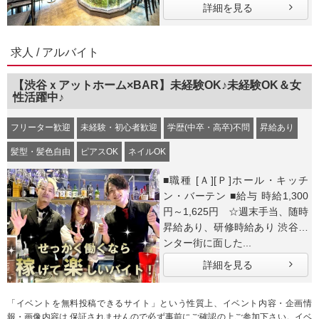
詳細を見る
求人 / アルバイト
【渋谷ｘアットホーム×BAR】未経験OK♪未経験OK＆女
性活躍中♪
フリーター歓迎
未経験・初心者歓迎
学歴(中卒・高卒)不問
昇給あり
髪型・髪色自由
ピアスOK
ネイルOK
■職種 [Ａ][Ｐ]ホール・キッチ
ン・バーテン ■給与 時給1,300
円～1,625円 ☆週末手当、随時
昇給あり、研修時給あり 渋谷セ
ンター街に面した...
詳細を見る
「イベントを無料投稿できるサイト」という性質上、イベント内容・企画情
報・画像内容は 保証されませんので必ず事前にご確認の上ご参加下さい。イベ