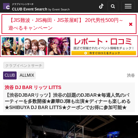
クラブイベントサーチ
Togg
CLUB Event Search
by Event Search
navig
【JIS難波・JIS梅田・JIS茶屋町】 20代男性500円～
遊べるキャンペーン
クラブイベントサーチ
CLUB
ALLMIX
渋谷
渋谷 DJ BAR リッツ LITTS
【渋谷DJBARリッツ】渋谷の話題のDJBAR★毎週人気のパ
ーティーを多数開催★豪華DJ陣も出演★ディナーも楽しめる
★SHIBUYA DJ BAR LITTS★クーポンでお得に参加可能★