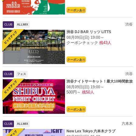
クーポンあり
渋谷
CLUB
ALLMIX
渋谷 DJ BAR リッツ LITTS
08月09日(日)
19:00～
クーポンチェック
残43人
クーポンあり
渋谷
CLUB
フェス
渋谷ナイトサーキット！最大10時間飲放
08月09日(日)
19:00～
題
500円～
残50人
クーポンあり
六本木
CLUB
ALLMIX
New Lex Tokyo 六本木クラブ