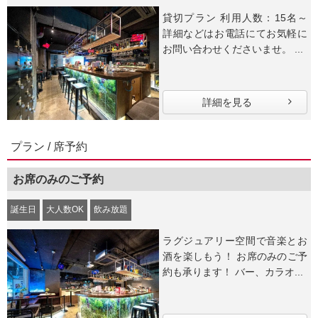
貸切プラン 利用人数：15名～
詳細などはお電話にてお気軽に
お問い合わせくださいませ。 ...
詳細を見る
プラン / 席予約
お席のみのご予約
誕生日
大人数OK
飲み放題
ラグジュアリー空間で音楽とお
酒を楽しもう！ お席のみのご予
約も承ります！ バー、カラオ...