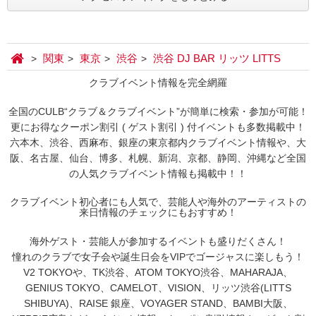
関東
東京
渋谷
渋谷 DJ BAR リッツ LITTS
クラブイベント情報を完全網羅
全国のCULB“クラブ＆クラブイベント”が簡単に検索・参加が可能！
更にお得なクーポン割引 ( ゲスト割引 ) 付イベントも多数掲載中！
六本木、渋谷、西麻布、銀座の東京都内クラブイベント情報や、大
阪、名古屋、仙台、博多、札幌、新潟、京都、静岡、沖縄など全国
の人気クラブイベント情報も掲載中！！
クラブイベント初心者にも人気で、芸能人や海外のアーティストの
来日情報のチェックにもおすすめ！
海外ゲスト・芸能人が参加するイベントも盛りだくさん！
憧れのクラブで女子会や誕生日会をVIPでゴージャスに楽しもう！
V2 TOKYOや、TK渋谷、ATOM TOKYO渋谷、MAHARAJA、
GENIUS TOKYO、CAMELOT、VISION、リッツ渋谷(LITTS
SHIBUYA)、RAISE 銀座、VOYAGER STAND、BAMBI大阪、