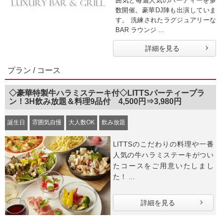
囲気と毎週人気のパーティーを多
数開催。豪華DJ陣も出演していま
す。 洗練されたラグジュアリーな
BAR ラウンジ ...
詳細を見る
プラン / コース
◇豪華特製牛ハラミステーキ付◇LITTSパーティープラ
ン！3H飲み放題＆料理9品付 4,500円⇒3,980円
誕生日
雰囲気自慢
大人数OK
飲み放題
LITTSのこだわりの料理や一番
人気の牛ハラミステーキがつい
たコースをご用意いたしまし
た！ ...
詳細を見る