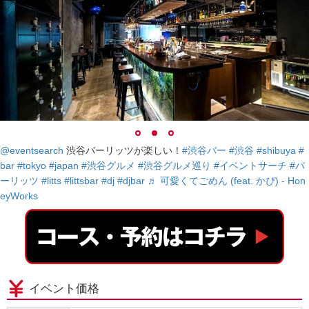
@eventsearch
渋谷バーリッツが楽しい！
#渋谷バー
#渋谷
#shibuya
#
bar
#tokyo
#japan
#渋谷グルメ
#渋谷グルメ巡り
#イベントサーチ
#バ
ーリッツ
#litts
#littsbar
#dj
#djbar
♬ 可愛くてごめん (feat. かぴ) - Hon
eyWorks
イベント価格