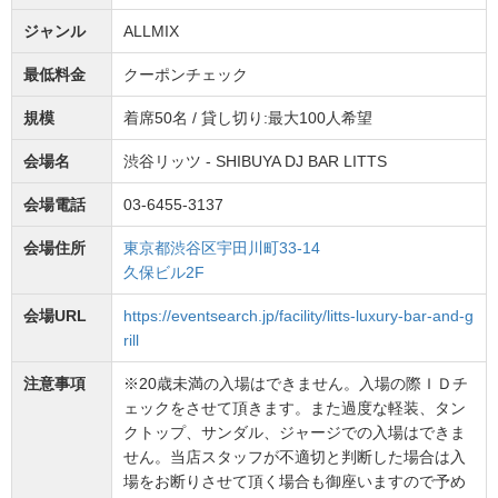
ジャンル
ALLMIX
最低料金
クーポンチェック
規模
着席50名 / 貸し切り:最大100人希望
会場名
渋谷リッツ - SHIBUYA DJ BAR LITTS
会場電話
03-6455-3137
会場住所
東京都渋谷区宇田川町33-14
久保ビル2F
会場URL
https://eventsearch.jp/facility/litts-luxury-bar-and-g
rill
注意事項
※20歳未満の入場はできません。入場の際ＩＤチ
ェックをさせて頂きます。また過度な軽装、タン
クトップ、サンダル、ジャージでの入場はできま
せん。当店スタッフが不適切と判断した場合は入
場をお断りさせて頂く場合も御座いますので予め