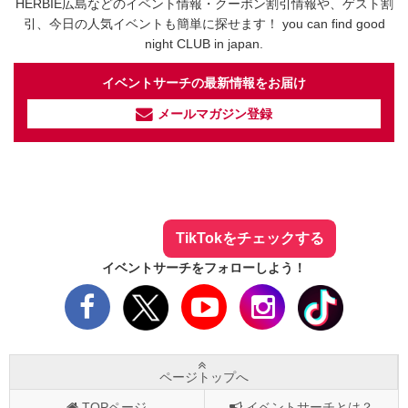
HERBIE広島などのイベント情報・クーポン割引情報や、ゲスト割
引、今日の人気イベントも簡単に探せます！ you can find good
night CLUB in japan.
イベントサーチの最新情報をお届け
メールマガジン登録
イベントサーチ - TikTok
人気のお店を動画で配信中！
気になる今話題の人気情報も
最新のイベント情報やお得なクーポン
まとめてTikTokでチェックしよう！
TikTokをチェックする
イベントサーチをフォローしよう！
ページトップへ
TOPページ
イベントサーチとは？