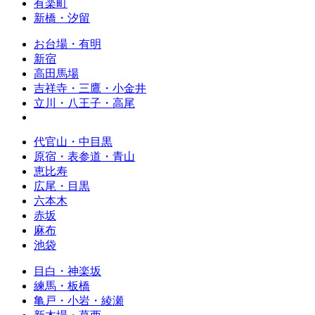
有楽町
新橋・汐留
お台場・有明
新宿
高田馬場
吉祥寺・三鷹・小金井
立川・八王子・高尾
代官山・中目黒
原宿・表参道・青山
恵比寿
広尾・目黒
六本木
赤坂
麻布
池袋
目白・神楽坂
練馬・板橋
亀戸・小岩・綾瀬