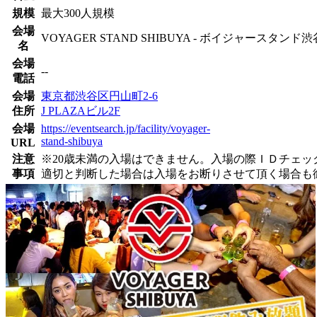
規模
最大300人規模
会場
VOYAGER STAND SHIBUYA - ボイジャースタンド渋
名
会場
--
電話
会場
東京都渋谷区円山町2-6
住所
J PLAZAビル2F
会場
https://eventsearch.jp/facility/voyager-
stand-shibuya
URL
注意
※20歳未満の入場はできません。入場の際ＩＤチェ
事項
適切と判断した場合は入場をお断りさせて頂く場合も