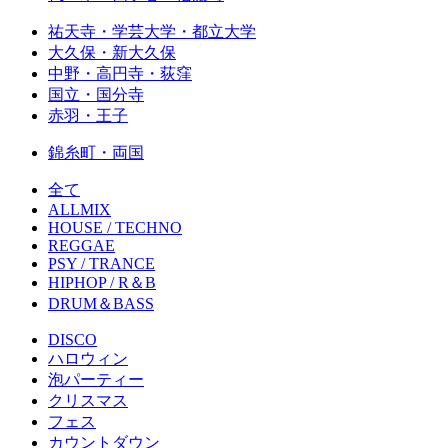
祐天寺・学芸大学・都立大学
大久保・新大久保
中野・高円寺・荻窪
国立・国分寺
赤羽・王子
錦糸町・両国
全て
ALLMIX
HOUSE / TECHNO
REGGAE
PSY / TRANCE
HIPHOP / R＆B
DRUM＆BASS
DISCO
ハロウィン
泡パーティー
クリスマス
フェス
カウントダウン