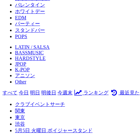
バレンタイン
ホワイトデー
EDM
パーティー
スタンドバー
POPS
LATIN / SALSA
BASSMUSIC
HARDSTYLE
JPOP
K-POP
アニソン
Other
すべて
今日
明日
明後日
今週末
ランキング
最近見た
クラブイベントサーチ
関東
東京
渋谷
5月5日 火曜日 ボイジャースタンド