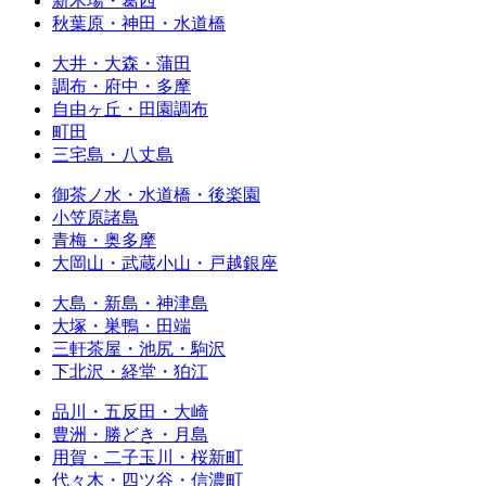
新木場・葛西
秋葉原・神田・水道橋
大井・大森・蒲田
調布・府中・多摩
自由ヶ丘・田園調布
町田
三宅島・八丈島
御茶ノ水・水道橋・後楽園
小笠原諸島
青梅・奥多摩
大岡山・武蔵小山・戸越銀座
大島・新島・神津島
大塚・巣鴨・田端
三軒茶屋・池尻・駒沢
下北沢・経堂・狛江
品川・五反田・大崎
豊洲・勝どき・月島
用賀・二子玉川・桜新町
代々木・四ツ谷・信濃町