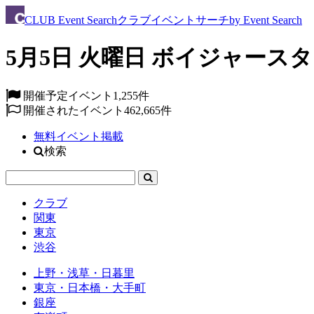
CLUB
Event Search
クラブイベントサーチ
by Event Search
5月5日 火曜日 ボイジャースタンド
開催予定イベント
1,255件
開催されたイベント
462,665件
無料イベント掲載
検索
クラブ
関東
東京
渋谷
上野・浅草・日暮里
東京・日本橋・大手町
銀座