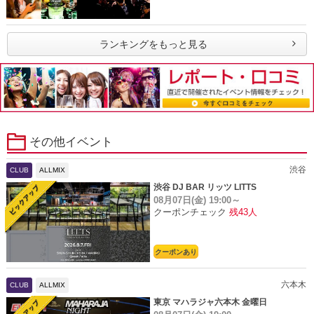
ランキングをもっと見る
その他イベント
渋谷
CLUB
ALLMIX
渋谷 DJ BAR リッツ LITTS
08月07日(金)
19:00～
クーポンチェック
残43人
クーポンあり
六本木
CLUB
ALLMIX
東京 マハラジャ六本木 金曜日