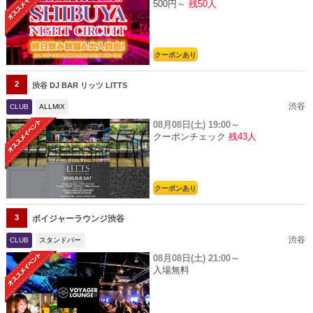
500円～
残50人
クーポンあり
2
渋谷 DJ BAR リッツ LITTS
渋谷
CLUB
ALLMIX
08月08日(土)
19:00～
クーポンチェック
残43人
クーポンあり
3
ボイジャーラウンジ渋谷
渋谷
CLUB
スタンドバー
08月08日(土)
21:00～
入場無料