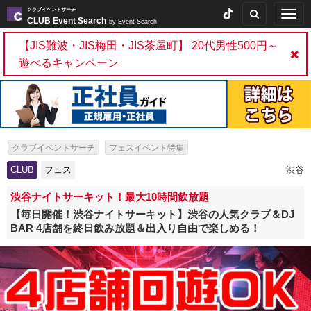
クラブイベントサーチ
Togg
CLUB Event Search
by Event Search
navig
【JIS難波・JIS梅田・JIS茶屋町】 20代男性500円～
遊べるキャンペーン
クラブイベントサーチ
フェスイベント特集
ファンラン・ランフェス特集
CLUB
フェス
渋谷
渋谷ナイトサーキット！最大10時間飲放題
【毎日開催！渋谷ナイトサーキット】渋谷の人気クラブ＆DJ
BAR 4店舗を終日飲み放題＆出入り自由で楽しめる！