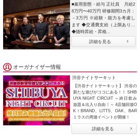
■雇用形態・給与 正社員 月給2
8万円〜40万円 研修期間3カ月：
－3万円 ※経験・能力を考慮し
ます ◆交通費支給（上限あり）
◆随時昇給・昇格...
詳細を見る
オーガナイザー情報
渋谷ナイトサーキット
【渋谷ナイトサーキット】 渋谷の
新たな遊びがココにある！！ SHIB
UYA NIGHT CIRCUIT ～終日飲み
放題＆出入り自由！～ 4店舗回遊O
K！BRAND、LITTS、OAK、BAR
ミラスの周遊イベントが開催！
詳細を見る