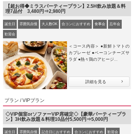
【超お得◆ミラスパーティープラン】2.5H飲み放題＆料
理7品付 3,480円⇒2,980円
誕生日
雰囲気自慢
大人数OK
合コンにおすすめ
食事会
忘年会
歓迎会
＜コース内容＞ ●新鮮トマトの
カプレーゼ ●ベーコンチーズサ
ラダ ●熱々鶏のアヒージ...
詳細を見る
プラン / VIPプラン
◇VIP個室orソファーVIP席確定◇【豪華パーティープラ
ン】3H飲み放題＆料理10品付5,500円⇒5,000円
誕生日
雰囲気自慢
記念日におすすめ
合コンにおすすめ
歓迎会