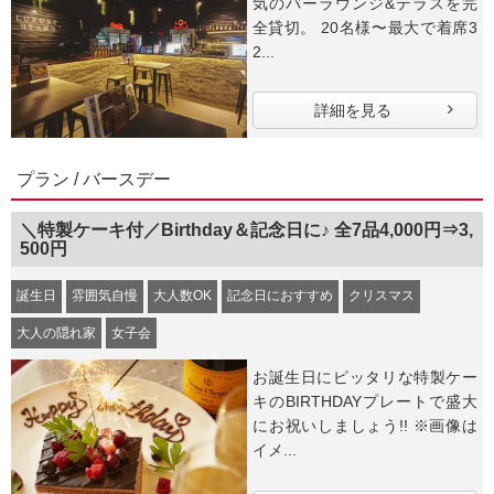
気のバーラウンジ&テラスを完
全貸切。 20名様〜最大で着席3
2...
詳細を見る
プラン / バースデー
＼特製ケーキ付／Birthday＆記念日に♪ 全7品4,000円⇒3,
500円
誕生日
雰囲気自慢
大人数OK
記念日におすすめ
クリスマス
大人の隠れ家
女子会
お誕生日にピッタリな特製ケー
キのBIRTHDAYプレートで盛大
にお祝いしましょう!! ※画像は
イメ...