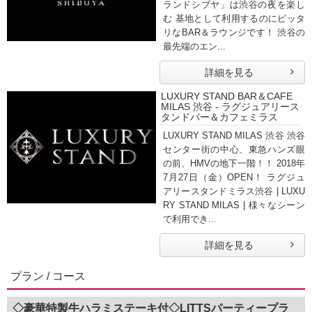
ランドシブヤ」は渋谷の夜を楽し
む 基地として利用するのにピッタ
リなBAR＆ラウンジです！ 渋谷の
最先端のエン...
詳細を見る
LUXURY STAND BAR＆CAFE
MILAS 渋谷 - ラグジュアリース
タンドバー＆カフェミラス
LUXURY STAND MILAS 渋谷 渋谷
センター街の中心、東急ハンズ眼
の前、HMVの地下一階！！ 2018年
7月27日（金）OPEN！ ラグジュ
アリースタンドミラス渋谷 | LUXU
RY STAND MILAS | 様々なシーン
で利用でき...
詳細を見る
プラン / コース
◇豪華特製牛ハラミステーキ付◇LITTSパーティープラ