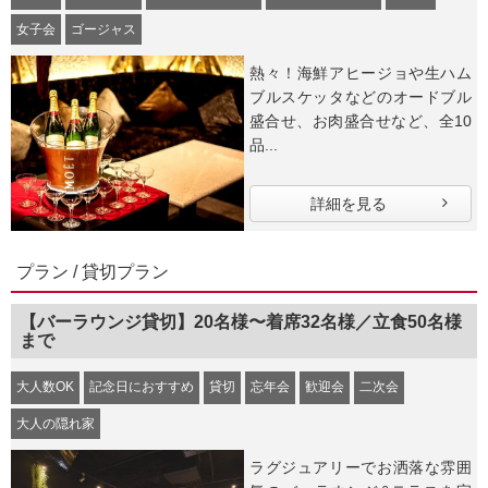
女子会
ゴージャス
熱々！海鮮アヒージョや生ハム
ブルスケッタなどのオードブル
盛合せ、お肉盛合せなど、全10
品...
詳細を見る
プラン / 貸切プラン
【バーラウンジ貸切】20名様〜着席32名様／立食50名様
まで
大人数OK
記念日におすすめ
貸切
忘年会
歓迎会
二次会
大人の隠れ家
ラグジュアリーでお洒落な雰囲