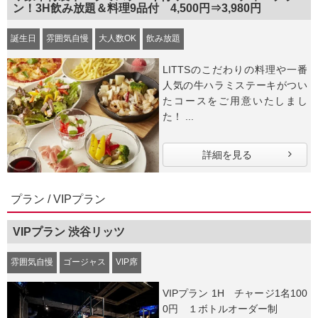
ン！3H飲み放題＆料理9品付 4,500円⇒3,980円
誕生日
雰囲気自慢
大人数OK
飲み放題
LITTSのこだわりの料理や一番
人気の牛ハラミステーキがつい
たコースをご用意いたしまし
た！ ...
詳細を見る
プラン / VIPプラン
VIPプラン 渋谷リッツ
雰囲気自慢
ゴージャス
VIP席
VIPプラン 1H チャージ1名100
0円 １ボトルオーダー制