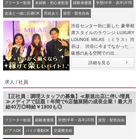
フリーター歓迎
未経験・初心者歓迎
経験者優遇
学歴(中卒・高卒)不問
友達と一緒に応募OK
昇給あり
髪型・髪色自由
渋谷センター街に面した 豪華相
席スタイルのラウンジ LUXURY
LOUNGE MILAS （ミラス）渋
谷は、 渋谷に今までなかった 高
級感のある空間での出...
詳細を見る
求人 / 社員
【正社員：調理スタッフの募集】≪新規出店に伴い増員
≫メディアで話題！年間で6店舗展開の成長企業！最大月
給40万◎時給￥1800も◎
フリーター歓迎
経験者優遇
学歴(中卒・高卒)不問
髪型・髪色自由
ピアスOK
バイク通勤OK
交通費支給