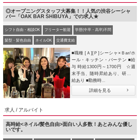
◎オープニングスタッフ大募集！！人気の渋谷シーシャ
バー「OAK BAR SHIBUYA」での求人★
シフト自由・相談OK
フリーター歓迎
学歴(中卒・高卒)不問
髪型・髪色自由
ネイルOK
交通費支給
■職種 [Ａ][Ｐ]シーシャ×Ｂar/ホ
ール・キッチン・バーテン ■給
与 時給1300円～1700円 ☆週
末手当、随時昇給あり、研修時
給あり ■勤務時...
詳細を見る
求人 / アルバイト
高時給<ネイル/髪色自由>面白い人多数！あとみんな優し
いです。