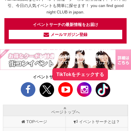
引、今日の人気イベントも簡単に探せます！ you can find good
night CLUB in japan.
イベントサーチの最新情報をお届け
メールマガジン登録
イベントサーチ - TikTok
人気のお店を動画で配信中！
気になる今話題の人気情報も
最新のイベント情報やお得なクーポン
まとめてTikTokでチェックしよう！
TikTokをチェックする
イベントサーチをフォローしよう！
ページトップへ
TOPページ
イベントサーチとは？