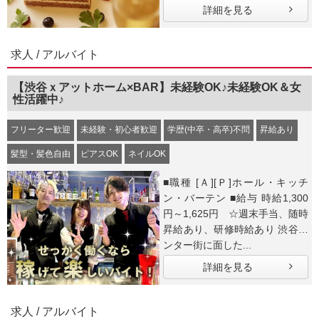
詳細を見る
求人 / アルバイト
【渋谷ｘアットホーム×BAR】未経験OK♪未経験OK＆女
性活躍中♪
フリーター歓迎
未経験・初心者歓迎
学歴(中卒・高卒)不問
昇給あり
髪型・髪色自由
ピアスOK
ネイルOK
■職種 [Ａ][Ｐ]ホール・キッチ
ン・バーテン ■給与 時給1,300
円～1,625円 ☆週末手当、随時
昇給あり、研修時給あり 渋谷セ
ンター街に面した...
詳細を見る
求人 / アルバイト