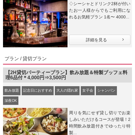
♢シーシャとドリンク2杯が付い
たお一人様からでもご利用にな
れるお気軽プラン 1名〜 4000...
詳細を見る
プラン / 貸切プラン
【2H貸切パーティープラン】飲み放題＆特製ブッフェ料
理6品付＊4,000円⇒3,500円
飲み放題
記念日におすすめ
大人の隠れ家
女子会
シャンパン
深夜OK
周りを気にせず貸し切りでお楽
しみいただけるコースが登場！2
時間飲み放題付きでゆったり特
製...