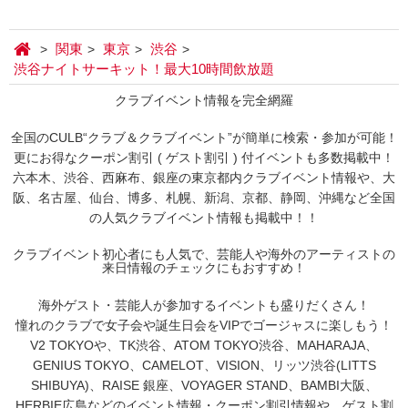
関東
東京
渋谷
渋谷ナイトサーキット！最大10時間飲放題
クラブイベント情報を完全網羅
全国のCULB“クラブ＆クラブイベント”が簡単に検索・参加が可能！
更にお得なクーポン割引 ( ゲスト割引 ) 付イベントも多数掲載中！
六本木、渋谷、西麻布、銀座の東京都内クラブイベント情報や、大
阪、名古屋、仙台、博多、札幌、新潟、京都、静岡、沖縄など全国
の人気クラブイベント情報も掲載中！！
クラブイベント初心者にも人気で、芸能人や海外のアーティストの
来日情報のチェックにもおすすめ！
海外ゲスト・芸能人が参加するイベントも盛りだくさん！
憧れのクラブで女子会や誕生日会をVIPでゴージャスに楽しもう！
V2 TOKYOや、TK渋谷、ATOM TOKYO渋谷、MAHARAJA、
GENIUS TOKYO、CAMELOT、VISION、リッツ渋谷(LITTS
SHIBUYA)、RAISE 銀座、VOYAGER STAND、BAMBI大阪、
HERBIE広島などのイベント情報・クーポン割引情報や、ゲスト割