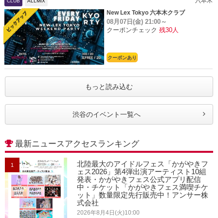
六本木
CLUB
ALLMIX
New Lex Tokyo 六本木クラブ
08月07日(金)
21:00～
クーポンチェック
残30人
クーポンあり
もっと読み込む
渋谷のイベント一覧へ
最新ニュースアクセスランキング
北陸最大のアイドルフェス「かがやきフ
1
ェス2026」第4弾出演アーティスト10組
発表・かがやきフェス公式アプリ配信
中・チケット「かがやきフェス満喫チケ
ット」数量限定先行販売中！アンサー株
式会社
2026年8月4日(火)10:00