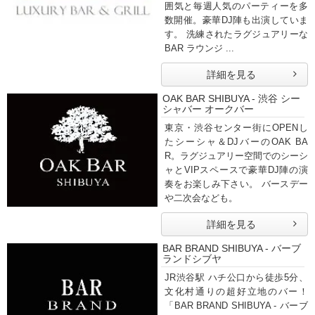
囲気と毎週人気のパーティーを多
数開催。豪華DJ陣も出演していま
す。 洗練されたラグジュアリーな
BAR ラウンジ ...
詳細を見る
OAK BAR SHIBUYA - 渋谷 シー
シャバー オークバー
東京・渋谷センター街にOPENし
たシーシャ＆DJバーのOAK BA
R。ラグジュアリー空間でのシーシ
ャとVIPスペースで豪華DJ陣の演
奏をお楽しみ下さい。 バースデー
や二次会なども。
詳細を見る
BAR BRAND SHIBUYA - バーブ
ランドシブヤ
JR渋谷駅 ハチ公口から徒歩5分、
文化村通りの超好立地のバー！
「BAR BRAND SHIBUYA - バーブ