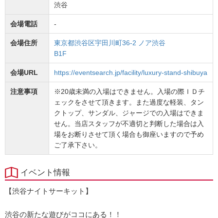
渋谷
会場電話
-
会場住所
東京都渋谷区宇田川町36-2 ノア渋谷
B1F
会場URL
https://eventsearch.jp/facility/luxury-stand-shibuya
注意事項
※20歳未満の入場はできません。入場の際ＩＤチ
ェックをさせて頂きます。また過度な軽装、タン
クトップ、サンダル、ジャージでの入場はできま
せん。当店スタッフが不適切と判断した場合は入
場をお断りさせて頂く場合も御座いますので予め
ご了承下さい。
イベント情報
【渋谷ナイトサーキット】
渋谷の新たな遊びがココにある！！