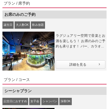
プラン / 席予約
お席のみのご予約
誕生日
大人数OK
飲み放題
ラグジュアリー空間で音楽とお
酒を楽しもう！ お席のみのご予
約も承ります！ バー、カラオ...
詳細を見る
プラン / コース
シーシャプラン
記念日におすすめ
女子会
シャンパン
深夜OK