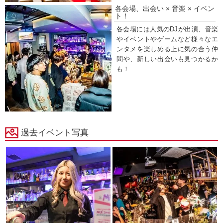
各会場、出会い × 音楽 × イベン
ト！
各会場には人気のDJが出演、音楽
やイベントやゲームなど様々なエ
ンタメを楽しめる上に気の合う仲
間や、新しい出会いも見つかるか
も！
過去イベント写真