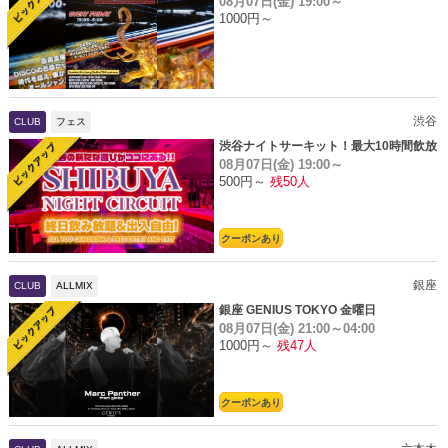
08月07日(金)
19:00～
1000円～
渋谷
CLUB
フェス
渋谷ナイトサーキット！最大10時間飲放
08月07日(金)
19:00～
題
500円～
残50人
クーポンあり
銀座
CLUB
ALLMIX
銀座 GENIUS TOKYO 金曜日
08月07日(金)
21:00～04:00
1000円～
残47人
クーポンあり