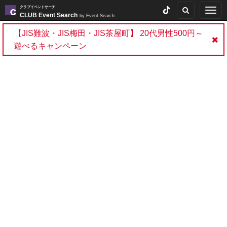
クラブイベントサーチ
Togg
CLUB Event Search
by Event Search
navig
【JIS難波・JIS梅田・JIS茶屋町】 20代男性500円～
遊べるキャンペーン