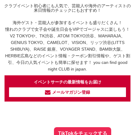
クラブイベント初心者にも人気で、芸能人や海外のアーティストの
来日情報のチェックにもおすすめ！
海外ゲスト・芸能人が参加するイベントも盛りだくさん！
憧れのクラブで女子会や誕生日会をVIPでゴージャスに楽しもう！
V2 TOKYOや、TK渋谷、ATOM TOKYO渋谷、MAHARAJA、
GENIUS TOKYO、CAMELOT、VISION、リッツ渋谷(LITTS
SHIBUYA)、RAISE 銀座、VOYAGER STAND、BAMBI大阪、
HERBIE広島などのイベント情報・クーポン割引情報や、ゲスト割
引、今日の人気イベントも簡単に探せます！ you can find good
night CLUB in japan.
イベントサーチの最新情報をお届け
メールマガジン登録
イベントサーチ - TikTok
人気のお店を動画で配信中！
気になる今話題の人気情報も
最新のイベント情報やお得なクーポン
まとめてTikTokでチェックしよう！
TikTokをチェックする