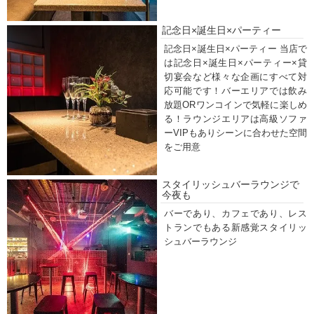
記念日×誕生日×パーティー
記念日×誕生日×パーティー 当店で
は記念日×誕生日×パーティー×貸
切宴会など様々な企画にすべて対
応可能です！バーエリアでは飲み
放題ORワンコインで気軽に楽しめ
る！ラウンジエリアは高級ソファ
ーVIPもありシーンに合わせた空間
をご用意
スタイリッシュバーラウンジで
今夜も
バーであり、カフェであり、レス
トランでもある新感覚スタイリッ
シュバーラウンジ