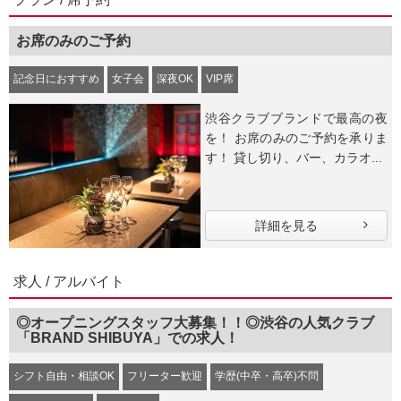
お席のみのご予約
記念日におすすめ
女子会
深夜OK
VIP席
渋谷クラブブランドで最高の夜
を！ お席のみのご予約を承りま
す！ 貸し切り、バー、カラオ...
詳細を見る
求人 / アルバイト
◎オープニングスタッフ大募集！！◎渋谷の人気クラブ
「BRAND SHIBUYA」での求人！
シフト自由・相談OK
フリーター歓迎
学歴(中卒・高卒)不問