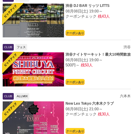
渋谷 DJ BAR リッツ LITTS
08月08日(土)
19:00～
クーポンチェック
残43人
クーポンあり
渋谷
CLUB
フェス
渋谷ナイトサーキット！最大10時間飲放
08月08日(土)
19:00～
題
500円～
残50人
クーポンあり
六本木
CLUB
ALLMIX
New Lex Tokyo 六本木クラブ
08月08日(土)
21:00～
クーポンチェック
残30人
クーポンあり