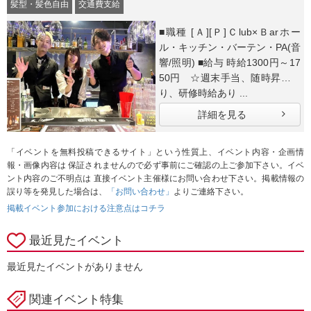
髪型・髪色自由
交通費支給
■職種 [Ａ][Ｐ]Ｃlub×Ｂarホー
ル・キッチン・バーテン・PA(音
響/照明) ■給与 時給1300円～17
50円 ☆週末手当、随時昇給あ
り、研修時給あり ...
詳細を見る
「イベントを無料投稿できるサイト」という性質上、イベント内容・企画情
報・画像内容は 保証されませんので必ず事前にご確認の上ご参加下さい。イベ
ント内容のご不明点は 直接イベント主催様にお問い合わせ下さい。掲載情報の
誤り等を発見した場合は、
「お問い合わせ」
よりご連絡下さい。
掲載イベント参加における注意点はコチラ
最近見たイベント
最近見たイベントがありません
関連イベント特集