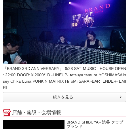
『BRAND 3RD ANNIVERSARY』 6/28.SAT MUSIC : HOUSE OPEN
: 22:00 DOOR:￥2000/1D -LINEUP- tetsuya tamura YOSHIMASA is
sey Chika Luna PUNK N MATRIX HiToMi SARA -BARTENDER- EMI
RI
続きを見る
店舗・施設・会場情報
BRAND SHIBUYA - 渋谷 クラブ
ブランド