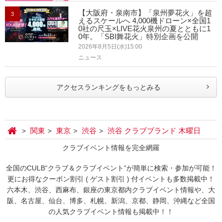
【大阪府・泉南市】「泉州夢花火」を超
3
えるスケールへ 4,000機ドローン×全国1
0社の尺玉×LIVE花火泉州の夏とともに1
0年。「SBI舞花火」特別企画を公開
2026年8月5日(水)15:00
ニュース
アクセスランキングをもっとみる
関東
東京
渋谷
渋谷 クラブブランド 木曜日
クラブイベント情報を完全網羅
全国のCULB“クラブ＆クラブイベント”が簡単に検索・参加が可能！
更にお得なクーポン割引 ( ゲスト割引 ) 付イベントも多数掲載中！
六本木、渋谷、西麻布、銀座の東京都内クラブイベント情報や、大
阪、名古屋、仙台、博多、札幌、新潟、京都、静岡、沖縄など全国
の人気クラブイベント情報も掲載中！！