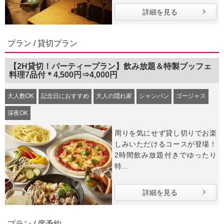
詳細を見る
プラン / 貸切プラン
【2H貸切！パーティープラン】飲み放題＆特製ブッフェ
料理7品付＊4,500円⇒4,000円
大人数OK
記念日におすすめ
大人の隠れ家
シャンパン
ゴージャス
深夜OK
周りを気にせず貸し切りでお楽
しみいただけるコースが登場！
2時間飲み放題付きでゆったり
特...
詳細を見る
プラン / 席予約