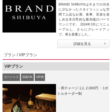
BRAND SHIBUYAは今までの渋谷
に少なかったスタイリッシュな空
間で上品なお酒、食事、音楽を楽
しめる非日常的な最先端のバーラ
ウンジです。 2024年3月にリニュ
ーアルし、さらにグレードアッ
プ。青を貴重とした...
詳細を見る
プラン / VIPプラン
VIPプラン
ゴージャス
深夜OK
VIP席
・席チャージ 1人 2,000円 ・1ボ
トルオーダー制