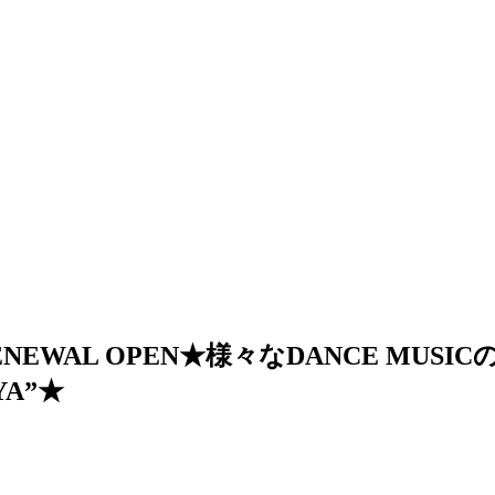
ENEWAL OPEN★様々なDANCE MU
YA”★