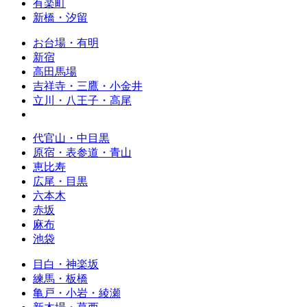
有楽町
新橋・汐留
お台場・有明
新宿
高田馬場
吉祥寺・三鷹・小金井
立川・八王子・高尾
代官山・中目黒
原宿・表参道・青山
恵比寿
広尾・目黒
六本木
赤坂
麻布
池袋
目白・神楽坂
練馬・板橋
亀戸・小岩・綾瀬