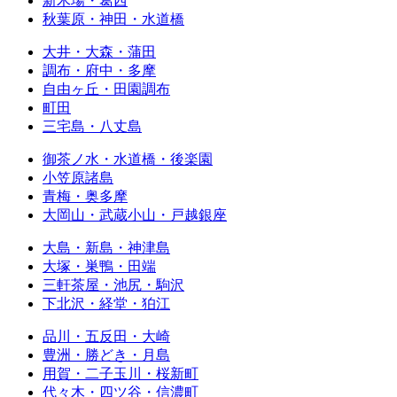
新木場・葛西
秋葉原・神田・水道橋
大井・大森・蒲田
調布・府中・多摩
自由ヶ丘・田園調布
町田
三宅島・八丈島
御茶ノ水・水道橋・後楽園
小笠原諸島
青梅・奥多摩
大岡山・武蔵小山・戸越銀座
大島・新島・神津島
大塚・巣鴨・田端
三軒茶屋・池尻・駒沢
下北沢・経堂・狛江
品川・五反田・大崎
豊洲・勝どき・月島
用賀・二子玉川・桜新町
代々木・四ツ谷・信濃町