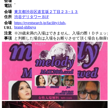
会場
-
電話
会場
東京都渋谷区道玄坂２丁目２３−１３
住所
渋谷デリタワー B1F
会場
https://eventsearch.jp/facility/club-
brand-shibuya
URL
注意
※20歳未満の入場はできません。入場の際ＩＤチェ
事項
と判断した場合は入場をお断りさせて頂く場合も御座