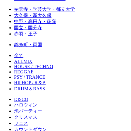
祐天寺・学芸大学・都立大学
大久保・新大久保
中野・高円寺・荻窪
国立・国分寺
赤羽・王子
錦糸町・両国
全て
ALLMIX
HOUSE / TECHNO
REGGAE
PSY / TRANCE
HIPHOP / R＆B
DRUM＆BASS
DISCO
ハロウィン
泡パーティー
クリスマス
フェス
カウントダウン