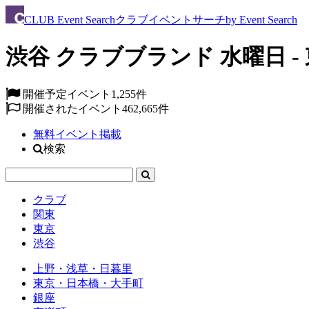
CLUB
Event Search
クラブイベントサーチ
by Event Search
渋谷 クラブブランド 水曜日 - 東
開催予定イベント
1,255件
開催されたイベント
462,665件
無料イベント掲載
検索
クラブ
関東
東京
渋谷
上野・浅草・日暮里
東京・日本橋・大手町
銀座