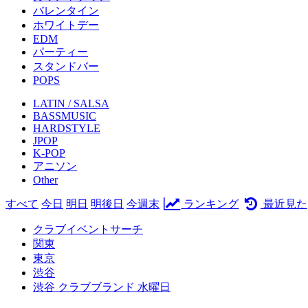
バレンタイン
ホワイトデー
EDM
パーティー
スタンドバー
POPS
LATIN / SALSA
BASSMUSIC
HARDSTYLE
JPOP
K-POP
アニソン
Other
すべて
今日
明日
明後日
今週末
ランキング
最近見た
クラブイベントサーチ
関東
東京
渋谷
渋谷 クラブブランド 水曜日