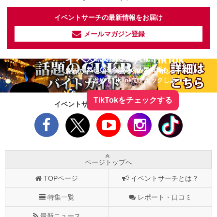
イベントサーチの最新情報をお届け
メールマガジン登録
イベントサーチ - TikTok
人気のお店を動画で配信中！
気になる今話題の人気情報も
最新のイベント情報やお得なクーポン
まとめてTikTokでチェックしよう！
TikTokをチェックする
イベントサーチをフォローしよう！
ページトップへ
TOPページ
イベントサーチとは？
特集一覧
レポート・口コミ
最新ニュース