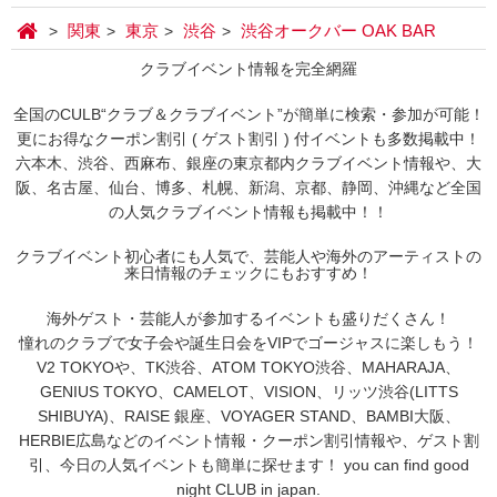
関東
東京
渋谷
渋谷オークバー OAK BAR
クラブイベント情報を完全網羅
全国のCULB“クラブ＆クラブイベント”が簡単に検索・参加が可能！
更にお得なクーポン割引 ( ゲスト割引 ) 付イベントも多数掲載中！
六本木、渋谷、西麻布、銀座の東京都内クラブイベント情報や、大
阪、名古屋、仙台、博多、札幌、新潟、京都、静岡、沖縄など全国
の人気クラブイベント情報も掲載中！！
クラブイベント初心者にも人気で、芸能人や海外のアーティストの
来日情報のチェックにもおすすめ！
海外ゲスト・芸能人が参加するイベントも盛りだくさん！
憧れのクラブで女子会や誕生日会をVIPでゴージャスに楽しもう！
V2 TOKYOや、TK渋谷、ATOM TOKYO渋谷、MAHARAJA、
GENIUS TOKYO、CAMELOT、VISION、リッツ渋谷(LITTS
SHIBUYA)、RAISE 銀座、VOYAGER STAND、BAMBI大阪、
HERBIE広島などのイベント情報・クーポン割引情報や、ゲスト割
引、今日の人気イベントも簡単に探せます！ you can find good
night CLUB in japan.