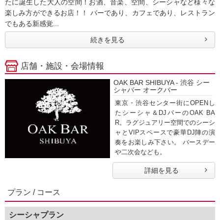
たに誕生した大人の空間！お酒、音楽、空間、シーシャなど様々な
楽しみ方ができるお店！！ バーであり、カフェであり、レストラン
でもある新感覚...
続きを見る
店舗・施設・会場情報
OAK BAR SHIBUYA - 渋谷 シー
シャバー オークバー
東京・渋谷センター街にOPENし
たシーシャ＆DJバーのOAK BA
R。ラグジュアリー空間でのシーシ
ャとVIPスペースで豪華DJ陣の演
奏をお楽しみ下さい。 バースデー
や二次会なども。
詳細を見る
プラン / コース
シーシャプラン