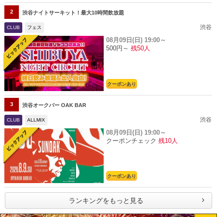
2
渋谷ナイトサーキット！最大10時間飲放題
渋谷
CLUB
フェス
08月09日(日)
19:00～
500円～
残50人
クーポンあり
3
渋谷オークバー OAK BAR
渋谷
CLUB
ALLMIX
08月09日(日)
19:00～
クーポンチェック
残10人
クーポンあり
ランキングをもっと見る