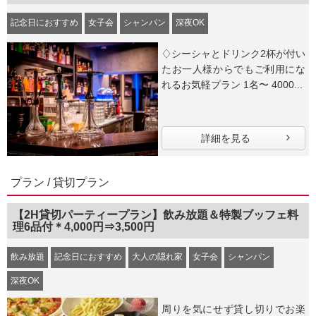
記念日におすすめ
女子会
シャンパン
深夜OK
♢シーシャとドリンク2杯が付い
たお一人様からでもご利用にな
れるお気軽プラン 1名〜 4000...
詳細を見る
プラン / 貸切プラン
【2H貸切パーティープラン】飲み放題＆特製ブッフェ料
理6品付＊4,000円⇒3,500円
飲み放題
記念日におすすめ
大人の隠れ家
女子会
シャンパン
深夜OK
周りを気にせず貸し切りでお楽