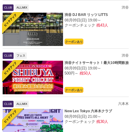
渋谷
CLUB
ALLMIX
渋谷 DJ BAR リッツ LITTS
08月09日(日)
19:00～
クーポンチェック
残43人
クーポンあり
渋谷
CLUB
フェス
渋谷ナイトサーキット！最大10時間飲放
08月09日(日)
19:00～
題
500円～
残50人
クーポンあり
六本木
CLUB
ALLMIX
New Lex Tokyo 六本木クラブ
08月09日(日)
21:00～
クーポンチェック
残30人