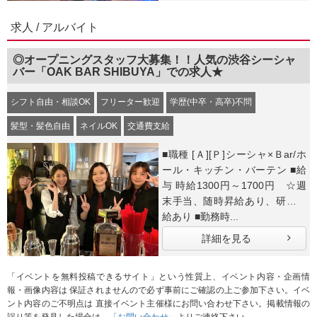
求人 / アルバイト
◎オープニングスタッフ大募集！！人気の渋谷シーシャ
バー「OAK BAR SHIBUYA」での求人★
シフト自由・相談OK
フリーター歓迎
学歴(中卒・高卒)不問
髪型・髪色自由
ネイルOK
交通費支給
■職種 [Ａ][Ｐ]シーシャ×Ｂar/ホ
ール・キッチン・バーテン ■給
与 時給1300円～1700円 ☆週
末手当、随時昇給あり、研修時
給あり ■勤務時...
詳細を見る
「イベントを無料投稿できるサイト」という性質上、イベント内容・企画情
報・画像内容は 保証されませんので必ず事前にご確認の上ご参加下さい。イベ
ント内容のご不明点は 直接イベント主催様にお問い合わせ下さい。掲載情報の