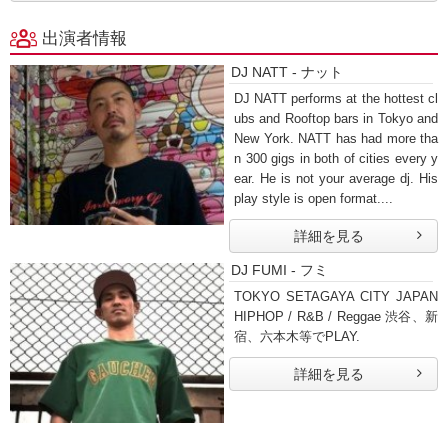
出演者情報
DJ NATT - ナット
DJ NATT performs at the hottest cl
ubs and Rooftop bars in Tokyo and
New York. NATT has had more tha
n 300 gigs in both of cities every y
ear. He is not your average dj. His
play style is open format....
詳細を見る
DJ FUMI - フミ
TOKYO SETAGAYA CITY JAPAN
HIPHOP / R&B / Reggae 渋谷、新
宿、六本木等でPLAY.
詳細を見る