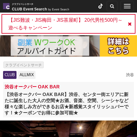
クラブイベントサーチ
Togg
CLUB Event Search
by Event Search
navig
【JIS難波・JIS梅田・JIS茶屋町】 20代男性500円～
遊べるキャンペーン
クラブイベントサーチ
CLUB
ALLMIX
渋谷
渋谷オークバー OAK BAR
【渋谷オークバー OAK BAR】渋谷、センター街エリアに新
たに誕生した大人の空間★お酒、音楽、空間、シーシャなど
様々な楽しみ方ができるお店★新感覚スタイリッシュバーで
す！★クーポンでお得に参加可能★