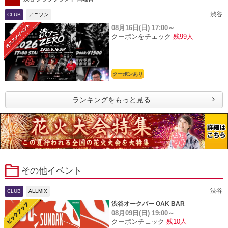
渋谷
CLUB
アニソン
08月16日(日)
17:00～
クーポンをチェック
残99人
クーポンあり
ランキングをもっと見る
その他イベント
渋谷
CLUB
ALLMIX
渋谷オークバー OAK BAR
08月09日(日)
19:00～
クーポンチェック
残10人