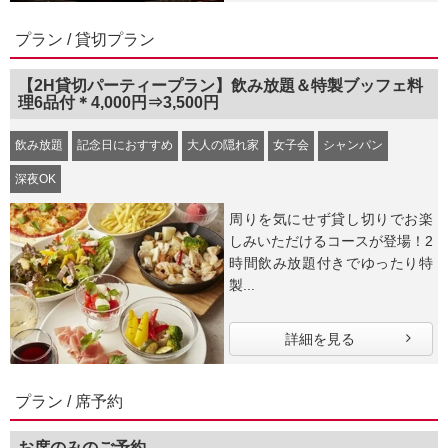
プラン / 貸切プラン
【2H貸切パーティープラン】飲み放題＆特製ブッフェ料
理6品付＊4,000円⇒3,500円
飲み放題
記念日におすすめ
大人の隠れ家
女子会
シャンパン
深夜OK
周りを気にせず貸し切りでお楽
しみいただけるコースが登場！2
時間飲み放題付きでゆったり特
製...
詳細を見る
プラン / 席予約
お席のみのご予約