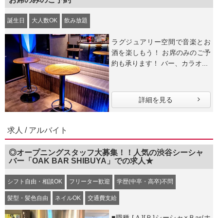
誕生日
大人数OK
飲み放題
ラグジュアリー空間で音楽とお
酒を楽しもう！ お席のみのご予
約も承ります！ バー、カラオ...
詳細を見る
求人 / アルバイト
◎オープニングスタッフ大募集！！人気の渋谷シーシャ
バー「OAK BAR SHIBUYA」での求人★
シフト自由・相談OK
フリーター歓迎
学歴(中卒・高卒)不問
髪型・髪色自由
ネイルOK
交通費支給
■職種 [Ａ][Ｐ]シーシャ×Ｂar/ホ