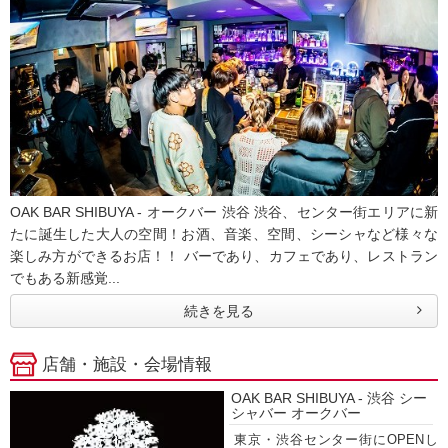
OAK BAR SHIBUYA - オークバー 渋谷 渋谷、センター街エリアに新
たに誕生した大人の空間！お酒、音楽、空間、シーシャなど様々な
楽しみ方ができるお店！！ バーであり、カフェであり、レストラン
でもある新感覚...
続きを見る
店舗・施設・会場情報
OAK BAR SHIBUYA - 渋谷 シー
シャバー オークバー
東京・渋谷センター街にOPENし