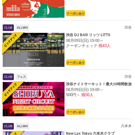
クーポンあり
渋谷
CLUB
ALLMIX
渋谷 DJ BAR リッツ LITTS
08月09日(日)
19:00～
クーポンチェック
残43人
クーポンあり
渋谷
CLUB
フェス
渋谷ナイトサーキット！最大10時間飲放
08月09日(日)
19:00～
題
500円～
残50人
クーポンあり
六本木
CLUB
ALLMIX
New Lex Tokyo 六本木クラブ