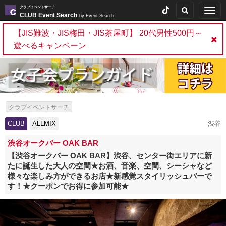
クラブイベントサーチ
Togg
CLUB Event Search
by Event Search
navig
【JIS難波・JIS梅田・JIS茶屋町】 20代男性500円～
遊べるキャンペーン
クラブイベントサーチ
CLUB
ALLMIX
渋谷
渋谷オークバー OAK BAR
【渋谷オークバー OAK BAR】渋谷、センター街エリアに新
たに誕生した大人の空間★お酒、音楽、空間、シーシャなど
様々な楽しみ方ができるお店★新感覚スタイリッシュバーで
す！★クーポンでお得に参加可能★