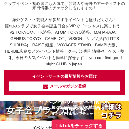
クラブイベント初心者にも人気で、芸能人や海外のアーティストの
来日情報のチェックにもおすすめ！
海外ゲスト・芸能人が参加するイベントも盛りだくさん！
憧れのクラブで女子会や誕生日会をVIPでゴージャスに楽しもう！
V2 TOKYOや、TK渋谷、ATOM TOKYO渋谷、MAHARAJA、
GENIUS TOKYO、CAMELOT、VISION、リッツ渋谷(LITTS
SHIBUYA)、RAISE 銀座、VOYAGER STAND、BAMBI大阪、
HERBIE広島などのイベント情報・クーポン割引情報や、ゲスト割
引、今日の人気イベントも簡単に探せます！ you can find good
night CLUB in japan.
イベントサーチの最新情報をお届け
メールマガジン登録
イベントサーチ - TikTok
人気のお店を動画で配信中！
気になる今話題の人気情報も
最新のイベント情報やお得なクーポン
まとめてTikTokでチェックしよう！
TikTokをチェックする
イベントサーチをフォローしよう！