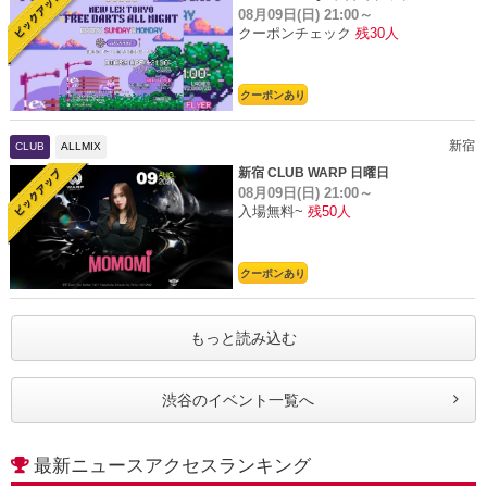
08月09日(日)
21:00～
クーポンチェック
残30人
クーポンあり
新宿
CLUB
ALLMIX
新宿 CLUB WARP 日曜日
08月09日(日)
21:00～
入場無料~
残50人
クーポンあり
もっと読み込む
渋谷のイベント一覧へ
最新ニュースアクセスランキング