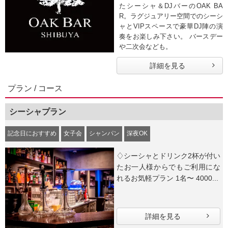
たシーシャ＆DJバーのOAK BA
R。ラグジュアリー空間でのシーシ
ャとVIPスペースで豪華DJ陣の演
奏をお楽しみ下さい。 バースデー
や二次会なども。
詳細を見る
プラン / コース
シーシャプラン
記念日におすすめ
女子会
シャンパン
深夜OK
♢シーシャとドリンク2杯が付い
たお一人様からでもご利用にな
れるお気軽プラン 1名〜 4000...
詳細を見る