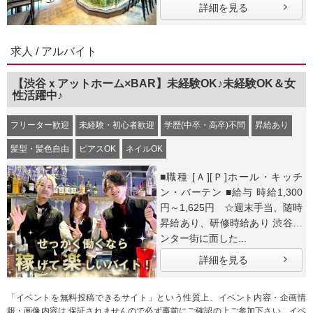
詳細を見る
求人 / アルバイト
【渋谷ｘアットホーム×BAR】未経験OK♪未経験OK＆女
性活躍中♪
フリーター歓迎
未経験・初心者歓迎
学歴(中卒・高卒)不問
昇給あり
髪型・髪色自由
ピアスOK
ネイルOK
■職種 [Ａ][Ｐ]ホール・キッチ
ン・バーテン ■給与 時給1,300
円～1,625円 ☆週末手当、随時
昇給あり、研修時給あり 渋谷セ
ンター街に面した...
詳細を見る
「イベントを無料投稿できるサイト」という性質上、イベント内容・企画情
報・画像内容は 保証されませんので必ず事前にご確認の上ご参加下さい。イベ