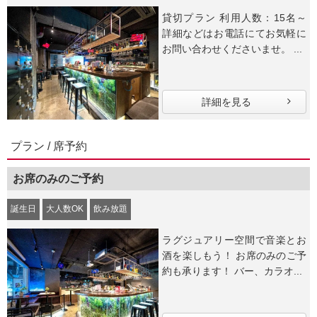
貸切プラン 利用人数：15名～
詳細などはお電話にてお気軽に
お問い合わせくださいませ。 ...
詳細を見る
プラン / 席予約
お席のみのご予約
誕生日
大人数OK
飲み放題
ラグジュアリー空間で音楽とお
酒を楽しもう！ お席のみのご予
約も承ります！ バー、カラオ...