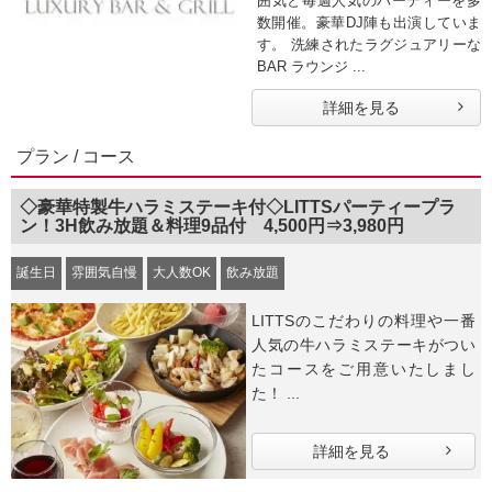
囲気と毎週人気のパーティーを多
数開催。豪華DJ陣も出演していま
す。 洗練されたラグジュアリーな
BAR ラウンジ ...
詳細を見る
プラン / コース
◇豪華特製牛ハラミステーキ付◇LITTSパーティープラ
ン！3H飲み放題＆料理9品付 4,500円⇒3,980円
誕生日
雰囲気自慢
大人数OK
飲み放題
LITTSのこだわりの料理や一番
人気の牛ハラミステーキがつい
たコースをご用意いたしまし
た！ ...
詳細を見る