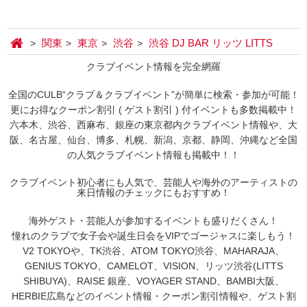
関東
東京
渋谷
渋谷 DJ BAR リッツ LITTS
クラブイベント情報を完全網羅
全国のCULB“クラブ＆クラブイベント”が簡単に検索・参加が可能！
更にお得なクーポン割引 ( ゲスト割引 ) 付イベントも多数掲載中！
六本木、渋谷、西麻布、銀座の東京都内クラブイベント情報や、大
阪、名古屋、仙台、博多、札幌、新潟、京都、静岡、沖縄など全国
の人気クラブイベント情報も掲載中！！
クラブイベント初心者にも人気で、芸能人や海外のアーティストの
来日情報のチェックにもおすすめ！
海外ゲスト・芸能人が参加するイベントも盛りだくさん！
憧れのクラブで女子会や誕生日会をVIPでゴージャスに楽しもう！
V2 TOKYOや、TK渋谷、ATOM TOKYO渋谷、MAHARAJA、
GENIUS TOKYO、CAMELOT、VISION、リッツ渋谷(LITTS
SHIBUYA)、RAISE 銀座、VOYAGER STAND、BAMBI大阪、
HERBIE広島などのイベント情報・クーポン割引情報や、ゲスト割