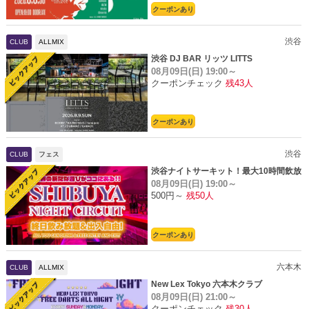
クーポンあり
渋谷
CLUB
ALLMIX
渋谷 DJ BAR リッツ LITTS
08月09日(日)
19:00～
クーポンチェック
残43人
クーポンあり
渋谷
CLUB
フェス
渋谷ナイトサーキット！最大10時間飲放
08月09日(日)
19:00～
題
500円～
残50人
クーポンあり
六本木
CLUB
ALLMIX
New Lex Tokyo 六本木クラブ
08月09日(日)
21:00～
クーポンチェック
残30人