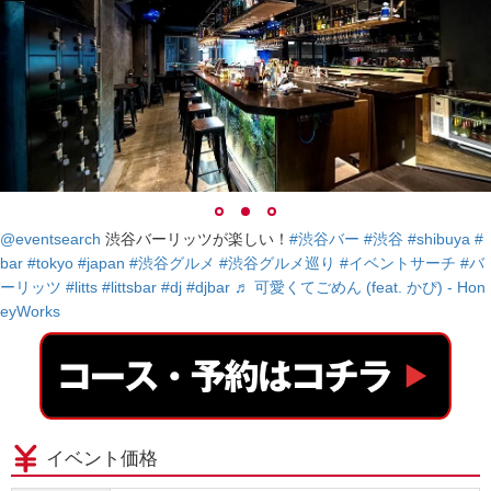
@eventsearch
渋谷バーリッツが楽しい！
#渋谷バー
#渋谷
#shibuya
#
bar
#tokyo
#japan
#渋谷グルメ
#渋谷グルメ巡り
#イベントサーチ
#バ
ーリッツ
#litts
#littsbar
#dj
#djbar
♬ 可愛くてごめん (feat. かぴ) - Hon
eyWorks
イベント価格