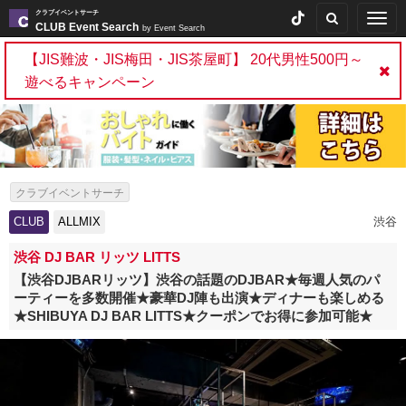
クラブイベントサーチ
Togg
CLUB Event Search
by Event Search
navig
【JIS難波・JIS梅田・JIS茶屋町】 20代男性500円～
遊べるキャンペーン
クラブイベントサーチ
CLUB
ALLMIX
渋谷
渋谷 DJ BAR リッツ LITTS
【渋谷DJBARリッツ】渋谷の話題のDJBAR★毎週人気のパ
ーティーを多数開催★豪華DJ陣も出演★ディナーも楽しめる
★SHIBUYA DJ BAR LITTS★クーポンでお得に参加可能★