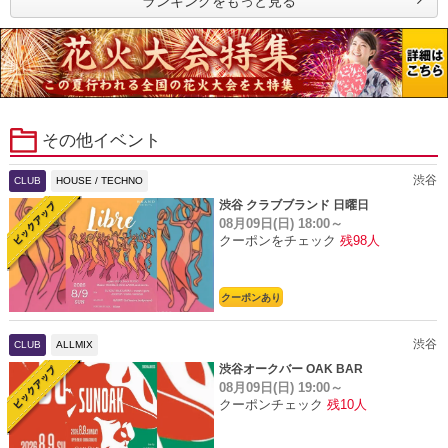
ランキングをもっと見る
その他イベント
渋谷
CLUB
HOUSE / TECHNO
渋谷 クラブブランド 日曜日
08月09日(日)
18:00～
クーポンをチェック
残98人
クーポンあり
渋谷
CLUB
ALLMIX
渋谷オークバー OAK BAR
08月09日(日)
19:00～
クーポンチェック
残10人