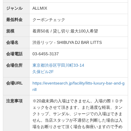
ジャンル
ALLMIX
最低料金
クーポンチェック
規模
着席50名 / 貸し切り:最大100人希望
会場名
渋谷リッツ - SHIBUYA DJ BAR LITTS
会場電話
03-6455-3137
会場住所
東京都渋谷区宇田川町33-14
久保ビル2F
会場URL
https://eventsearch.jp/facility/litts-luxury-bar-and-g
rill
注意事項
※20歳未満の入場はできません。入場の際ＩＤチ
ェックをさせて頂きます。また過度な軽装、タン
クトップ、サンダル、ジャージでの入場はできま
せん。当店スタッフが不適切と判断した場合は入
場をお断りさせて頂く場合も御座いますので予め