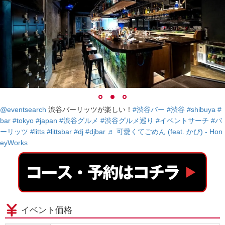
@eventsearch
渋谷バーリッツが楽しい！
#渋谷バー
#渋谷
#shibuya
#
bar
#tokyo
#japan
#渋谷グルメ
#渋谷グルメ巡り
#イベントサーチ
#バ
ーリッツ
#litts
#littsbar
#dj
#djbar
♬ 可愛くてごめん (feat. かぴ) - Hon
eyWorks
イベント価格