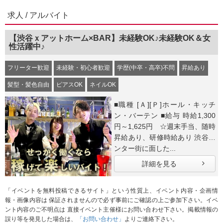
求人 / アルバイト
【渋谷ｘアットホーム×BAR】未経験OK♪未経験OK＆女
性活躍中♪
フリーター歓迎
未経験・初心者歓迎
学歴(中卒・高卒)不問
昇給あり
髪型・髪色自由
ピアスOK
ネイルOK
■職種 [Ａ][Ｐ]ホール・キッチ
ン・バーテン ■給与 時給1,300
円～1,625円 ☆週末手当、随時
昇給あり、研修時給あり 渋谷セ
ンター街に面した...
詳細を見る
「イベントを無料投稿できるサイト」という性質上、イベント内容・企画情
報・画像内容は 保証されませんので必ず事前にご確認の上ご参加下さい。イベ
ント内容のご不明点は 直接イベント主催様にお問い合わせ下さい。掲載情報の
誤り等を発見した場合は、
「お問い合わせ」
よりご連絡下さい。