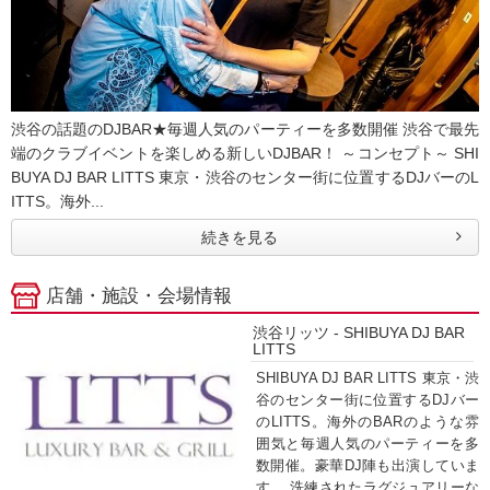
渋谷の話題のDJBAR★毎週人気のパーティーを多数開催 渋谷で最先
端のクラブイベントを楽しめる新しいDJBAR！ ～コンセプト～ SHI
BUYA DJ BAR LITTS 東京・渋谷のセンター街に位置するDJバーのL
ITTS。海外...
続きを見る
店舗・施設・会場情報
渋谷リッツ - SHIBUYA DJ BAR
LITTS
SHIBUYA DJ BAR LITTS 東京・渋
谷のセンター街に位置するDJバー
のLITTS。海外のBARのような雰
囲気と毎週人気のパーティーを多
数開催。豪華DJ陣も出演していま
す。 洗練されたラグジュアリーな