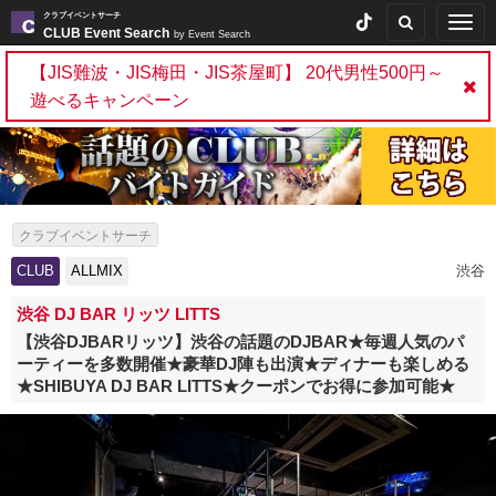
クラブイベントサーチ
Togg
CLUB Event Search
by Event Search
navig
【JIS難波・JIS梅田・JIS茶屋町】 20代男性500円～
遊べるキャンペーン
クラブイベントサーチ
CLUB
ALLMIX
渋谷
渋谷 DJ BAR リッツ LITTS
【渋谷DJBARリッツ】渋谷の話題のDJBAR★毎週人気のパ
ーティーを多数開催★豪華DJ陣も出演★ディナーも楽しめる
★SHIBUYA DJ BAR LITTS★クーポンでお得に参加可能★