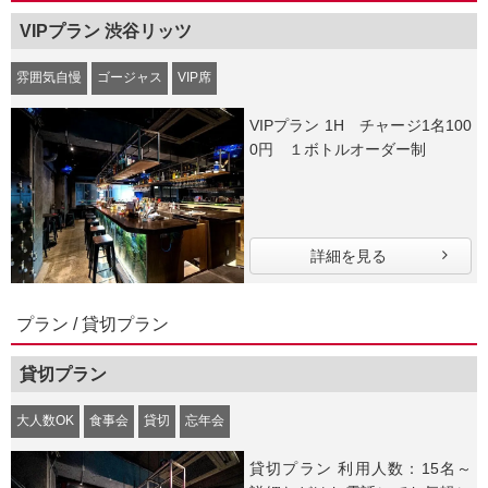
VIPプラン 渋谷リッツ
雰囲気自慢
ゴージャス
VIP席
VIPプラン 1H チャージ1名100
0円 １ボトルオーダー制
詳細を見る
プラン / 貸切プラン
貸切プラン
大人数OK
食事会
貸切
忘年会
貸切プラン 利用人数：15名～