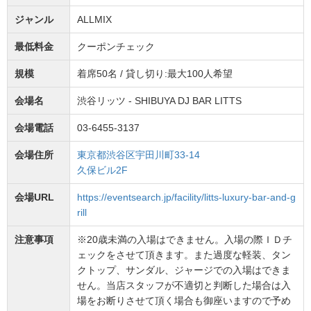
ジャンル
ALLMIX
最低料金
クーポンチェック
規模
着席50名 / 貸し切り:最大100人希望
会場名
渋谷リッツ - SHIBUYA DJ BAR LITTS
会場電話
03-6455-3137
会場住所
東京都渋谷区宇田川町33-14
久保ビル2F
会場URL
https://eventsearch.jp/facility/litts-luxury-bar-and-g
rill
注意事項
※20歳未満の入場はできません。入場の際ＩＤチ
ェックをさせて頂きます。また過度な軽装、タン
クトップ、サンダル、ジャージでの入場はできま
せん。当店スタッフが不適切と判断した場合は入
場をお断りさせて頂く場合も御座いますので予め