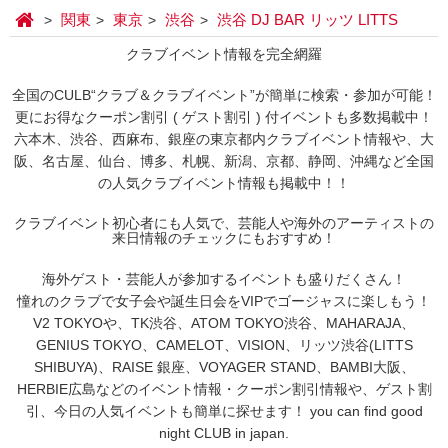
関東
東京
渋谷
渋谷 DJ BAR リッツ LITTS
クラブイベント情報を完全網羅
全国のCULB“クラブ＆クラブイベント”が簡単に検索・参加が可能！
更にお得なクーポン割引 ( ゲスト割引 ) 付イベントも多数掲載中！
六本木、渋谷、西麻布、銀座の東京都内クラブイベント情報や、大
阪、名古屋、仙台、博多、札幌、新潟、京都、静岡、沖縄など全国
の人気クラブイベント情報も掲載中！！
クラブイベント初心者にも人気で、芸能人や海外のアーティストの
来日情報のチェックにもおすすめ！
海外ゲスト・芸能人が参加するイベントも盛りだくさん！
憧れのクラブで女子会や誕生日会をVIPでゴージャスに楽しもう！
V2 TOKYOや、TK渋谷、ATOM TOKYO渋谷、MAHARAJA、
GENIUS TOKYO、CAMELOT、VISION、リッツ渋谷(LITTS
SHIBUYA)、RAISE 銀座、VOYAGER STAND、BAMBI大阪、
HERBIE広島などのイベント情報・クーポン割引情報や、ゲスト割
引、今日の人気イベントも簡単に探せます！ you can find good
night CLUB in japan.