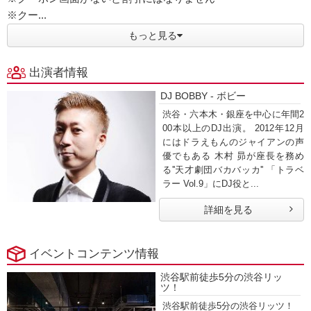
※クー...
もっと見る
出演者情報
DJ BOBBY - ボビー
渋谷・六本木・銀座を中心に年間2
00本以上のDJ出演。 2012年12月
にはドラえもんのジャイアンの声
優でもある 木村 昴が座長を務め
る''天才劇団バカバッカ'' 「トラベ
ラー Vol.9」にDJ役と...
詳細を見る
イベントコンテンツ情報
渋谷駅前徒歩5分の渋谷リッ
ツ！
渋谷駅前徒歩5分の渋谷リッツ！