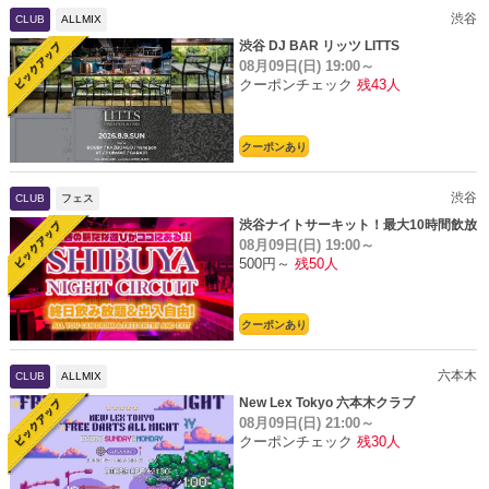
渋谷
CLUB
ALLMIX
渋谷 DJ BAR リッツ LITTS
08月09日(日)
19:00～
クーポンチェック
残43人
クーポンあり
渋谷
CLUB
フェス
渋谷ナイトサーキット！最大10時間飲放
08月09日(日)
19:00～
題
500円～
残50人
クーポンあり
六本木
CLUB
ALLMIX
New Lex Tokyo 六本木クラブ
08月09日(日)
21:00～
クーポンチェック
残30人