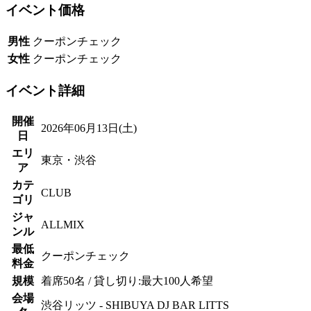
イベント価格
男性
クーポンチェック
女性
クーポンチェック
イベント詳細
開催
2026年06月13日(土)
日
エリ
東京・渋谷
ア
カテ
CLUB
ゴリ
ジャ
ALLMIX
ンル
最低
クーポンチェック
料金
規模
着席50名 / 貸し切り:最大100人希望
会場
渋谷リッツ - SHIBUYA DJ BAR LITTS