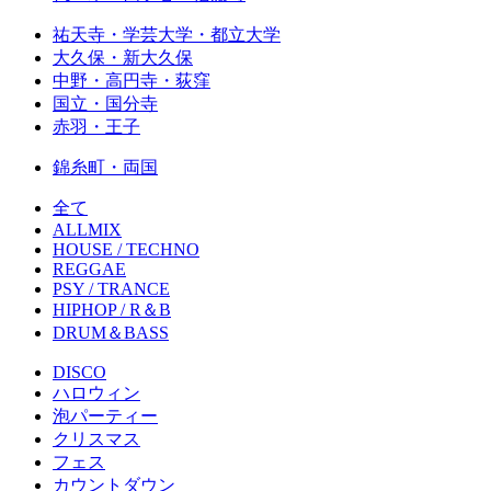
祐天寺・学芸大学・都立大学
大久保・新大久保
中野・高円寺・荻窪
国立・国分寺
赤羽・王子
錦糸町・両国
全て
ALLMIX
HOUSE / TECHNO
REGGAE
PSY / TRANCE
HIPHOP / R＆B
DRUM＆BASS
DISCO
ハロウィン
泡パーティー
クリスマス
フェス
カウントダウン