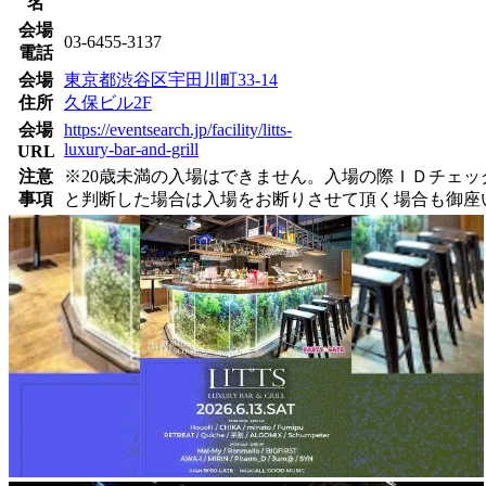
名
会場
03-6455-3137
電話
会場
東京都渋谷区宇田川町33-14
住所
久保ビル2F
会場
https://eventsearch.jp/facility/litts-
luxury-bar-and-grill
URL
注意
※20歳未満の入場はできません。入場の際ＩＤチェ
事項
と判断した場合は入場をお断りさせて頂く場合も御座