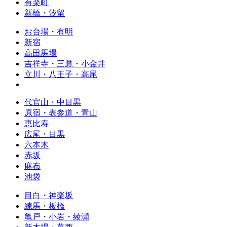
有楽町
新橋・汐留
お台場・有明
新宿
高田馬場
吉祥寺・三鷹・小金井
立川・八王子・高尾
代官山・中目黒
原宿・表参道・青山
恵比寿
広尾・目黒
六本木
赤坂
麻布
池袋
目白・神楽坂
練馬・板橋
亀戸・小岩・綾瀬