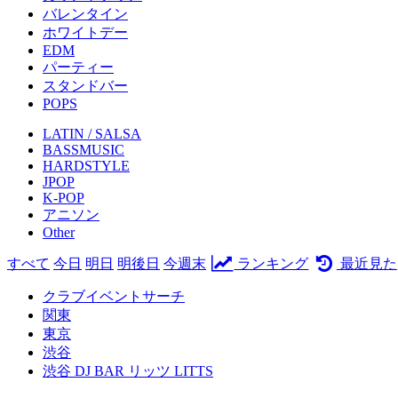
バレンタイン
ホワイトデー
EDM
パーティー
スタンドバー
POPS
LATIN / SALSA
BASSMUSIC
HARDSTYLE
JPOP
K-POP
アニソン
Other
すべて
今日
明日
明後日
今週末
ランキング
最近見た
クラブイベントサーチ
関東
東京
渋谷
渋谷 DJ BAR リッツ LITTS