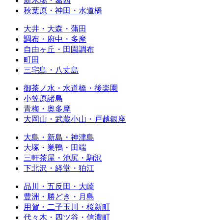
新木場・葛西
秋葉原・神田・水道橋
大井・大森・蒲田
調布・府中・多摩
自由ヶ丘・田園調布
町田
三宅島・八丈島
御茶ノ水・水道橋・後楽園
小笠原諸島
青梅・奥多摩
大岡山・武蔵小山・戸越銀座
大島・新島・神津島
大塚・巣鴨・田端
三軒茶屋・池尻・駒沢
下北沢・経堂・狛江
品川・五反田・大崎
豊洲・勝どき・月島
用賀・二子玉川・桜新町
代々木・四ツ谷・信濃町