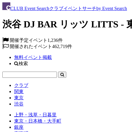
CLUB
Event Search
クラブイベントサーチ
by Event Search
渋谷 DJ BAR リッツ LITTS -
開催予定イベント
1,236件
開催されたイベント
462,719件
無料イベント掲載
検索
クラブ
関東
東京
渋谷
上野・浅草・日暮里
東京・日本橋・大手町
銀座