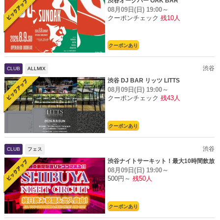
渋谷オークバー OAK BAR
08月09日(日)
19:00～
クーポンチェック
残10人
クーポンあり
渋谷
CLUB
ALLMIX
渋谷 DJ BAR リッツ LITTS
08月09日(日)
19:00～
クーポンチェック
残43人
クーポンあり
渋谷
CLUB
フェス
渋谷ナイトサーキット！最大10時間飲放
08月09日(日)
19:00～
題
500円～
残50人
クーポンあり