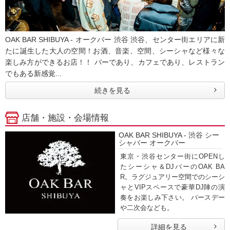
OAK BAR SHIBUYA - オークバー 渋谷 渋谷、センター街エリアに新
たに誕生した大人の空間！お酒、音楽、空間、シーシャなど様々な
楽しみ方ができるお店！！ バーであり、カフェであり、レストラン
でもある新感覚...
続きを見る
店舗・施設・会場情報
OAK BAR SHIBUYA - 渋谷 シー
シャバー オークバー
東京・渋谷センター街にOPENし
たシーシャ＆DJバーのOAK BA
R。ラグジュアリー空間でのシーシ
ャとVIPスペースで豪華DJ陣の演
奏をお楽しみ下さい。 バースデー
や二次会なども。
詳細を見る