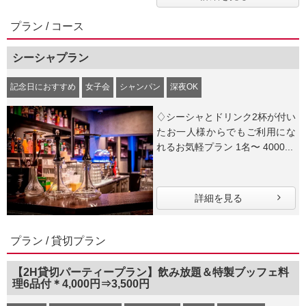
プラン / コース
シーシャプラン
記念日におすすめ
女子会
シャンパン
深夜OK
♢シーシャとドリンク2杯が付い
たお一人様からでもご利用にな
れるお気軽プラン 1名〜 4000...
詳細を見る
プラン / 貸切プラン
【2H貸切パーティープラン】飲み放題＆特製ブッフェ料
理6品付＊4,000円⇒3,500円