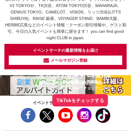
V2 TOKYOや、TK渋谷、ATOM TOKYO渋谷、MAHARAJA、
GENIUS TOKYO、CAMELOT、VISION、リッツ渋谷(LITTS
SHIBUYA)、RAISE 銀座、VOYAGER STAND、BAMBI大阪、
HERBIE広島などのイベント情報・クーポン割引情報や、ゲスト割
引、今日の人気イベントも簡単に探せます！ you can find good
night CLUB in japan.
イベントサーチの最新情報をお届け
メールマガジン登録
イベントサーチ - TikTok
人気のお店を動画で配信中！
気になる今話題の人気情報も
最新のイベント情報やお得なクーポン
まとめてTikTokでチェックしよう！
TikTokをチェックする
イベントサーチをフォローしよう！