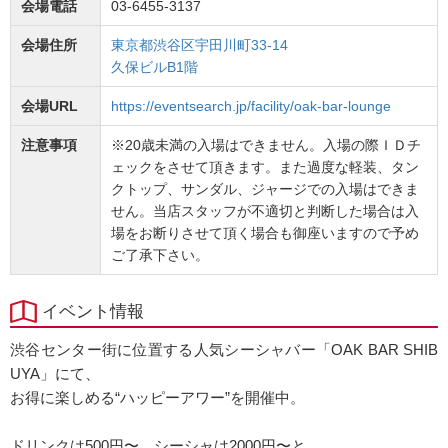
会場電話
03-6455-3137
会場住所
東京都渋谷区宇田川町33-14
久保ビルB1階
会場URL
https://eventsearch.jp/facility/oak-bar-lounge
注意事項
※20歳未満の入場はできません。入場の際ＩＤチ
ェックをさせて頂きます。また過度な軽装、タン
クトップ、サンダル、ジャージでの入場はできま
せん。当店スタッフが不適切と判断した場合は入
場をお断りさせて頂く場合も御座いますので予め
ご了承下さい。
イベント情報
渋谷センター街に位置する人気シーシャバー「OAK BAR SHIB
UYA」にて、
お得に楽しめる“ハッピーアワー”を開催中。
ドリンクは500円〜、シーシャは2000円〜と、