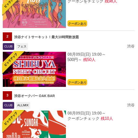
クーポンをチェック
残98人
クーポンあり
2
渋谷ナイトサーキット！最大10時間飲放題
渋谷
CLUB
フェス
08月09日(日)
19:00～
500円～
残50人
クーポンあり
3
渋谷オークバー OAK BAR
渋谷
CLUB
ALLMIX
08月09日(日)
19:00～
クーポンチェック
残10人