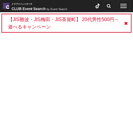
クラブイベントサーチ
Togg
CLUB Event Search
by Event Search
navig
【JIS難波・JIS梅田・JIS茶屋町】 20代男性500円～
遊べるキャンペーン