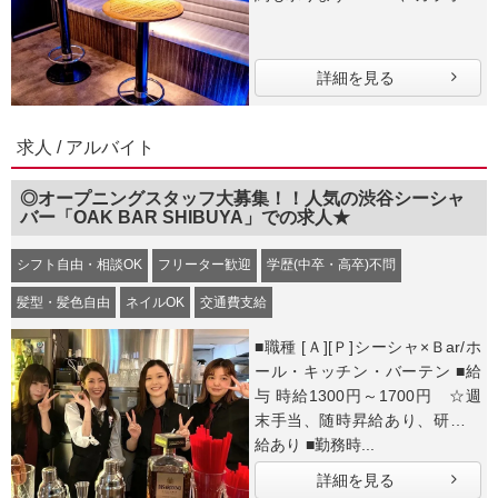
詳細を見る
求人 / アルバイト
◎オープニングスタッフ大募集！！人気の渋谷シーシャ
バー「OAK BAR SHIBUYA」での求人★
シフト自由・相談OK
フリーター歓迎
学歴(中卒・高卒)不問
髪型・髪色自由
ネイルOK
交通費支給
■職種 [Ａ][Ｐ]シーシャ×Ｂar/ホ
ール・キッチン・バーテン ■給
与 時給1300円～1700円 ☆週
末手当、随時昇給あり、研修時
給あり ■勤務時...
詳細を見る