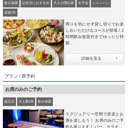
飲み放題
記念日におすすめ
大人の隠れ家
女子会
シャンパン
深夜OK
周りを気にせず貸し切りでお楽
しみいただけるコースが登場！2
時間飲み放題付きでゆったり特
製...
詳細を見る
プラン / 席予約
お席のみのご予約
誕生日
大人数OK
飲み放題
ラグジュアリー空間で音楽とお
酒を楽しもう！ お席のみのご予
約も承ります！ バー、カラオ...