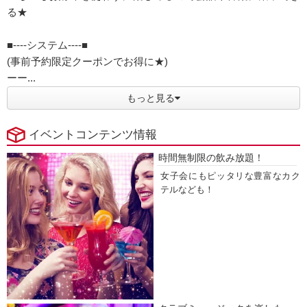
る★
■----システム----■
(事前予約限定クーポンでお得に★)
ーー...
もっと見る
イベントコンテンツ情報
時間無制限の飲み放題！
女子会にもピッタリな豊富なカク
テルなども！