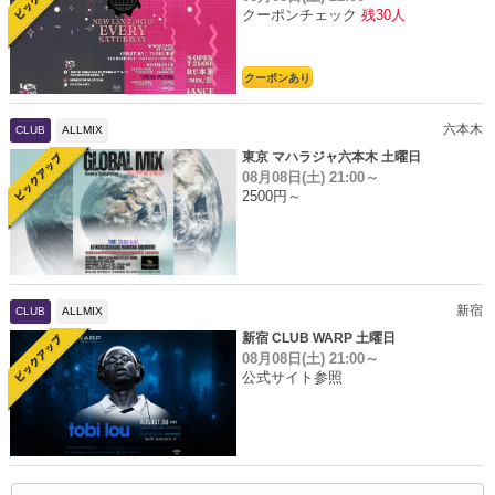
クーポンチェック
残30人
クーポンあり
六本木
CLUB
ALLMIX
東京 マハラジャ六本木 土曜日
08月08日(土)
21:00～
2500円～
新宿
CLUB
ALLMIX
新宿 CLUB WARP 土曜日
08月08日(土)
21:00～
公式サイト参照