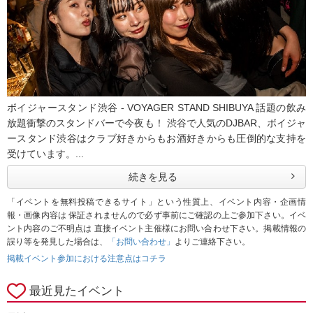
ボイジャースタンド渋谷 - VOYAGER STAND SHIBUYA 話題の飲み
放題衝撃のスタンドバーで今夜も！ 渋谷で人気のDJBAR、ボイジャ
ースタンド渋谷はクラブ好きからもお酒好きからも圧倒的な支持を
受けています。...
続きを見る
「イベントを無料投稿できるサイト」という性質上、イベント内容・企画情
報・画像内容は 保証されませんので必ず事前にご確認の上ご参加下さい。イベ
ント内容のご不明点は 直接イベント主催様にお問い合わせ下さい。掲載情報の
誤り等を発見した場合は、
「お問い合わせ」
よりご連絡下さい。
掲載イベント参加における注意点はコチラ
最近見たイベント