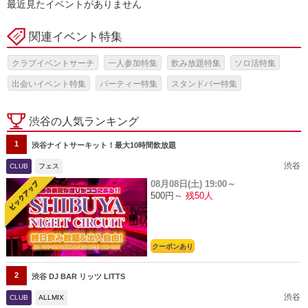
最近見たイベントがありません
関連イベント特集
クラブイベントサーチ
一人参加特集
飲み放題特集
ソロ活特集
出会いイベント特集
パーティー特集
スタンドバー特集
渋谷の人気ランキング
1
渋谷ナイトサーキット！最大10時間飲放題
渋谷
CLUB
フェス
08月08日(土)
19:00～
500円～
残50人
クーポンあり
2
渋谷 DJ BAR リッツ LITTS
渋谷
CLUB
ALLMIX