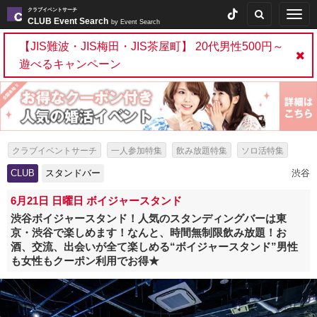
クラブイベントサーチ
Togg
CLUB Event Search
by Event Search
navig
【JIS難波・JIS梅田・JIS茶屋町】 20代男性500円～
遊べるキャンペーン
クラブイベントサーチ
一人参加特集
飲み放題特集
ソロ活特集
出会いイベント特集
パーティー特集
スタンドバー特集
CLUB
スタンドバー
渋谷
6月21日 日曜日 ボイジャースタンド
渋谷ボイジャースタンド！人気のスタンディングバーは東
京・渋谷で楽しめます！なんと、時間無制限飲み放題！お
酒、交流、出会いが全て楽しめる“ボイジャースタンド”男性
も女性もクーポン利用でお得★