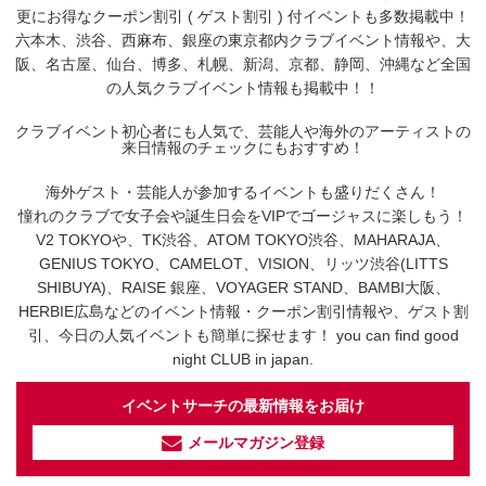
更にお得なクーポン割引 ( ゲスト割引 ) 付イベントも多数掲載中！
六本木、渋谷、西麻布、銀座の東京都内クラブイベント情報や、大
阪、名古屋、仙台、博多、札幌、新潟、京都、静岡、沖縄など全国
の人気クラブイベント情報も掲載中！！
クラブイベント初心者にも人気で、芸能人や海外のアーティストの
来日情報のチェックにもおすすめ！
海外ゲスト・芸能人が参加するイベントも盛りだくさん！
憧れのクラブで女子会や誕生日会をVIPでゴージャスに楽しもう！
V2 TOKYOや、TK渋谷、ATOM TOKYO渋谷、MAHARAJA、
GENIUS TOKYO、CAMELOT、VISION、リッツ渋谷(LITTS
SHIBUYA)、RAISE 銀座、VOYAGER STAND、BAMBI大阪、
HERBIE広島などのイベント情報・クーポン割引情報や、ゲスト割
引、今日の人気イベントも簡単に探せます！ you can find good
night CLUB in japan.
イベントサーチの最新情報をお届け
メールマガジン登録