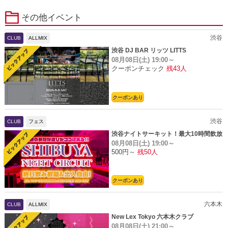
その他イベント
渋谷
CLUB
ALLMIX
渋谷 DJ BAR リッツ LITTS
08月08日(土)
19:00～
クーポンチェック
残43人
クーポンあり
渋谷
CLUB
フェス
渋谷ナイトサーキット！最大10時間飲放
08月08日(土)
19:00～
題
500円～
残50人
クーポンあり
六本木
CLUB
ALLMIX
New Lex Tokyo 六本木クラブ
08月08日(土)
21:00～