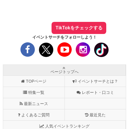
イベントサーチ - TikTok
人気のお店を動画で配信中！
気になる今話題の人気情報も
最新のイベント情報やお得なクーポン
まとめてTikTokでチェックしよう！
TikTokをチェックする
イベントサーチをフォローしよう！
ページトップへ
TOPページ
イベントサーチとは？
特集一覧
レポート・口コミ
最新ニュース
よくあるご質問
最近見た
人気イベントランキング