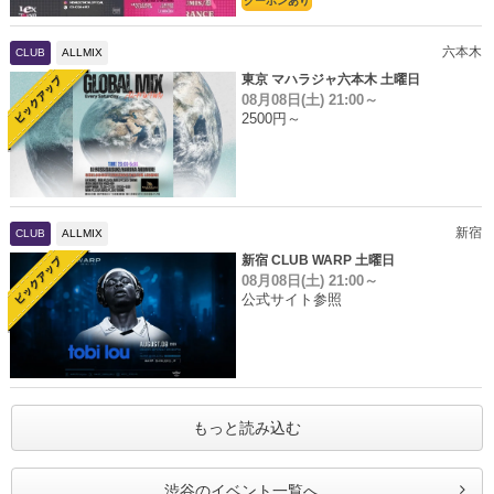
クーポンあり
六本木
CLUB
ALLMIX
東京 マハラジャ六本木 土曜日
08月08日(土)
21:00～
2500円～
新宿
CLUB
ALLMIX
新宿 CLUB WARP 土曜日
08月08日(土)
21:00～
公式サイト参照
もっと読み込む
渋谷のイベント一覧へ