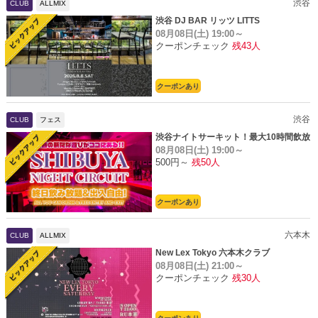
渋谷
CLUB
ALLMIX
渋谷 DJ BAR リッツ LITTS
08月08日(土)
19:00～
クーポンチェック
残43人
クーポンあり
渋谷
CLUB
フェス
渋谷ナイトサーキット！最大10時間飲放
08月08日(土)
19:00～
題
500円～
残50人
クーポンあり
六本木
CLUB
ALLMIX
New Lex Tokyo 六本木クラブ
08月08日(土)
21:00～
クーポンチェック
残30人