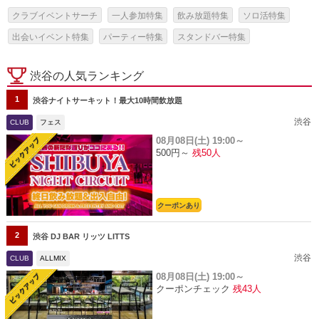
クラブイベントサーチ
一人参加特集
飲み放題特集
ソロ活特集
出会いイベント特集
パーティー特集
スタンドバー特集
渋谷の人気ランキング
1
渋谷ナイトサーキット！最大10時間飲放題
渋谷
CLUB
フェス
08月08日(土)
19:00～
500円～
残50人
クーポンあり
2
渋谷 DJ BAR リッツ LITTS
渋谷
CLUB
ALLMIX
08月08日(土)
19:00～
クーポンチェック
残43人