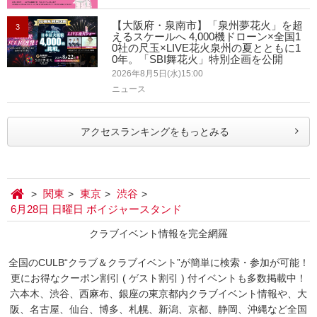
【大阪府・泉南市】「泉州夢花火」を超
3
えるスケールへ 4,000機ドローン×全国1
0社の尺玉×LIVE花火泉州の夏とともに1
0年。「SBI舞花火」特別企画を公開
2026年8月5日(水)15:00
ニュース
アクセスランキングをもっとみる
関東
東京
渋谷
6月28日 日曜日 ボイジャースタンド
クラブイベント情報を完全網羅
全国のCULB“クラブ＆クラブイベント”が簡単に検索・参加が可能！
更にお得なクーポン割引 ( ゲスト割引 ) 付イベントも多数掲載中！
六本木、渋谷、西麻布、銀座の東京都内クラブイベント情報や、大
阪、名古屋、仙台、博多、札幌、新潟、京都、静岡、沖縄など全国