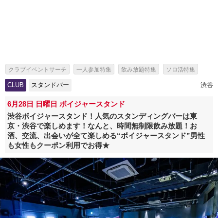
クラブイベントサーチ
一人参加特集
飲み放題特集
ソロ活特集
出会いイベント特集
パーティー特集
スタンドバー特集
CLUB
スタンドバー
渋谷
6月28日 日曜日 ボイジャースタンド
渋谷ボイジャースタンド！人気のスタンディングバーは東
京・渋谷で楽しめます！なんと、時間無制限飲み放題！お
酒、交流、出会いが全て楽しめる“ボイジャースタンド”男性
も女性もクーポン利用でお得★