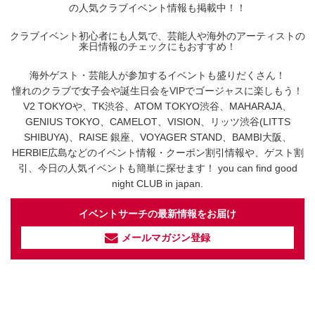
の人気クラブイベント情報も掲載中！！
クラブイベント初心者にも人気で、芸能人や海外のアーティストの
来日情報のチェックにもおすすめ！
海外ゲスト・芸能人が参加するイベントも盛りだくさん！
憧れのクラブで女子会や誕生日会をVIPでゴージャスに楽しもう！
V2 TOKYOや、TK渋谷、ATOM TOKYO渋谷、MAHARAJA、
GENIUS TOKYO、CAMELOT、VISION、リッツ渋谷(LITTS
SHIBUYA)、RAISE 銀座、VOYAGER STAND、BAMBI大阪、
HERBIE広島などのイベント情報・クーポン割引情報や、ゲスト割
引、今日の人気イベントも簡単に探せます！ you can find good
night CLUB in japan.
イベントサーチの最新情報をお届け
メールマガジン登録
イベントサーチ - TikTok
人気のお店を動画で配信中！
気になる今話題の人気情報も
最新のイベント情報やお得なクーポン
まとめてTikTokでチェックしよう！