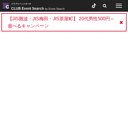
クラブイベントサーチ
Togg
CLUB Event Search
by Event Search
navig
【JIS難波・JIS梅田・JIS茶屋町】 20代男性500円～
遊べるキャンペーン