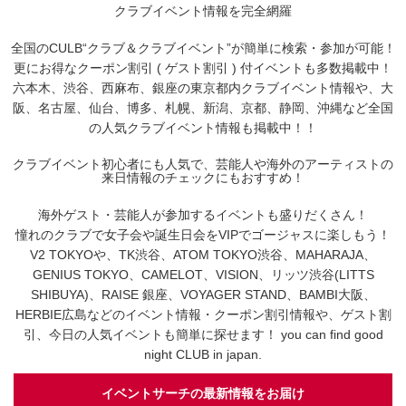
クラブイベント情報を完全網羅
全国のCULB“クラブ＆クラブイベント”が簡単に検索・参加が可能！
更にお得なクーポン割引 ( ゲスト割引 ) 付イベントも多数掲載中！
六本木、渋谷、西麻布、銀座の東京都内クラブイベント情報や、大
阪、名古屋、仙台、博多、札幌、新潟、京都、静岡、沖縄など全国
の人気クラブイベント情報も掲載中！！
クラブイベント初心者にも人気で、芸能人や海外のアーティストの
来日情報のチェックにもおすすめ！
海外ゲスト・芸能人が参加するイベントも盛りだくさん！
憧れのクラブで女子会や誕生日会をVIPでゴージャスに楽しもう！
V2 TOKYOや、TK渋谷、ATOM TOKYO渋谷、MAHARAJA、
GENIUS TOKYO、CAMELOT、VISION、リッツ渋谷(LITTS
SHIBUYA)、RAISE 銀座、VOYAGER STAND、BAMBI大阪、
HERBIE広島などのイベント情報・クーポン割引情報や、ゲスト割
引、今日の人気イベントも簡単に探せます！ you can find good
night CLUB in japan.
イベントサーチの最新情報をお届け