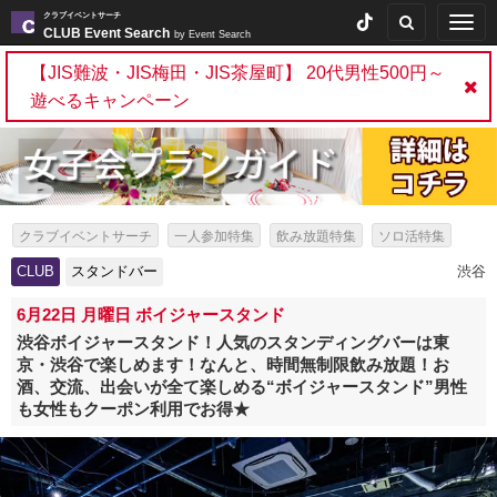
クラブイベントサーチ
Togg
CLUB Event Search
by Event Search
navig
【JIS難波・JIS梅田・JIS茶屋町】 20代男性500円～
遊べるキャンペーン
クラブイベントサーチ
一人参加特集
飲み放題特集
ソロ活特集
出会いイベント特集
パーティー特集
スタンドバー特集
CLUB
スタンドバー
渋谷
6月22日 月曜日 ボイジャースタンド
渋谷ボイジャースタンド！人気のスタンディングバーは東
京・渋谷で楽しめます！なんと、時間無制限飲み放題！お
酒、交流、出会いが全て楽しめる“ボイジャースタンド”男性
も女性もクーポン利用でお得★