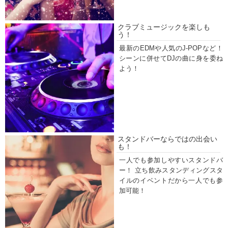
クラブミュージックを楽しも
う！
最新のEDMや人気のJ-POPなど！
シーンに併せてDJの曲に身を委ね
よう！
スタンドバーならではの出会い
も！
一人でも参加しやすいスタンドバ
ー！ 立ち飲みスタンディングスタ
イルのイベントだから一人でも参
加可能！