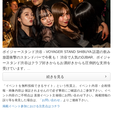
ボイジャースタンド渋谷 - VOYAGER STAND SHIBUYA 話題の飲み
放題衝撃のスタンドバーで今夜も！ 渋谷で人気のDJBAR、ボイジャ
ースタンド渋谷はクラブ好きからもお酒好きからも圧倒的な支持を
受けています。...
続きを見る
「イベントを無料投稿できるサイト」という性質上、イベント内容・企画情
報・画像内容は 保証されませんので必ず事前にご確認の上ご参加下さい。イベ
ント内容のご不明点は 直接イベント主催様にお問い合わせ下さい。掲載情報の
誤り等を発見した場合は、
「お問い合わせ」
よりご連絡下さい。
掲載イベント参加における注意点はコチラ