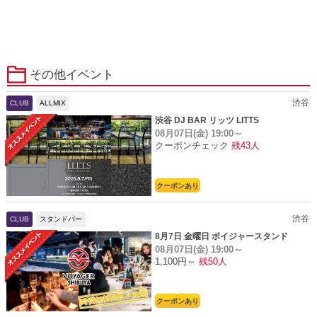
その他イベント
渋谷
CLUB
ALLMIX
渋谷 DJ BAR リッツ LITTS
08月07日(金)
19:00～
クーポンチェック
残43人
クーポンあり
渋谷
CLUB
スタンドバー
8月7日 金曜日 ボイジャースタンド
08月07日(金)
19:00～
1,100円～
残50人
クーポンあり