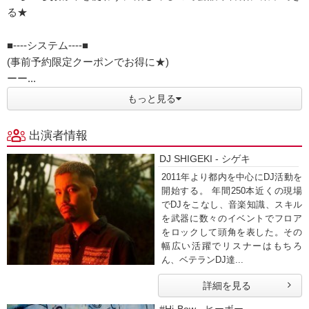
る★
■----システム----■
(事前予約限定クーポンでお得に★)
ーー...
もっと見る
出演者情報
DJ SHIGEKI - シゲキ
2011年より都内を中心にDJ活動を
開始する。 年間250本近くの現場
でDJをこなし、音楽知識、スキル
を武器に数々のイベントでフロア
をロックして頭角を表した。その
幅広い活躍でリスナーはもちろ
ん、ベテランDJ達...
詳細を見る