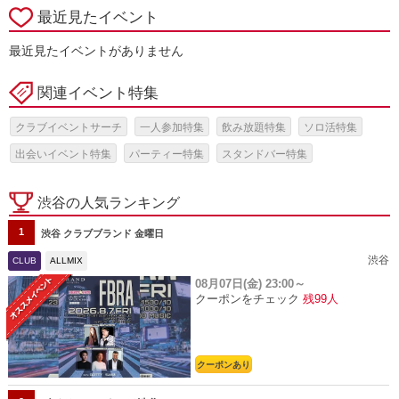
最近見たイベント
最近見たイベントがありません
関連イベント特集
クラブイベントサーチ
一人参加特集
飲み放題特集
ソロ活特集
出会いイベント特集
パーティー特集
スタンドバー特集
渋谷の人気ランキング
1
渋谷 クラブブランド 金曜日
渋谷
CLUB
ALLMIX
08月07日(金)
23:00～
クーポンをチェック
残99人
クーポンあり