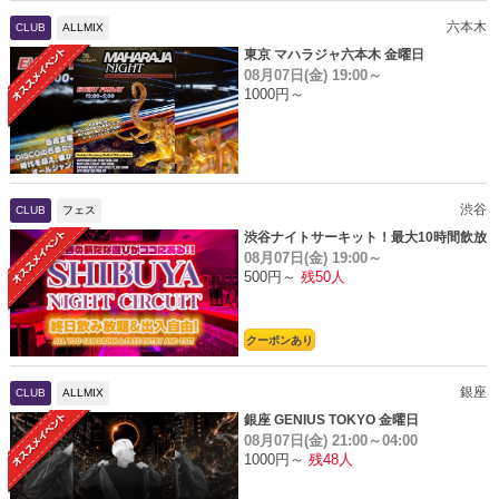
六本木
CLUB
ALLMIX
東京 マハラジャ六本木 金曜日
08月07日(金)
19:00～
1000円～
渋谷
CLUB
フェス
渋谷ナイトサーキット！最大10時間飲放
08月07日(金)
19:00～
題
500円～
残50人
クーポンあり
銀座
CLUB
ALLMIX
銀座 GENIUS TOKYO 金曜日
08月07日(金)
21:00～04:00
1000円～
残48人