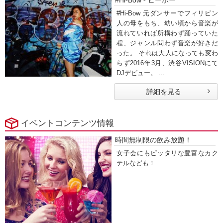
#Hi-Bow - ヒーボー
#Hi-Bow 元ダンサーでフィリピン
人の母をもち、幼い頃から音楽が
流れていれば所構わず踊っていた
程、ジャンル問わず音楽が好きだ
った。 それは大人になっても変わ
らず2016年3月、渋谷VISIONにて
DJデビュー。 ...
詳細を見る
イベントコンテンツ情報
時間無制限の飲み放題！
女子会にもピッタリな豊富なカク
テルなども！