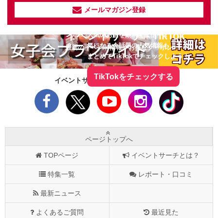
メールマガジン登録
イベントサーチ - TikTok
人気のお店を動画で配信中！
気になる今話題の人気情報も
最新のイベント情報やお得なクーポン
まとめてTikTokでチェックしよう！
TikTokをチェックする
イベントサーチをフォローしよう！
ページトップへ
TOPページ
イベントサーチとは？
特集一覧
レポート・口コミ
最新ニュース
よくあるご質問
最近見た