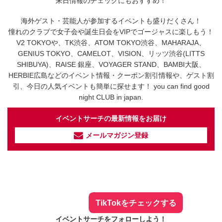
来日情報のチェックにもおすすめ！
海外ゲスト・芸能人が参加するイベントも盛りだくさん！
憧れのクラブで女子会や誕生日会をVIPでゴージャスに楽しもう！
V2 TOKYOや、TK渋谷、ATOM TOKYO渋谷、MAHARAJA、
GENIUS TOKYO、CAMELOT、VISION、リッツ渋谷(LITTS
SHIBUYA)、RAISE 銀座、VOYAGER STAND、BAMBI大阪、
HERBIE広島などのイベント情報・クーポン割引情報や、ゲスト割
引、今日の人気イベントも簡単に探せます！ you can find good
night CLUB in japan.
イベントサーチの最新情報をお届け
メールマガジン登録
イベントサーチ - TikTok
人気のお店を動画で配信中！
気になる今話題の人気情報も
最新のイベント情報やお得なクーポン
まとめてTikTokでチェックしよう！
TikTokをチェックする
イベントサーチをフォローしよう！