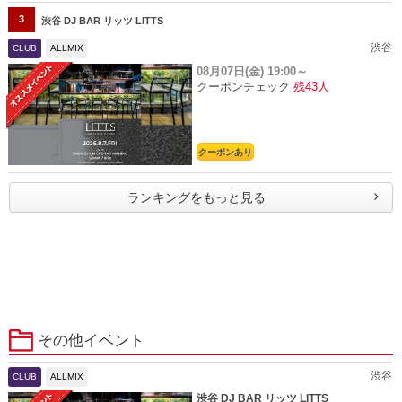
3
渋谷 DJ BAR リッツ LITTS
渋谷
CLUB
ALLMIX
08月07日(金)
19:00～
クーポンチェック
残43人
クーポンあり
ランキングをもっと見る
その他イベント
渋谷
CLUB
ALLMIX
渋谷 DJ BAR リッツ LITTS