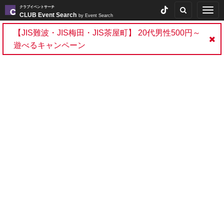
クラブイベントサーチ
Togg
CLUB Event Search
by Event Search
navig
【JIS難波・JIS梅田・JIS茶屋町】 20代男性500円～
遊べるキャンペーン