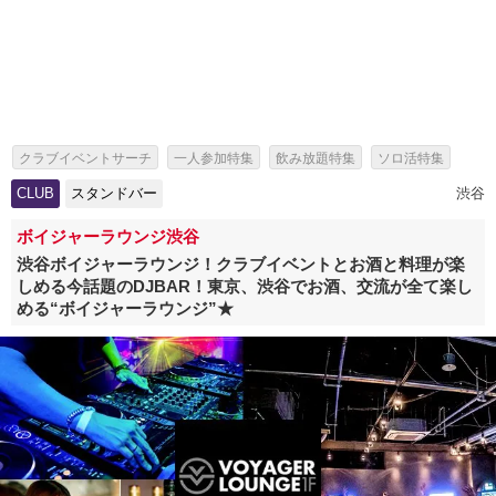
クラブイベントサーチ
一人参加特集
飲み放題特集
ソロ活特集
女性無料特集
出会いイベント特集
パーティー特集
CLUB
スタンドバー
渋谷
スタンドバー特集
ボイジャーラウンジ渋谷
渋谷ボイジャーラウンジ！クラブイベントとお酒と料理が楽
しめる今話題のDJBAR！東京、渋谷でお酒、交流が全て楽し
める“ボイジャーラウンジ”★