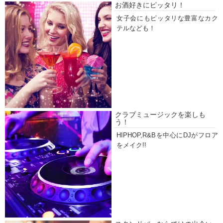
お酒好きにピッタリ！
女子会にもピッタリな豊富なカク
テルなども！
クラブミュージックを楽しも
う！
HIPHOP,R&Bを中心にDJがフロア
をメイク!!