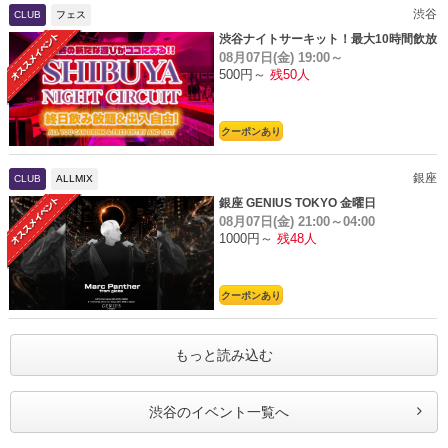
渋谷
CLUB
フェス
渋谷ナイトサーキット！最大10時間飲放
08月07日(金)
19:00～
題
500円～
残50人
クーポンあり
銀座
CLUB
ALLMIX
銀座 GENIUS TOKYO 金曜日
08月07日(金)
21:00～04:00
1000円～
残48人
クーポンあり
もっと読み込む
渋谷のイベント一覧へ