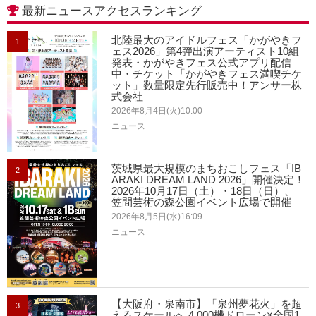
最新ニュースアクセスランキング
北陸最大のアイドルフェス「かがやきフ
1
ェス2026」第4弾出演アーティスト10組
発表・かがやきフェス公式アプリ配信
中・チケット「かがやきフェス満喫チケ
ット」数量限定先行販売中！アンサー株
式会社
2026年8月4日(火)10:00
ニュース
茨城県最大規模のまちおこしフェス「IB
2
ARAKI DREAM LAND 2026」開催決定！
2026年10月17日（土）・18日（日）、
笠間芸術の森公園イベント広場で開催
2026年8月5日(水)16:09
ニュース
【大阪府・泉南市】「泉州夢花火」を超
3
えるスケールへ 4,000機ドローン×全国1