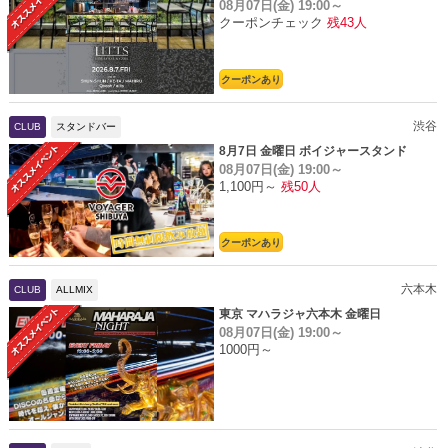
08月07日(金)
19:00～
クーポンチェック
残43人
クーポンあり
渋谷
CLUB
スタンドバー
8月7日 金曜日 ボイジャースタンド
08月07日(金)
19:00～
1,100円～
残50人
クーポンあり
六本木
CLUB
ALLMIX
東京 マハラジャ六本木 金曜日
08月07日(金)
19:00～
1000円～