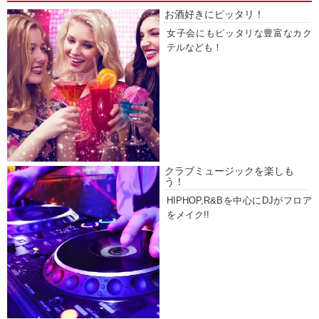
お酒好きにピッタリ！
女子会にもピッタリな豊富なカク
テルなども！
クラブミュージックを楽しも
う！
HIPHOP,R&Bを中心にDJがフロア
をメイク!!