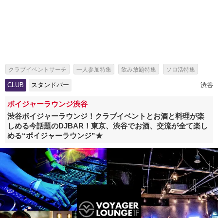
クラブイベントサーチ
一人参加特集
飲み放題特集
ソロ活特集
女性無料特集
出会いイベント特集
パーティー特集
CLUB
スタンドバー
渋谷
スタンドバー特集
ボイジャーラウンジ渋谷
渋谷ボイジャーラウンジ！クラブイベントとお酒と料理が楽
しめる今話題のDJBAR！東京、渋谷でお酒、交流が全て楽し
める“ボイジャーラウンジ”★