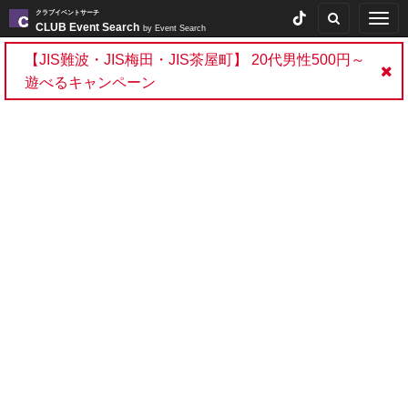
クラブイベントサーチ
Togg
CLUB Event Search
by Event Search
navig
【JIS難波・JIS梅田・JIS茶屋町】 20代男性500円～
遊べるキャンペーン