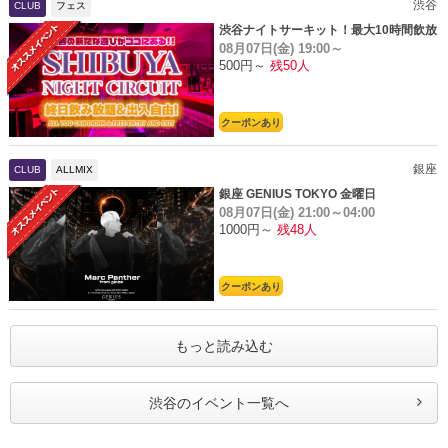
渋谷
CLUB
フェス
渋谷ナイトサーキット！最大10時間飲放
08月07日(金)
19:00～
題
500円～
残50人
クーポンあり
銀座
CLUB
ALLMIX
銀座 GENIUS TOKYO 金曜日
08月07日(金)
21:00～04:00
1000円～
残48人
クーポンあり
もっと読み込む
渋谷のイベント一覧へ