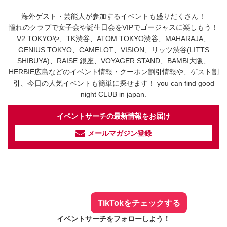
海外ゲスト・芸能人が参加するイベントも盛りだくさん！
憧れのクラブで女子会や誕生日会をVIPでゴージャスに楽しもう！
V2 TOKYOや、TK渋谷、ATOM TOKYO渋谷、MAHARAJA、
GENIUS TOKYO、CAMELOT、VISION、リッツ渋谷(LITTS
SHIBUYA)、RAISE 銀座、VOYAGER STAND、BAMBI大阪、
HERBIE広島などのイベント情報・クーポン割引情報や、ゲスト割
引、今日の人気イベントも簡単に探せます！ you can find good
night CLUB in japan.
イベントサーチの最新情報をお届け
メールマガジン登録
イベントサーチ - TikTok
人気のお店を動画で配信中！
気になる今話題の人気情報も
最新のイベント情報やお得なクーポン
まとめてTikTokでチェックしよう！
TikTokをチェックする
イベントサーチをフォローしよう！