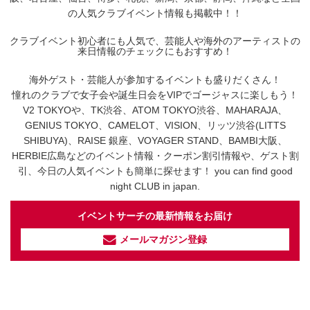
の人気クラブイベント情報も掲載中！！
クラブイベント初心者にも人気で、芸能人や海外のアーティストの
来日情報のチェックにもおすすめ！
海外ゲスト・芸能人が参加するイベントも盛りだくさん！
憧れのクラブで女子会や誕生日会をVIPでゴージャスに楽しもう！
V2 TOKYOや、TK渋谷、ATOM TOKYO渋谷、MAHARAJA、
GENIUS TOKYO、CAMELOT、VISION、リッツ渋谷(LITTS
SHIBUYA)、RAISE 銀座、VOYAGER STAND、BAMBI大阪、
HERBIE広島などのイベント情報・クーポン割引情報や、ゲスト割
引、今日の人気イベントも簡単に探せます！ you can find good
night CLUB in japan.
イベントサーチの最新情報をお届け
メールマガジン登録
イベントサーチ - TikTok
人気のお店を動画で配信中！
気になる今話題の人気情報も
最新のイベント情報やお得なクーポン
まとめてTikTokでチェックしよう！