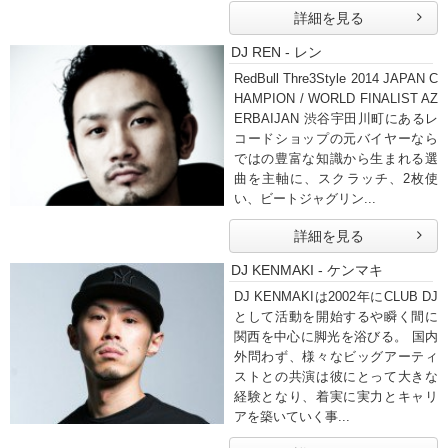
詳細を見る
DJ REN - レン
RedBull Thre3Style 2014 JAPAN C
HAMPION / WORLD FINALIST AZ
ERBAIJAN 渋谷宇田川町にあるレ
コードショップの元バイヤーなら
ではの豊富な知識から生まれる選
曲を主軸に、スクラッチ、2枚使
い、ビートジャグリン...
詳細を見る
DJ KENMAKI - ケンマキ
DJ KENMAKIは2002年にCLUB DJ
として活動を開始するや瞬く間に
関西を中心に脚光を浴びる。 国内
外問わず、様々なビッグアーティ
ストとの共演は彼にとって大きな
経験となり、着実に実力とキャリ
アを築いていく事...