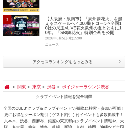
【大阪府・泉南市】「泉州夢花火」を超
3
えるスケールへ 4,000機ドローン×全国1
0社の尺玉×LIVE花火泉州の夏とともに1
0年。「SBI舞花火」特別企画を公開
2026年8月5日(水)15:00
ニュース
アクセスランキングをもっとみる
関東
東京
渋谷
ボイジャーラウンジ渋谷
クラブイベント情報を完全網羅
全国のCULB“クラブ＆クラブイベント”が簡単に検索・参加が可能！
更にお得なクーポン割引 ( ゲスト割引 ) 付イベントも多数掲載中！
六本木、渋谷、西麻布、銀座の東京都内クラブイベント情報や、大
阪、名古屋、仙台、博多、札幌、新潟、京都、静岡、沖縄など全国