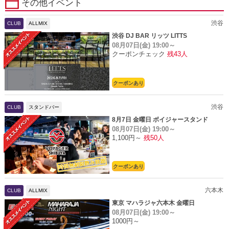
その他イベント
渋谷
CLUB
ALLMIX
渋谷 DJ BAR リッツ LITTS
08月07日(金)
19:00～
クーポンチェック
残43人
クーポンあり
渋谷
CLUB
スタンドバー
8月7日 金曜日 ボイジャースタンド
08月07日(金)
19:00～
1,100円～
残50人
クーポンあり
六本木
CLUB
ALLMIX
東京 マハラジャ六本木 金曜日
08月07日(金)
19:00～
1000円～