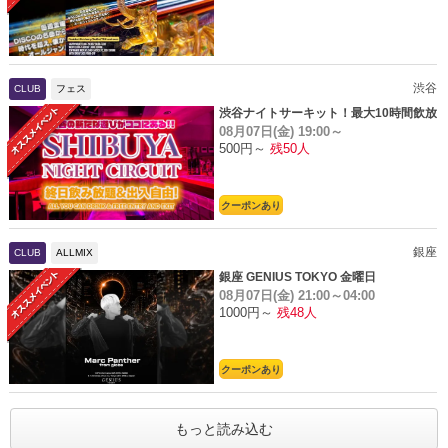
渋谷
CLUB
フェス
渋谷ナイトサーキット！最大10時間飲放
08月07日(金)
19:00～
題
500円～
残50人
クーポンあり
銀座
CLUB
ALLMIX
銀座 GENIUS TOKYO 金曜日
08月07日(金)
21:00～04:00
1000円～
残48人
クーポンあり
もっと読み込む