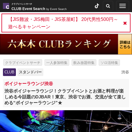
クラブイベントサーチ
Togg
CLUB Event Search
by Event Search
navig
【JIS難波・JIS梅田・JIS茶屋町】 20代男性500円～
遊べるキャンペーン
クラブイベントサーチ
一人参加特集
飲み放題特集
ソロ活特集
女性無料特集
出会いイベント特集
パーティー特集
CLUB
スタンドバー
渋谷
スタンドバー特集
ボイジャーラウンジ渋谷
渋谷ボイジャーラウンジ！クラブイベントとお酒と料理が楽
しめる今話題のDJBAR！東京、渋谷でお酒、交流が全て楽し
める“ボイジャーラウンジ”★