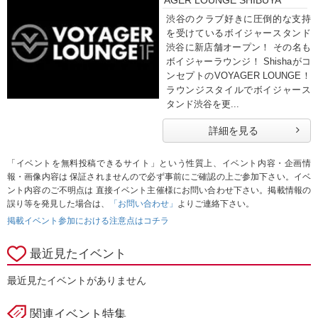
AGER LOUNGE SHIBUYA
渋谷のクラブ好きに圧倒的な支持
を受けているボイジャースタンド
渋谷に新店舗オープン！ その名も
ボイジャーラウンジ！ Shishaがコ
ンセプトのVOYAGER LOUNGE！
ラウンジスタイルでボイジャース
タンド渋谷を更...
詳細を見る
「イベントを無料投稿できるサイト」という性質上、イベント内容・企画情
報・画像内容は 保証されませんので必ず事前にご確認の上ご参加下さい。イベ
ント内容のご不明点は 直接イベント主催様にお問い合わせ下さい。掲載情報の
誤り等を発見した場合は、
「お問い合わせ」
よりご連絡下さい。
掲載イベント参加における注意点はコチラ
最近見たイベント
最近見たイベントがありません
関連イベント特集