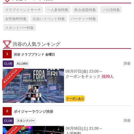
クラブイベントサーチ
一人参加特集
飲み放題特集
ソロ活特集
女性無料特集
出会いイベント特集
パーティー特集
スタンドバー特集
渋谷の人気ランキング
1
渋谷 クラブブランド 金曜日
渋谷
CLUB
ALLMIX
08月07日(金)
23:00～
クーポンをチェック
残99人
クーポンあり
2
ボイジャーラウンジ渋谷
渋谷
CLUB
スタンドバー
08月08日(土)
21:00～
入場無料