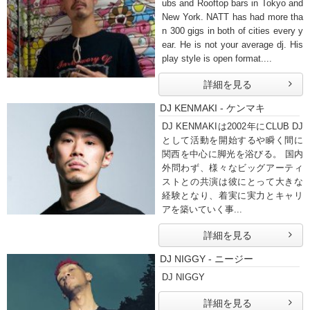
ubs and Rooftop bars in Tokyo and
New York. NATT has had more tha
n 300 gigs in both of cities every y
ear. He is not your average dj. His
play style is open format....
詳細を見る
DJ KENMAKI - ケンマキ
DJ KENMAKIは2002年にCLUB DJ
として活動を開始するや瞬く間に
関西を中心に脚光を浴びる。 国内
外問わず、様々なビッグアーティ
ストとの共演は彼にとって大きな
経験となり、着実に実力とキャリ
アを築いていく事...
詳細を見る
DJ NIGGY - ニージー
DJ NIGGY
詳細を見る