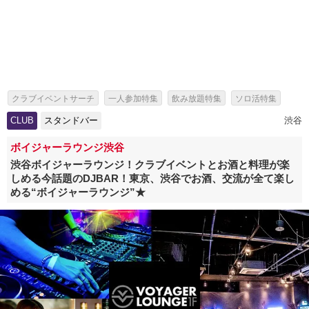
クラブイベントサーチ
一人参加特集
飲み放題特集
ソロ活特集
女性無料特集
出会いイベント特集
パーティー特集
CLUB
スタンドバー
渋谷
スタンドバー特集
ボイジャーラウンジ渋谷
渋谷ボイジャーラウンジ！クラブイベントとお酒と料理が楽
しめる今話題のDJBAR！東京、渋谷でお酒、交流が全て楽し
める“ボイジャーラウンジ”★