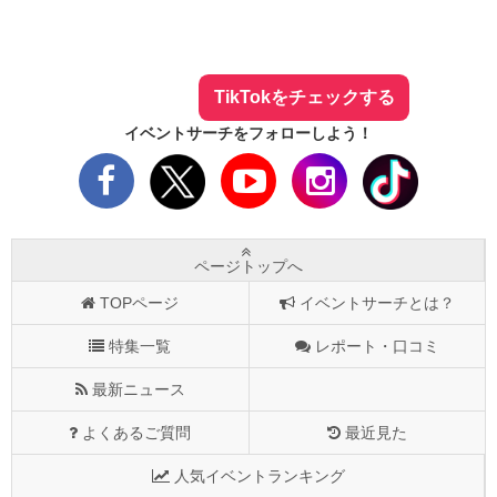
イベントサーチ - TikTok
人気のお店を動画で配信中！
気になる今話題の人気情報も
最新のイベント情報やお得なクーポン
まとめてTikTokでチェックしよう！
TikTokをチェックする
イベントサーチをフォローしよう！
ページトップへ
TOPページ
イベントサーチとは？
特集一覧
レポート・口コミ
最新ニュース
よくあるご質問
最近見た
人気イベントランキング