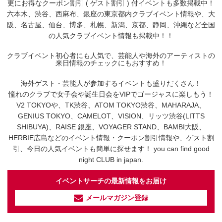
更にお得なクーポン割引 ( ゲスト割引 ) 付イベントも多数掲載中！
六本木、渋谷、西麻布、銀座の東京都内クラブイベント情報や、大
阪、名古屋、仙台、博多、札幌、新潟、京都、静岡、沖縄など全国
の人気クラブイベント情報も掲載中！！
クラブイベント初心者にも人気で、芸能人や海外のアーティストの
来日情報のチェックにもおすすめ！
海外ゲスト・芸能人が参加するイベントも盛りだくさん！
憧れのクラブで女子会や誕生日会をVIPでゴージャスに楽しもう！
V2 TOKYOや、TK渋谷、ATOM TOKYO渋谷、MAHARAJA、
GENIUS TOKYO、CAMELOT、VISION、リッツ渋谷(LITTS
SHIBUYA)、RAISE 銀座、VOYAGER STAND、BAMBI大阪、
HERBIE広島などのイベント情報・クーポン割引情報や、ゲスト割
引、今日の人気イベントも簡単に探せます！ you can find good
night CLUB in japan.
イベントサーチの最新情報をお届け
メールマガジン登録