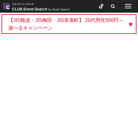
クラブイベントサーチ
Togg
CLUB Event Search
by Event Search
navig
【JIS難波・JIS梅田・JIS茶屋町】 20代男性500円～
遊べるキャンペーン