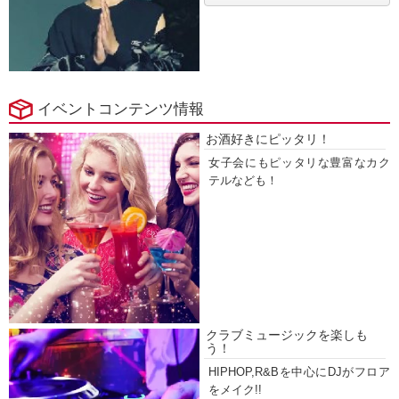
イベントコンテンツ情報
お酒好きにピッタリ！
女子会にもピッタリな豊富なカク
テルなども！
クラブミュージックを楽しも
う！
HIPHOP,R&Bを中心にDJがフロア
をメイク!!