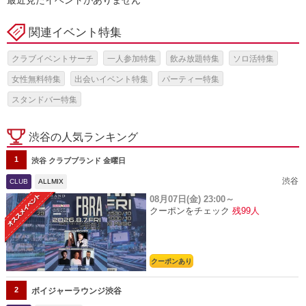
関連イベント特集
クラブイベントサーチ
一人参加特集
飲み放題特集
ソロ活特集
女性無料特集
出会いイベント特集
パーティー特集
スタンドバー特集
渋谷の人気ランキング
1
渋谷 クラブブランド 金曜日
渋谷
CLUB
ALLMIX
08月07日(金)
23:00～
クーポンをチェック
残99人
クーポンあり
2
ボイジャーラウンジ渋谷