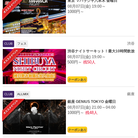
東京 マハラジャ六本木 金曜日
08月07日(金)
19:00～
1000円～
渋谷
CLUB
フェス
渋谷ナイトサーキット！最大10時間飲放
08月07日(金)
19:00～
題
500円～
残50人
クーポンあり
銀座
CLUB
ALLMIX
銀座 GENIUS TOKYO 金曜日
08月07日(金)
21:00～04:00
1000円～
残48人
クーポンあり