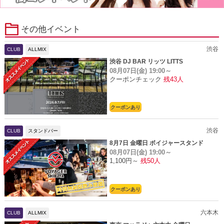
その他イベント
渋谷
CLUB
ALLMIX
渋谷 DJ BAR リッツ LITTS
08月07日(金)
19:00～
クーポンチェック
残43人
クーポンあり
渋谷
CLUB
スタンドバー
8月7日 金曜日 ボイジャースタンド
08月07日(金)
19:00～
1,100円～
残50人
クーポンあり
六本木
CLUB
ALLMIX