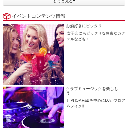
もっと見る
イベントコンテンツ情報
お酒好きにピッタリ！
女子会にもピッタリな豊富なカク
テルなども！
クラブミュージックを楽しも
う！
HIPHOP,R&Bを中心にDJがフロア
をメイク!!