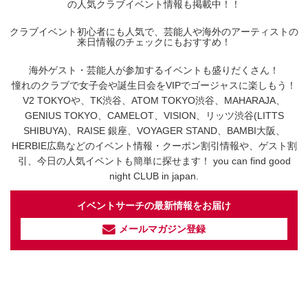
の人気クラブイベント情報も掲載中！！
クラブイベント初心者にも人気で、芸能人や海外のアーティストの
来日情報のチェックにもおすすめ！
海外ゲスト・芸能人が参加するイベントも盛りだくさん！
憧れのクラブで女子会や誕生日会をVIPでゴージャスに楽しもう！
V2 TOKYOや、TK渋谷、ATOM TOKYO渋谷、MAHARAJA、
GENIUS TOKYO、CAMELOT、VISION、リッツ渋谷(LITTS
SHIBUYA)、RAISE 銀座、VOYAGER STAND、BAMBI大阪、
HERBIE広島などのイベント情報・クーポン割引情報や、ゲスト割
引、今日の人気イベントも簡単に探せます！ you can find good
night CLUB in japan.
イベントサーチの最新情報をお届け
メールマガジン登録
イベントサーチ - TikTok
人気のお店を動画で配信中！
気になる今話題の人気情報も
最新のイベント情報やお得なクーポン
まとめてTikTokでチェックしよう！