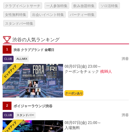
クラブイベントサーチ
一人参加特集
飲み放題特集
ソロ活特集
女性無料特集
出会いイベント特集
パーティー特集
スタンドバー特集
渋谷の人気ランキング
1
渋谷 クラブブランド 金曜日
渋谷
CLUB
ALLMIX
08月07日(金)
23:00～
クーポンをチェック
残99人
クーポンあり
2
ボイジャーラウンジ渋谷
渋谷
CLUB
スタンドバー
08月07日(金)
21:00～
入場無料