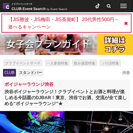
クラブイベントサーチ
Togg
CLUB Event Search
by Event Search
navig
【JIS難波・JIS梅田・JIS茶屋町】 20代男性500円～
遊べるキャンペーン
クラブイベントサーチ
一人参加特集
飲み放題特集
ソロ活特集
女性無料特集
出会いイベント特集
パーティー特集
CLUB
スタンドバー
渋谷
スタンドバー特集
ボイジャーラウンジ渋谷
渋谷ボイジャーラウンジ！クラブイベントとお酒と料理が楽
しめる今話題のDJBAR！東京、渋谷でお酒、交流が全て楽し
める“ボイジャーラウンジ”★