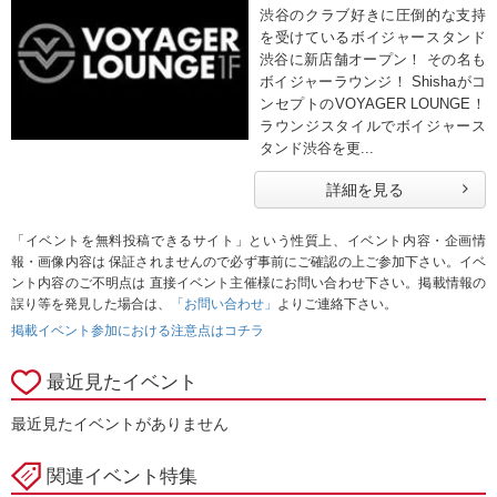
渋谷のクラブ好きに圧倒的な支持
を受けているボイジャースタンド
渋谷に新店舗オープン！ その名も
ボイジャーラウンジ！ Shishaがコ
ンセプトのVOYAGER LOUNGE！
ラウンジスタイルでボイジャース
タンド渋谷を更...
詳細を見る
「イベントを無料投稿できるサイト」という性質上、イベント内容・企画情
報・画像内容は 保証されませんので必ず事前にご確認の上ご参加下さい。イベ
ント内容のご不明点は 直接イベント主催様にお問い合わせ下さい。掲載情報の
誤り等を発見した場合は、
「お問い合わせ」
よりご連絡下さい。
掲載イベント参加における注意点はコチラ
最近見たイベント
最近見たイベントがありません
関連イベント特集