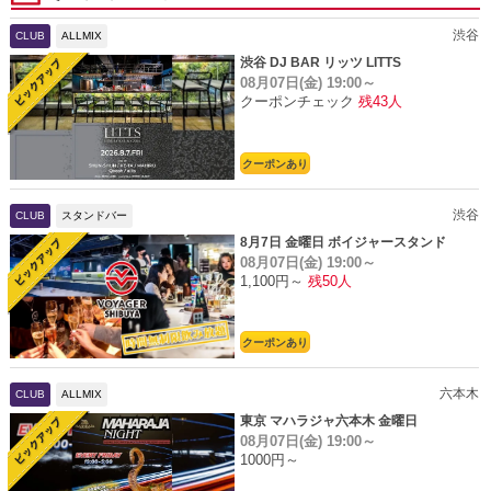
渋谷
CLUB
ALLMIX
渋谷 DJ BAR リッツ LITTS
08月07日(金)
19:00～
クーポンチェック
残43人
クーポンあり
渋谷
CLUB
スタンドバー
8月7日 金曜日 ボイジャースタンド
08月07日(金)
19:00～
1,100円～
残50人
クーポンあり
六本木
CLUB
ALLMIX
東京 マハラジャ六本木 金曜日
08月07日(金)
19:00～
1000円～