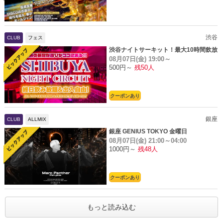
渋谷
CLUB
フェス
渋谷ナイトサーキット！最大10時間飲放
08月07日(金)
19:00～
題
500円～
残50人
クーポンあり
銀座
CLUB
ALLMIX
銀座 GENIUS TOKYO 金曜日
08月07日(金)
21:00～04:00
1000円～
残48人
クーポンあり
もっと読み込む