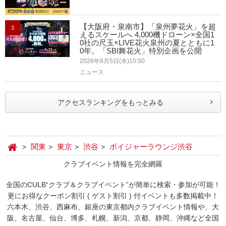
【大阪府・泉南市】「泉州夢花火」を超
3
えるスケールへ 4,000機ドローン×全国1
0社の尺玉×LIVE花火泉州の夏とともに1
0年。「SBI舞花火」特別企画を公開
2026年8月5日(水)15:00
ニュース
アクセスランキングをもっとみる
関東
東京
渋谷
ボイジャーラウンジ渋谷
クラブイベント情報を完全網羅
全国のCULB“クラブ＆クラブイベント”が簡単に検索・参加が可能！
更にお得なクーポン割引 ( ゲスト割引 ) 付イベントも多数掲載中！
六本木、渋谷、西麻布、銀座の東京都内クラブイベント情報や、大
阪、名古屋、仙台、博多、札幌、新潟、京都、静岡、沖縄など全国