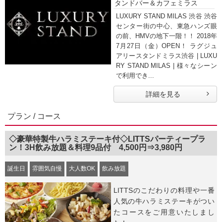
タンドバー＆カフェミラス
LUXURY STAND MILAS 渋谷 渋谷
センター街の中心、東急ハンズ眼
の前、HMVの地下一階！！ 2018年
7月27日（金）OPEN！ ラグジュ
アリースタンドミラス渋谷 | LUXU
RY STAND MILAS | 様々なシーン
で利用でき...
詳細を見る
プラン / コース
◇豪華特製牛ハラミステーキ付◇LITTSパーティープラ
ン！3H飲み放題＆料理9品付 4,500円⇒3,980円
誕生日
雰囲気自慢
大人数OK
飲み放題
LITTSのこだわりの料理や一番
人気の牛ハラミステーキがつい
たコースをご用意いたしまし