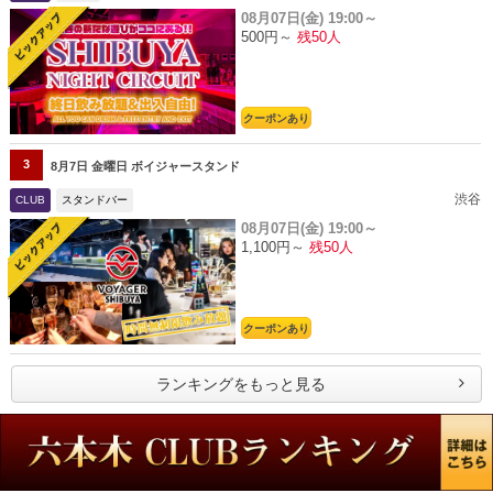
08月07日(金)
19:00～
500円～
残50人
クーポンあり
3
8月7日 金曜日 ボイジャースタンド
渋谷
CLUB
スタンドバー
08月07日(金)
19:00～
1,100円～
残50人
クーポンあり
ランキングをもっと見る