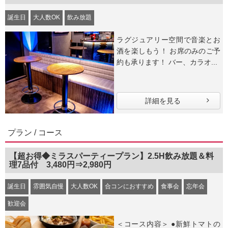
誕生日
大人数OK
飲み放題
ラグジュアリー空間で音楽とお
酒を楽しもう！ お席のみのご予
約も承ります！ バー、カラオ...
詳細を見る
プラン / コース
【超お得◆ミラスパーティープラン】2.5H飲み放題＆料
理7品付 3,480円⇒2,980円
誕生日
雰囲気自慢
大人数OK
合コンにおすすめ
食事会
忘年会
歓迎会
＜コース内容＞ ●新鮮トマトの