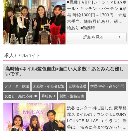
■職種 [Ａ][Ｐ]シーシャ×Ｂar/ホ
ール・キッチン・バーテン ■給
与 時給1300円～1700円 ☆週
末手当、随時昇給あり、研修時
給あり ■勤務時...
詳細を見る
求人 / アルバイト
高時給<ネイル/髪色自由>面白い人多数！あとみんな優し
いです。
フリーター歓迎
未経験・初心者歓迎
経験者優遇
学歴(中卒・高卒)不問
友達と一緒に応募OK
昇給あり
髪型・髪色自由
渋谷センター街に面した 豪華相
席スタイルのラウンジ LUXURY
LOUNGE MILAS （ミラス）渋
谷は、 渋谷に今までなかった 高