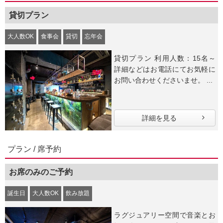
貸切プラン
大人数OK
食事会
貸切
忘年会
貸切プラン 利用人数：15名～
詳細などはお電話にてお気軽に
お問い合わせくださいませ。 ...
詳細を見る
プラン / 席予約
お席のみのご予約
誕生日
大人数OK
飲み放題
ラグジュアリー空間で音楽とお