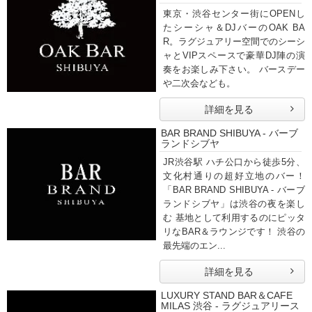
東京・渋谷センター街にOPENし
たシーシャ＆DJバーのOAK BA
R。ラグジュアリー空間でのシーシ
ャとVIPスペースで豪華DJ陣の演
奏をお楽しみ下さい。 バースデー
や二次会なども。
詳細を見る
BAR BRAND SHIBUYA - バーブ
ランドシブヤ
JR渋谷駅 ハチ公口から徒歩5分、
文化村通りの超好立地のバー！
「BAR BRAND SHIBUYA - バーブ
ランドシブヤ」は渋谷の夜を楽し
む 基地として利用するのにピッタ
リなBAR＆ラウンジです！ 渋谷の
最先端のエン...
詳細を見る
LUXURY STAND BAR＆CAFE
MILAS 渋谷 - ラグジュアリース