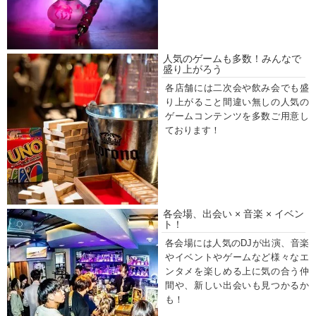
人気のゲームも多数！みんなで
盛り上がろう
各店舗には二次会や飲み会でも盛
り上がること間違い無しの人気の
ゲームコンテンツを多数ご用意し
ております！
各会場、出会い × 音楽 × イベン
ト！
各会場には人気のDJが出演、音楽
やイベントやゲームなど様々なエ
ンタメを楽しめる上に気の合う仲
間や、新しい出会いも見つかるか
も！