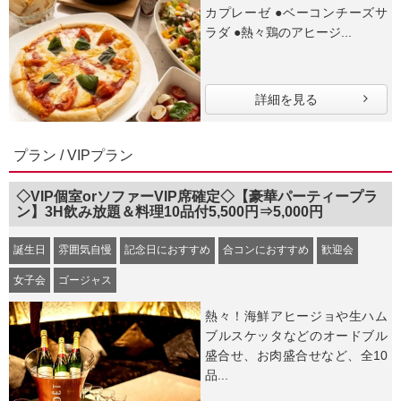
カプレーゼ ●ベーコンチーズサ
ラダ ●熱々鶏のアヒージ...
詳細を見る
プラン / VIPプラン
◇VIP個室orソファーVIP席確定◇【豪華パーティープラ
ン】3H飲み放題＆料理10品付5,500円⇒5,000円
誕生日
雰囲気自慢
記念日におすすめ
合コンにおすすめ
歓迎会
女子会
ゴージャス
熱々！海鮮アヒージョや生ハム
ブルスケッタなどのオードブル
盛合せ、お肉盛合せなど、全10
品...