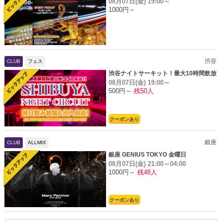
08月07日(金)
19:00～
1000円～
渋谷
CLUB
フェス
渋谷ナイトサーキット！最大10時間飲放
08月07日(金)
19:00～
題
500円～
残50人
クーポンあり
銀座
CLUB
ALLMIX
銀座 GENIUS TOKYO 金曜日
08月07日(金)
21:00～04:00
1000円～
残48人
クーポンあり