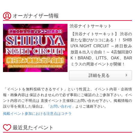
オーガナイザー情報
渋谷ナイトサーキット
【渋谷ナイトサーキット】 渋谷の
新たな遊びがココにある！！ SHIB
UYA NIGHT CIRCUIT ～終日飲み
放題＆出入り自由！～ 4店舗回遊O
K！BRAND、LITTS、OAK、BAR
ミラスの周遊イベントが開催！
詳細を見る
「イベントを無料投稿できるサイト」という性質上、イベント内容・企画情
報・画像内容は 保証されませんので必ず事前にご確認の上ご参加下さい。イベ
ント内容のご不明点は 直接イベント主催様にお問い合わせ下さい。掲載情報の
誤り等を発見した場合は、
「お問い合わせ」
よりご連絡下さい。
掲載イベント参加における注意点はコチラ
最近見たイベント