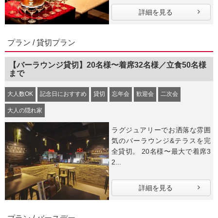
詳細を見る
プラン / 貸切プラン
【バーラウンジ貸切】20名様〜着席32名様／立食50名様
まで
大人数OK
記念日におすすめ
貸切
忘年会
歓迎会
二次会
大人の隠れ家
ラグジュアリーでお洒落な雰囲
気のバーラウンジ&テラスを完
全貸切。 20名様〜最大で着席3
2...
詳細を見る