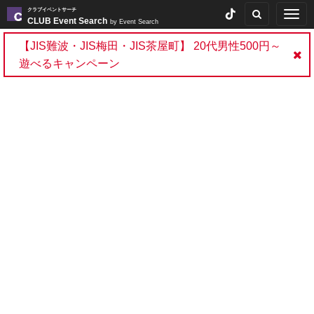
クラブイベントサーチ
Togg
CLUB Event Search
by Event Search
navig
【JIS難波・JIS梅田・JIS茶屋町】 20代男性500円～
遊べるキャンペーン