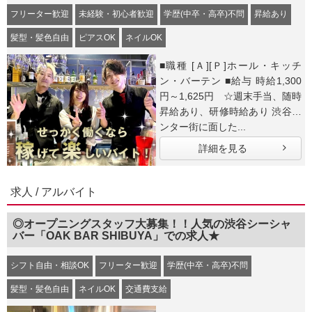
フリーター歓迎
未経験・初心者歓迎
学歴(中卒・高卒)不問
昇給あり
髪型・髪色自由
ピアスOK
ネイルOK
■職種 [Ａ][Ｐ]ホール・キッチ
ン・バーテン ■給与 時給1,300
円～1,625円 ☆週末手当、随時
昇給あり、研修時給あり 渋谷セ
ンター街に面した...
詳細を見る
求人 / アルバイト
◎オープニングスタッフ大募集！！人気の渋谷シーシャ
バー「OAK BAR SHIBUYA」での求人★
シフト自由・相談OK
フリーター歓迎
学歴(中卒・高卒)不問
髪型・髪色自由
ネイルOK
交通費支給