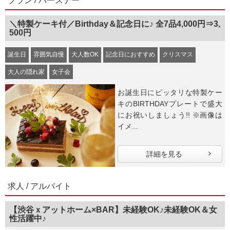
プラン / バースデー
＼特製ケーキ付／Birthday＆記念日に♪ 全7品4,000円⇒3,
500円
誕生日
雰囲気自慢
大人数OK
記念日におすすめ
クリスマス
大人の隠れ家
女子会
お誕生日にピッタリな特製ケー
キのBIRTHDAYプレートで盛大
にお祝いしましょう!! ※画像は
イメ...
詳細を見る
求人 / アルバイト
【渋谷ｘアットホーム×BAR】未経験OK♪未経験OK＆女
性活躍中♪