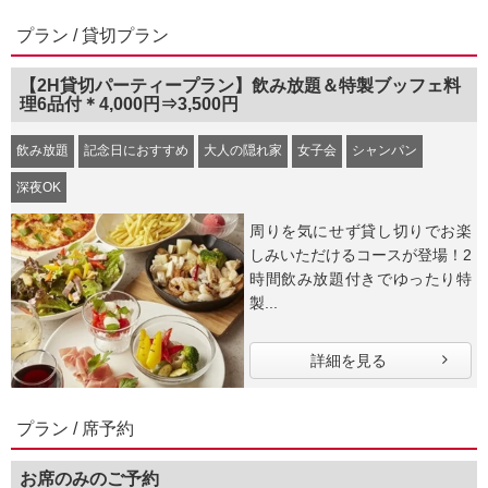
プラン / 貸切プラン
【2H貸切パーティープラン】飲み放題＆特製ブッフェ料
理6品付＊4,000円⇒3,500円
飲み放題
記念日におすすめ
大人の隠れ家
女子会
シャンパン
深夜OK
周りを気にせず貸し切りでお楽
しみいただけるコースが登場！2
時間飲み放題付きでゆったり特
製...
詳細を見る
プラン / 席予約
お席のみのご予約