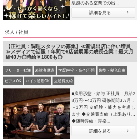
級感のある空間での出...
詳細を見る
求人 / 社員
【正社員：調理スタッフの募集】≪新規出店に伴い増員
≫メディアで話題！年間で6店舗展開の成長企業！最大月
給40万◎時給￥1800も◎
フリーター歓迎
経験者優遇
学歴(中卒・高卒)不問
髪型・髪色自由
ピアスOK
バイク通勤OK
交通費支給
■雇用形態・給与 正社員 月給2
8万円〜40万円 研修期間3カ月：
－3万円 ※経験・能力を考慮し
ます ◆交通費支給（上限あり）
◆随時昇給・昇格...
詳細を見る