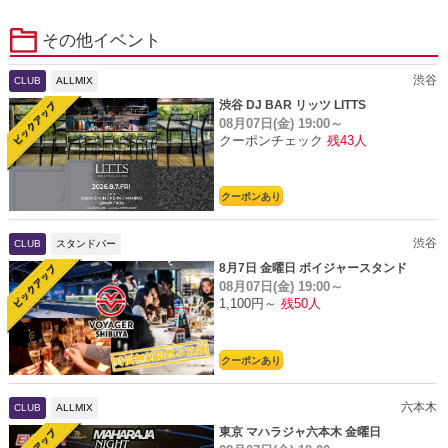
その他イベント
渋谷
CLUB
ALLMIX
渋谷 DJ BAR リッツ LITTS
08月07日(金)
19:00～
クーポンチェック
残43人
クーポンあり
渋谷
CLUB
スタンドバー
8月7日 金曜日 ボイジャースタンド
08月07日(金)
19:00～
1,100円～
残50人
クーポンあり
六本木
CLUB
ALLMIX
東京 マハラジャ六本木 金曜日