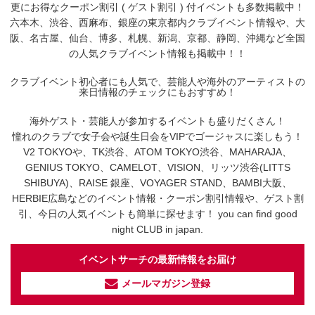
更にお得なクーポン割引 ( ゲスト割引 ) 付イベントも多数掲載中！
六本木、渋谷、西麻布、銀座の東京都内クラブイベント情報や、大
阪、名古屋、仙台、博多、札幌、新潟、京都、静岡、沖縄など全国
の人気クラブイベント情報も掲載中！！
クラブイベント初心者にも人気で、芸能人や海外のアーティストの
来日情報のチェックにもおすすめ！
海外ゲスト・芸能人が参加するイベントも盛りだくさん！
憧れのクラブで女子会や誕生日会をVIPでゴージャスに楽しもう！
V2 TOKYOや、TK渋谷、ATOM TOKYO渋谷、MAHARAJA、
GENIUS TOKYO、CAMELOT、VISION、リッツ渋谷(LITTS
SHIBUYA)、RAISE 銀座、VOYAGER STAND、BAMBI大阪、
HERBIE広島などのイベント情報・クーポン割引情報や、ゲスト割
引、今日の人気イベントも簡単に探せます！ you can find good
night CLUB in japan.
イベントサーチの最新情報をお届け
メールマガジン登録