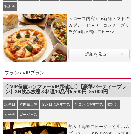
歓迎会
＜コース内容＞ ●新鮮トマトの
カプレーゼ ●ベーコンチーズサ
ラダ ●熱々鶏のアヒージ...
詳細を見る
プラン / VIPプラン
◇VIP個室orソファーVIP席確定◇【豪華パーティープラ
ン】3H飲み放題＆料理10品付5,500円⇒5,000円
誕生日
雰囲気自慢
記念日におすすめ
合コンにおすすめ
歓迎会
女子会
ゴージャス
熱々！海鮮アヒージョや生ハム
ブルスケッタなどのオードブル