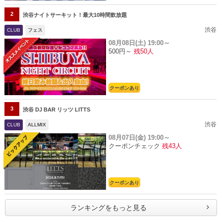
2
渋谷ナイトサーキット！最大10時間飲放題
渋谷
CLUB
フェス
08月08日(土)
19:00～
500円～
残50人
クーポンあり
3
渋谷 DJ BAR リッツ LITTS
渋谷
CLUB
ALLMIX
08月07日(金)
19:00～
クーポンチェック
残43人
クーポンあり
ランキングをもっと見る