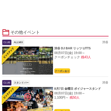
その他イベント
渋谷
CLUB
ALLMIX
渋谷 DJ BAR リッツ LITTS
08月07日(金)
19:00～
クーポンチェック
残43人
クーポンあり
渋谷
CLUB
スタンドバー
8月7日 金曜日 ボイジャースタンド
08月07日(金)
19:00～
1,100円～
残50人