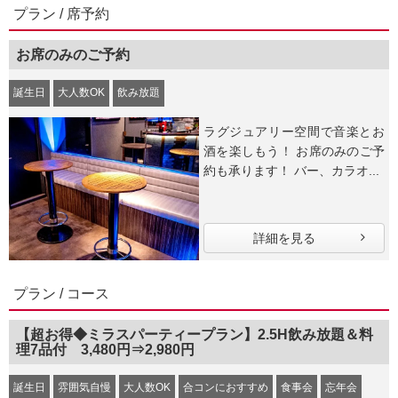
プラン / 席予約
お席のみのご予約
誕生日
大人数OK
飲み放題
ラグジュアリー空間で音楽とお
酒を楽しもう！ お席のみのご予
約も承ります！ バー、カラオ...
詳細を見る
プラン / コース
【超お得◆ミラスパーティープラン】2.5H飲み放題＆料
理7品付 3,480円⇒2,980円
誕生日
雰囲気自慢
大人数OK
合コンにおすすめ
食事会
忘年会