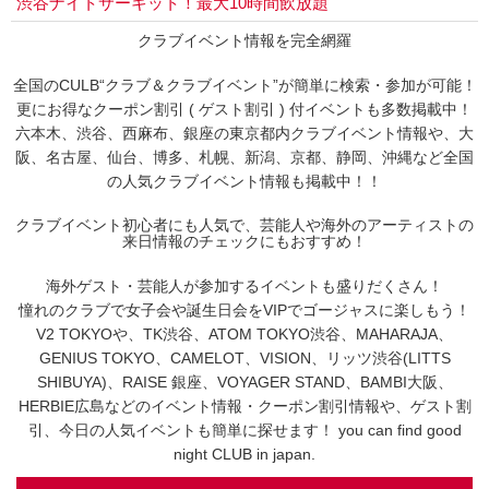
渋谷ナイトサーキット！最大10時間飲放題
クラブイベント情報を完全網羅
全国のCULB“クラブ＆クラブイベント”が簡単に検索・参加が可能！
更にお得なクーポン割引 ( ゲスト割引 ) 付イベントも多数掲載中！
六本木、渋谷、西麻布、銀座の東京都内クラブイベント情報や、大
阪、名古屋、仙台、博多、札幌、新潟、京都、静岡、沖縄など全国
の人気クラブイベント情報も掲載中！！
クラブイベント初心者にも人気で、芸能人や海外のアーティストの
来日情報のチェックにもおすすめ！
海外ゲスト・芸能人が参加するイベントも盛りだくさん！
憧れのクラブで女子会や誕生日会をVIPでゴージャスに楽しもう！
V2 TOKYOや、TK渋谷、ATOM TOKYO渋谷、MAHARAJA、
GENIUS TOKYO、CAMELOT、VISION、リッツ渋谷(LITTS
SHIBUYA)、RAISE 銀座、VOYAGER STAND、BAMBI大阪、
HERBIE広島などのイベント情報・クーポン割引情報や、ゲスト割
引、今日の人気イベントも簡単に探せます！ you can find good
night CLUB in japan.