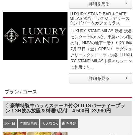
詳細を見る
LUXURY STAND BAR＆CAFE
MILAS 渋谷 - ラグジュアリース
タンドバー＆カフェミラス
LUXURY STAND MILAS 渋谷 渋谷
センター街の中心、東急ハンズ眼
の前、HMVの地下一階！！ 2018年
7月27日（金）OPEN！ ラグジュ
アリースタンドミラス渋谷 | LUXU
RY STAND MILAS | 様々なシーン
で利用でき...
詳細を見る
プラン / コース
◇豪華特製牛ハラミステーキ付◇LITTSパーティープラ
ン！3H飲み放題＆料理9品付 4,500円⇒3,980円
誕生日
雰囲気自慢
大人数OK
飲み放題