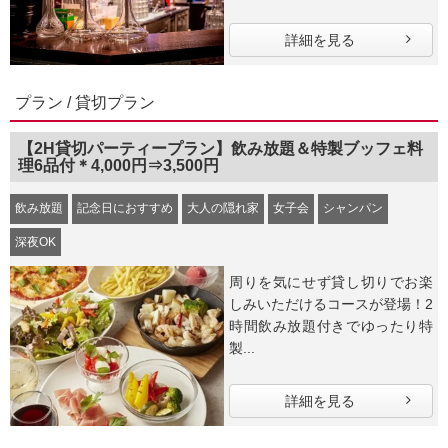
詳細を見る
プラン / 貸切プラン
【2H貸切パーティープラン】飲み放題＆特製ブッフェ料
理6品付＊4,000円⇒3,500円
飲み放題
記念日におすすめ
大人の隠れ家
女子会
シャンパン
深夜OK
周りを気にせず貸し切りでお楽
しみいただけるコースが登場！2
時間飲み放題付きでゆったり特
製...
詳細を見る