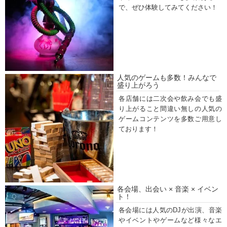
で、ぜひ体験してみてください！
人気のゲームも多数！みんなで
盛り上がろう
各店舗には二次会や飲み会でも盛
り上がること間違い無しの人気の
ゲームコンテンツを多数ご用意し
ております！
各会場、出会い × 音楽 × イベン
ト！
各会場には人気のDJが出演、音楽
やイベントやゲームなど様々なエ