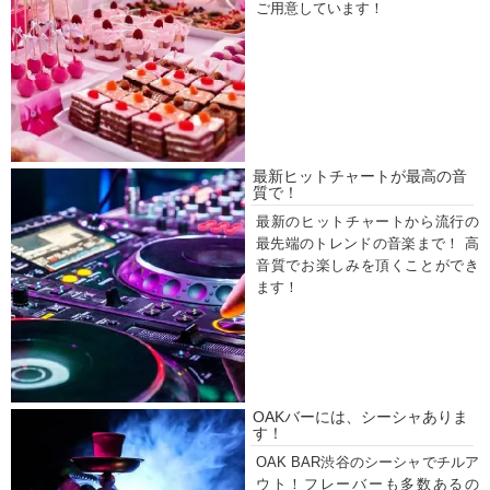
ご用意しています！
最新ヒットチャートが最高の音
質で！
最新のヒットチャートから流行の
最先端のトレンドの音楽まで！ 高
音質でお楽しみを頂くことができ
ます！
OAKバーには、シーシャありま
す！
OAK BAR渋谷のシーシャでチルア
ウト！フレーバーも多数あるの