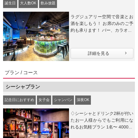
誕生日
大人数OK
飲み放題
ラグジュアリー空間で音楽とお
酒を楽しもう！ お席のみのご予
約も承ります！ バー、カラオ...
詳細を見る
プラン / コース
シーシャプラン
記念日におすすめ
女子会
シャンパン
深夜OK
♢シーシャとドリンク2杯が付い
たお一人様からでもご利用にな
れるお気軽プラン 1名〜 4000...