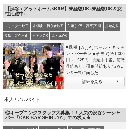
【渋谷ｘアットホーム×BAR】未経験OK♪未経験OK＆女
性活躍中♪
フリーター歓迎
未経験・初心者歓迎
学歴(中卒・高卒)不問
昇給あり
髪型・髪色自由
ピアスOK
ネイルOK
■職種 [Ａ][Ｐ]ホール・キッチ
ン・バーテン ■給与 時給1,300
円～1,625円 ☆週末手当、随時
昇給あり、研修時給あり 渋谷セ
ンター街に面した...
詳細を見る
求人 / アルバイト
◎オープニングスタッフ大募集！！人気の渋谷シーシャ
バー「OAK BAR SHIBUYA」での求人★