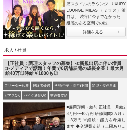
席スタイルのラウンジ LUXURY
LOUNGE MILAS （ミラス）渋
谷は、 渋谷に今までなかった 高
級感のある空間での出...
詳細を見る
求人 / 社員
【正社員：調理スタッフの募集】≪新規出店に伴い増員
≫メディアで話題！年間で6店舗展開の成長企業！最大月
給40万◎時給￥1800も◎
フリーター歓迎
経験者優遇
学歴(中卒・高卒)不問
髪型・髪色自由
ピアスOK
バイク通勤OK
交通費支給
■雇用形態・給与 正社員 月給2
8万円〜40万円 研修期間3カ月：
－3万円 ※経験・能力を考慮し
ます ◆交通費支給（上限あり）