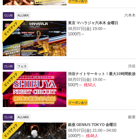
クーポンあり
六本木
CLUB
ALLMIX
東京 マハラジャ六本木 金曜日
08月07日(金)
19:00～
1000円～
渋谷
CLUB
フェス
渋谷ナイトサーキット！最大10時間飲放
08月07日(金)
19:00～
題
500円～
残50人
クーポンあり
銀座
CLUB
ALLMIX
銀座 GENIUS TOKYO 金曜日
08月07日(金)
21:00～04:00
1000円～
残48人