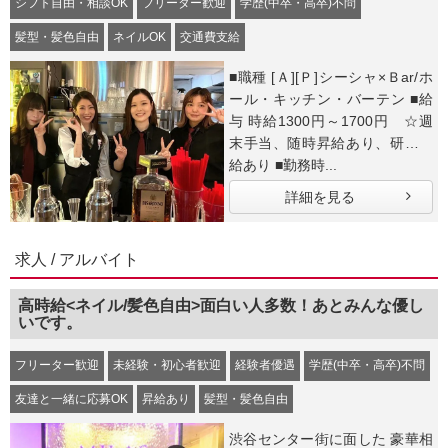
シフト自由・相談OK
フリーター歓迎
学歴(中卒・高卒)不問
髪型・髪色自由
ネイルOK
交通費支給
■職種 [Ａ][Ｐ]シーシャ×Ｂar/ホ
ール・キッチン・バーテン ■給
与 時給1300円～1700円 ☆週
末手当、随時昇給あり、研修時
給あり ■勤務時...
詳細を見る
求人 / アルバイト
高時給<ネイル/髪色自由>面白い人多数！あとみんな優し
いです。
フリーター歓迎
未経験・初心者歓迎
経験者優遇
学歴(中卒・高卒)不問
友達と一緒に応募OK
昇給あり
髪型・髪色自由
渋谷センター街に面した 豪華相