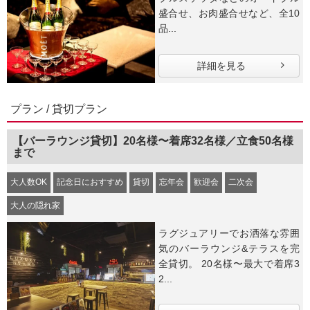
盛合せ、お肉盛合せなど、全10
品...
詳細を見る
プラン / 貸切プラン
【バーラウンジ貸切】20名様〜着席32名様／立食50名様
まで
大人数OK
記念日におすすめ
貸切
忘年会
歓迎会
二次会
大人の隠れ家
ラグジュアリーでお洒落な雰囲
気のバーラウンジ&テラスを完
全貸切。 20名様〜最大で着席3
2...