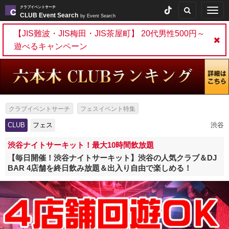
クラブイベントサーチ
Togg
CLUB Event Search
by Event Search
navig
【JIS難波・JIS梅田・JIS茶屋町】 20代男性500円～
遊べるキャンペーン
クラブイベントサーチ
フェスイベント特集
ファンラン・ランフェス特集
CLUB
フェス
渋谷
渋谷ナイトサーキット！最大10時間飲放題
【毎日開催！渋谷ナイトサーキット】渋谷の人気クラブ＆DJ
BAR 4店舗を終日飲み放題＆出入り自由で楽しめる！