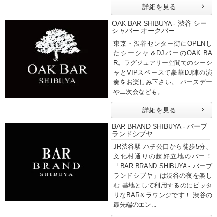
詳細を見る
OAK BAR SHIBUYA - 渋谷 シー
シャバー オークバー
東京・渋谷センター街にOPENし
たシーシャ＆DJバーのOAK BA
R。ラグジュアリー空間でのシーシ
ャとVIPスペースで豪華DJ陣の演
奏をお楽しみ下さい。 バースデー
や二次会なども。
詳細を見る
BAR BRAND SHIBUYA - バーブ
ランドシブヤ
JR渋谷駅 ハチ公口から徒歩5分、
文化村通りの超好立地のバー！
「BAR BRAND SHIBUYA - バーブ
ランドシブヤ」は渋谷の夜を楽し
む 基地として利用するのにピッタ
リなBAR＆ラウンジです！ 渋谷の
最先端のエン...