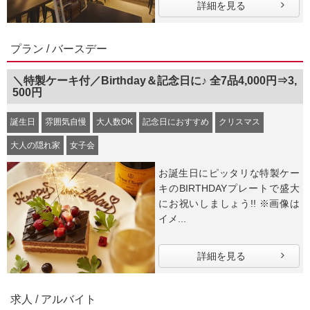
詳細を見る
プラン / バースデー
＼特製ケーキ付／Birthday＆記念日に♪ 全7品4,000円⇒3,
500円
誕生日
雰囲気自慢
大人数OK
記念日におすすめ
クリスマス
大人の隠れ家
女子会
お誕生日にピッタリな特製ケー
キのBIRTHDAYプレートで盛大
にお祝いしましょう!! ※画像は
イメ...
詳細を見る
求人 / アルバイト