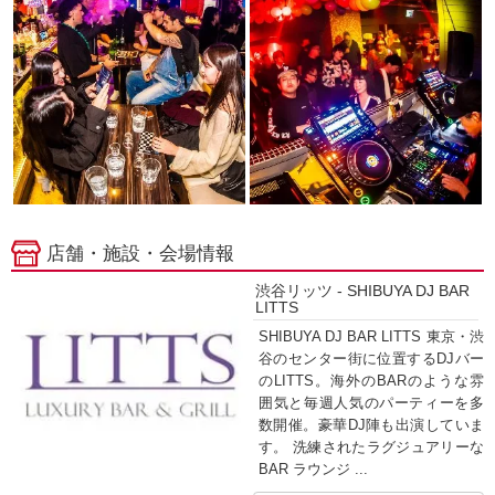
店舗・施設・会場情報
渋谷リッツ - SHIBUYA DJ BAR
LITTS
SHIBUYA DJ BAR LITTS 東京・渋
谷のセンター街に位置するDJバー
のLITTS。海外のBARのような雰
囲気と毎週人気のパーティーを多
数開催。豪華DJ陣も出演していま
す。 洗練されたラグジュアリーな
BAR ラウンジ ...