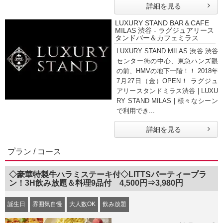
詳細を見る
LUXURY STAND BAR＆CAFE
MILAS 渋谷 - ラグジュアリース
タンドバー＆カフェミラス
LUXURY STAND MILAS 渋谷 渋谷
センター街の中心、東急ハンズ眼
の前、HMVの地下一階！！ 2018年
7月27日（金）OPEN！ ラグジュ
アリースタンドミラス渋谷 | LUXU
RY STAND MILAS | 様々なシーン
で利用でき...
詳細を見る
プラン / コース
◇豪華特製牛ハラミステーキ付◇LITTSパーティープラ
ン！3H飲み放題＆料理9品付 4,500円⇒3,980円
誕生日
雰囲気自慢
大人数OK
飲み放題