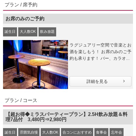
プラン / 席予約
お席のみのご予約
誕生日
大人数OK
飲み放題
ラグジュアリー空間で音楽とお
酒を楽しもう！ お席のみのご予
約も承ります！ バー、カラオ...
詳細を見る
プラン / コース
【超お得◆ミラスパーティープラン】2.5H飲み放題＆料
理7品付 3,480円⇒2,980円
誕生日
雰囲気自慢
大人数OK
合コンにおすすめ
食事会
忘年会