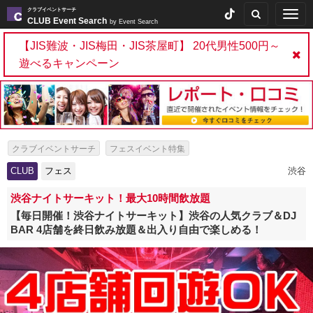
クラブイベントサーチ
Togg
CLUB Event Search
by Event Search
navig
【JIS難波・JIS梅田・JIS茶屋町】 20代男性500円～
遊べるキャンペーン
クラブイベントサーチ
フェスイベント特集
ファンラン・ランフェス特集
CLUB
フェス
渋谷
渋谷ナイトサーキット！最大10時間飲放題
【毎日開催！渋谷ナイトサーキット】渋谷の人気クラブ＆DJ
BAR 4店舗を終日飲み放題＆出入り自由で楽しめる！