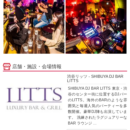
店舗・施設・会場情報
渋谷リッツ - SHIBUYA DJ BAR
LITTS
SHIBUYA DJ BAR LITTS 東京・渋
谷のセンター街に位置するDJバー
のLITTS。海外のBARのような雰
囲気と毎週人気のパーティーを多
数開催。豪華DJ陣も出演していま
す。 洗練されたラグジュアリーな
BAR ラウンジ ...