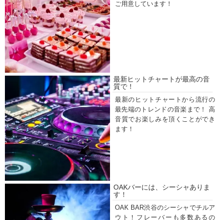
ご用意しています！
最新ヒットチャートが最高の音
質で！
最新のヒットチャートから流行の
最先端のトレンドの音楽まで！ 高
音質でお楽しみを頂くことができ
ます！
OAKバーには、シーシャありま
す！
OAK BAR渋谷のシーシャでチルア
ウト！フレーバーも多数あるの