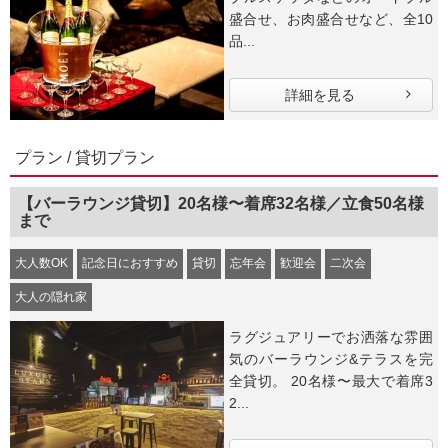
盛合せ、お肉盛合せなど、全10
品...
詳細を見る
プラン / 貸切プラン
【バーラウンジ貸切】20名様〜着席32名様／立食50名様
まで
大人数OK
記念日におすすめ
貸切
忘年会
歓迎会
二次会
大人の隠れ家
ラグジュアリーでお洒落な雰囲
気のバーラウンジ&テラスを完
全貸切。 20名様〜最大で着席3
2...