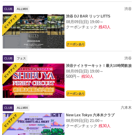
渋谷
CLUB
ALLMIX
渋谷 DJ BAR リッツ LITTS
08月09日(日)
19:00～
クーポンチェック
残43人
クーポンあり
渋谷
CLUB
フェス
渋谷ナイトサーキット！最大10時間飲放
08月09日(日)
19:00～
題
500円～
残50人
クーポンあり
六本木
CLUB
ALLMIX
New Lex Tokyo 六本木クラブ
08月09日(日)
21:00～
クーポンチェック
残30人