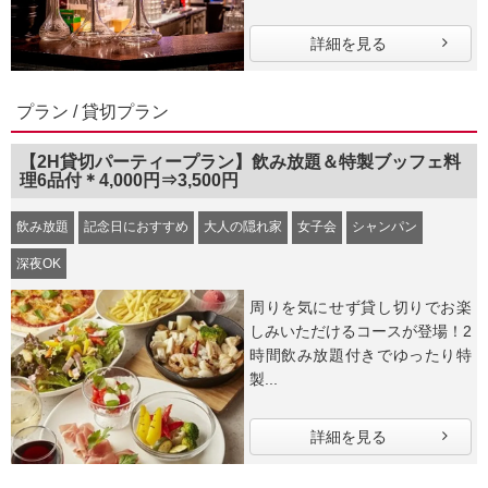
詳細を見る
プラン / 貸切プラン
【2H貸切パーティープラン】飲み放題＆特製ブッフェ料
理6品付＊4,000円⇒3,500円
飲み放題
記念日におすすめ
大人の隠れ家
女子会
シャンパン
深夜OK
周りを気にせず貸し切りでお楽
しみいただけるコースが登場！2
時間飲み放題付きでゆったり特
製...
詳細を見る