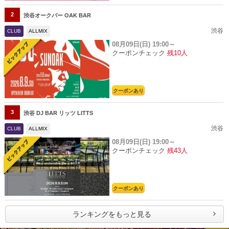
2
渋谷オークバー OAK BAR
渋谷
CLUB
ALLMIX
08月09日(日)
19:00～
クーポンチェック
残10人
クーポンあり
3
渋谷 DJ BAR リッツ LITTS
渋谷
CLUB
ALLMIX
08月09日(日)
19:00～
クーポンチェック
残43人
クーポンあり
ランキングをもっと見る