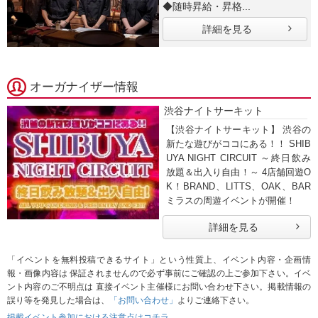
◆随時昇給・昇格...
詳細を見る
オーガナイザー情報
渋谷ナイトサーキット
【渋谷ナイトサーキット】 渋谷の
新たな遊びがココにある！！ SHIB
UYA NIGHT CIRCUIT ～終日飲み
放題＆出入り自由！～ 4店舗回遊O
K！BRAND、LITTS、OAK、BAR
ミラスの周遊イベントが開催！
詳細を見る
「イベントを無料投稿できるサイト」という性質上、イベント内容・企画情
報・画像内容は 保証されませんので必ず事前にご確認の上ご参加下さい。イベ
ント内容のご不明点は 直接イベント主催様にお問い合わせ下さい。掲載情報の
誤り等を発見した場合は、
「お問い合わせ」
よりご連絡下さい。
掲載イベント参加における注意点はコチラ