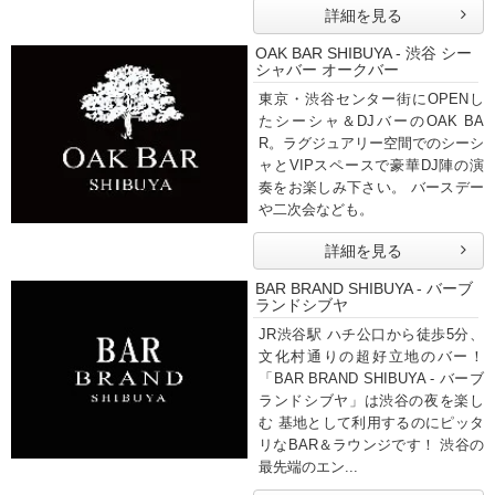
詳細を見る
OAK BAR SHIBUYA - 渋谷 シー
シャバー オークバー
東京・渋谷センター街にOPENし
たシーシャ＆DJバーのOAK BA
R。ラグジュアリー空間でのシーシ
ャとVIPスペースで豪華DJ陣の演
奏をお楽しみ下さい。 バースデー
や二次会なども。
詳細を見る
BAR BRAND SHIBUYA - バーブ
ランドシブヤ
JR渋谷駅 ハチ公口から徒歩5分、
文化村通りの超好立地のバー！
「BAR BRAND SHIBUYA - バーブ
ランドシブヤ」は渋谷の夜を楽し
む 基地として利用するのにピッタ
リなBAR＆ラウンジです！ 渋谷の
最先端のエン...