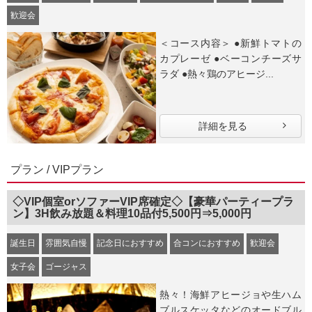
歓迎会
＜コース内容＞ ●新鮮トマトの
カプレーゼ ●ベーコンチーズサ
ラダ ●熱々鶏のアヒージ...
詳細を見る
プラン / VIPプラン
◇VIP個室orソファーVIP席確定◇【豪華パーティープラ
ン】3H飲み放題＆料理10品付5,500円⇒5,000円
誕生日
雰囲気自慢
記念日におすすめ
合コンにおすすめ
歓迎会
女子会
ゴージャス
熱々！海鮮アヒージョや生ハム
ブルスケッタなどのオードブル