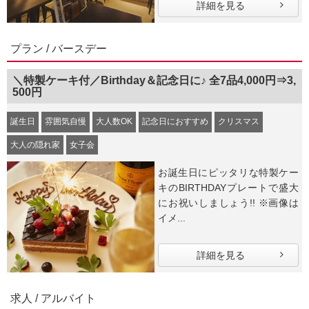
詳細を見る
プラン / バースデー
＼特製ケーキ付／Birthday＆記念日に♪ 全7品4,000円⇒3,
500円
誕生日
雰囲気自慢
大人数OK
記念日におすすめ
クリスマス
大人の隠れ家
女子会
お誕生日にピッタリな特製ケー
キのBIRTHDAYプレートで盛大
にお祝いしましょう!! ※画像は
イメ...
詳細を見る
求人 / アルバイト