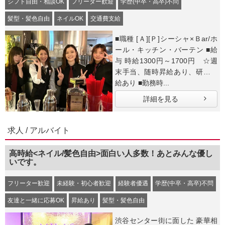
シフト自由・相談OK
フリーター歓迎
学歴(中卒・高卒)不問
髪型・髪色自由
ネイルOK
交通費支給
■職種 [Ａ][Ｐ]シーシャ×Ｂar/ホ
ール・キッチン・バーテン ■給
与 時給1300円～1700円 ☆週
末手当、随時昇給あり、研修時
給あり ■勤務時...
詳細を見る
求人 / アルバイト
高時給<ネイル/髪色自由>面白い人多数！あとみんな優し
いです。
フリーター歓迎
未経験・初心者歓迎
経験者優遇
学歴(中卒・高卒)不問
友達と一緒に応募OK
昇給あり
髪型・髪色自由
渋谷センター街に面した 豪華相