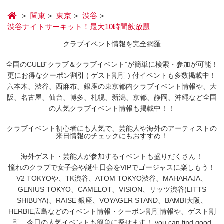
関東
東京
渋谷
渋谷ナイトサーキット！最大10時間飲放題
クラブイベント情報を完全網羅
全国のCULB“クラブ＆クラブイベント”が簡単に検索・参加が可能！
更にお得なクーポン割引 ( ゲスト割引 ) 付イベントも多数掲載中！
六本木、渋谷、西麻布、銀座の東京都内クラブイベント情報や、大
阪、名古屋、仙台、博多、札幌、新潟、京都、静岡、沖縄など全国
の人気クラブイベント情報も掲載中！！
クラブイベント初心者にも人気で、芸能人や海外のアーティストの
来日情報のチェックにもおすすめ！
海外ゲスト・芸能人が参加するイベントも盛りだくさん！
憧れのクラブで女子会や誕生日会をVIPでゴージャスに楽しもう！
V2 TOKYOや、TK渋谷、ATOM TOKYO渋谷、MAHARAJA、
GENIUS TOKYO、CAMELOT、VISION、リッツ渋谷(LITTS
SHIBUYA)、RAISE 銀座、VOYAGER STAND、BAMBI大阪、
HERBIE広島などのイベント情報・クーポン割引情報や、ゲスト割
引、今日の人気イベントも簡単に探せます！ you can find good