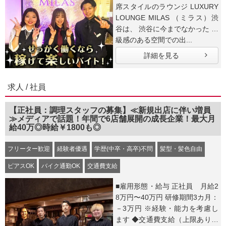
席スタイルのラウンジ LUXURY
LOUNGE MILAS （ミラス）渋
谷は、 渋谷に今までなかった 高
級感のある空間での出...
詳細を見る
求人 / 社員
【正社員：調理スタッフの募集】≪新規出店に伴い増員
≫メディアで話題！年間で6店舗展開の成長企業！最大月
給40万◎時給￥1800も◎
フリーター歓迎
経験者優遇
学歴(中卒・高卒)不問
髪型・髪色自由
ピアスOK
バイク通勤OK
交通費支給
■雇用形態・給与 正社員 月給2
8万円〜40万円 研修期間3カ月：
－3万円 ※経験・能力を考慮し
ます ◆交通費支給（上限あり）