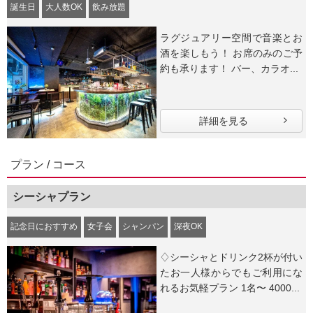
誕生日
大人数OK
飲み放題
ラグジュアリー空間で音楽とお
酒を楽しもう！ お席のみのご予
約も承ります！ バー、カラオ...
詳細を見る
プラン / コース
シーシャプラン
記念日におすすめ
女子会
シャンパン
深夜OK
♢シーシャとドリンク2杯が付い
たお一人様からでもご利用にな
れるお気軽プラン 1名〜 4000...