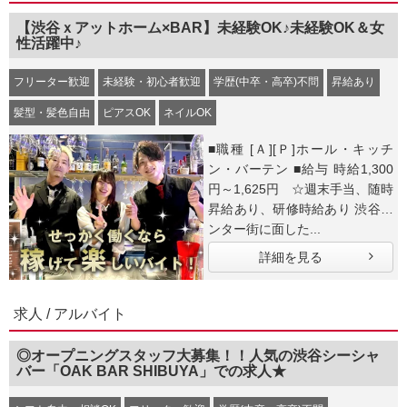
【渋谷ｘアットホーム×BAR】未経験OK♪未経験OK＆女
性活躍中♪
フリーター歓迎
未経験・初心者歓迎
学歴(中卒・高卒)不問
昇給あり
髪型・髪色自由
ピアスOK
ネイルOK
■職種 [Ａ][Ｐ]ホール・キッチ
ン・バーテン ■給与 時給1,300
円～1,625円 ☆週末手当、随時
昇給あり、研修時給あり 渋谷セ
ンター街に面した...
詳細を見る
求人 / アルバイト
◎オープニングスタッフ大募集！！人気の渋谷シーシャ
バー「OAK BAR SHIBUYA」での求人★