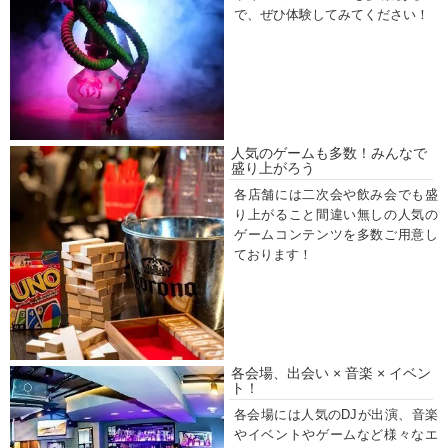
で、ぜひ体験してみてください！
人気のゲームも多数！みんなで
盛り上がろう
各店舗には二次会や飲み会でも盛
り上がること間違い無しの人気の
ゲームコンテンツを多数ご用意し
ております！
各会場、出会い × 音楽 × イベン
ト！
各会場には人気のDJが出演、音楽
やイベントやゲームなど様々なエ