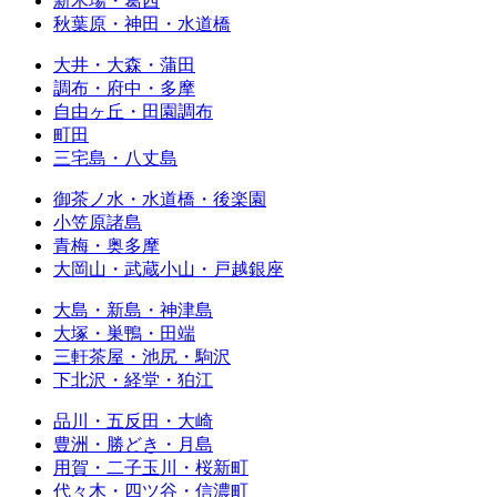
新木場・葛西
秋葉原・神田・水道橋
大井・大森・蒲田
調布・府中・多摩
自由ヶ丘・田園調布
町田
三宅島・八丈島
御茶ノ水・水道橋・後楽園
小笠原諸島
青梅・奥多摩
大岡山・武蔵小山・戸越銀座
大島・新島・神津島
大塚・巣鴨・田端
三軒茶屋・池尻・駒沢
下北沢・経堂・狛江
品川・五反田・大崎
豊洲・勝どき・月島
用賀・二子玉川・桜新町
代々木・四ツ谷・信濃町