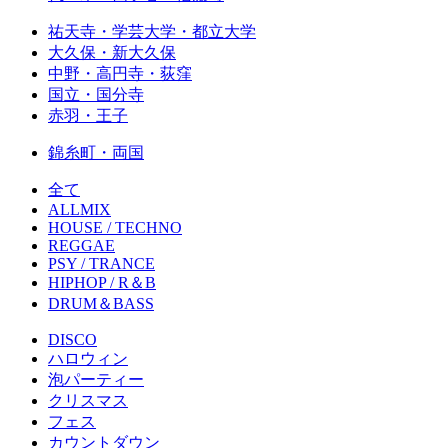
祐天寺・学芸大学・都立大学
大久保・新大久保
中野・高円寺・荻窪
国立・国分寺
赤羽・王子
錦糸町・両国
全て
ALLMIX
HOUSE / TECHNO
REGGAE
PSY / TRANCE
HIPHOP / R＆B
DRUM＆BASS
DISCO
ハロウィン
泡パーティー
クリスマス
フェス
カウントダウン