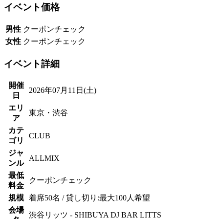
イベント価格
男性
クーポンチェック
女性
クーポンチェック
イベント詳細
開催
2026年07月11日(土)
日
エリ
東京・渋谷
ア
カテ
CLUB
ゴリ
ジャ
ALLMIX
ンル
最低
クーポンチェック
料金
規模
着席50名 / 貸し切り:最大100人希望
会場
渋谷リッツ - SHIBUYA DJ BAR LITTS