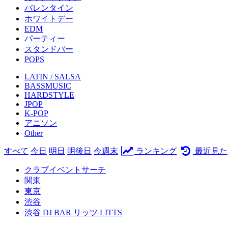
バレンタイン
ホワイトデー
EDM
パーティー
スタンドバー
POPS
LATIN / SALSA
BASSMUSIC
HARDSTYLE
JPOP
K-POP
アニソン
Other
すべて
今日
明日
明後日
今週末
ランキング
最近見た
クラブイベントサーチ
関東
東京
渋谷
渋谷 DJ BAR リッツ LITTS