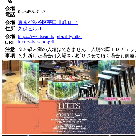
名
会場
03-6455-3137
電話
会場
東京都渋谷区宇田川町33-14
住所
久保ビル2F
会場
https://eventsearch.jp/facility/litts-
luxury-bar-and-grill
URL
注意
※20歳未満の入場はできません。入場の際ＩＤチェ
事項
と判断した場合は入場をお断りさせて頂く場合も御座