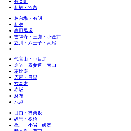
有楽町
新橋・汐留
お台場・有明
新宿
高田馬場
吉祥寺・三鷹・小金井
立川・八王子・高尾
代官山・中目黒
原宿・表参道・青山
恵比寿
広尾・目黒
六本木
赤坂
麻布
池袋
目白・神楽坂
練馬・板橋
亀戸・小岩・綾瀬