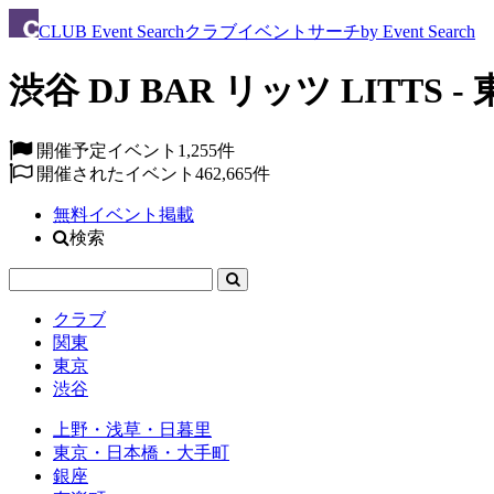
CLUB
Event Search
クラブイベントサーチ
by Event Search
渋谷 DJ BAR リッツ LITTS -
開催予定イベント
1,255件
開催されたイベント
462,665件
無料イベント掲載
検索
クラブ
関東
東京
渋谷
上野・浅草・日暮里
東京・日本橋・大手町
銀座