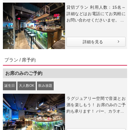
貸切プラン 利用人数：15名～
詳細などはお電話にてお気軽に
お問い合わせくださいませ。 ...
詳細を見る
プラン / 席予約
お席のみのご予約
誕生日
大人数OK
飲み放題
ラグジュアリー空間で音楽とお
酒を楽しもう！ お席のみのご予
約も承ります！ バー、カラオ...