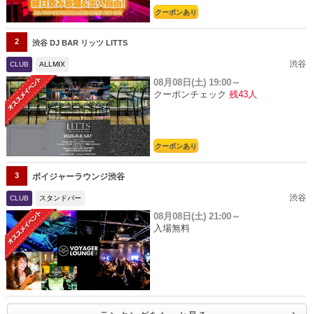
クーポンあり
2
渋谷 DJ BAR リッツ LITTS
渋谷
CLUB
ALLMIX
08月08日(土)
19:00～
クーポンチェック
残43人
クーポンあり
3
ボイジャーラウンジ渋谷
渋谷
CLUB
スタンドバー
08月08日(土)
21:00～
入場無料