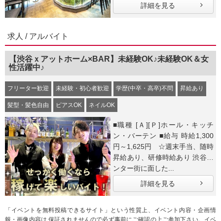
詳細を見る
求人 / アルバイト
【渋谷ｘアットホーム×BAR】未経験OK♪未経験OK＆女
性活躍中♪
フリーター歓迎
未経験・初心者歓迎
学歴(中卒・高卒)不問
昇給あり
髪型・髪色自由
ピアスOK
ネイルOK
■職種 [Ａ][Ｐ]ホール・キッチ
ン・バーテン ■給与 時給1,300
円～1,625円 ☆週末手当、随時
昇給あり、研修時給あり 渋谷セ
ンター街に面した...
詳細を見る
「イベントを無料投稿できるサイト」という性質上、イベント内容・企画情
報・画像内容は 保証されませんので必ず事前にご確認の上ご参加下さい。イベ