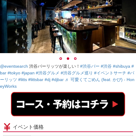
@eventsearch
渋谷バーリッツが楽しい！
#渋谷バー
#渋谷
#shibuya
#
bar
#tokyo
#japan
#渋谷グルメ
#渋谷グルメ巡り
#イベントサーチ
#バ
ーリッツ
#litts
#littsbar
#dj
#djbar
♬ 可愛くてごめん (feat. かぴ) - Hon
eyWorks
イベント価格