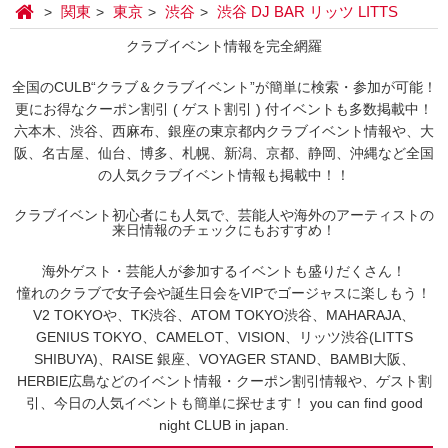
関東
東京
渋谷
渋谷 DJ BAR リッツ LITTS
クラブイベント情報を完全網羅
全国のCULB“クラブ＆クラブイベント”が簡単に検索・参加が可能！
更にお得なクーポン割引 ( ゲスト割引 ) 付イベントも多数掲載中！
六本木、渋谷、西麻布、銀座の東京都内クラブイベント情報や、大
阪、名古屋、仙台、博多、札幌、新潟、京都、静岡、沖縄など全国
の人気クラブイベント情報も掲載中！！
クラブイベント初心者にも人気で、芸能人や海外のアーティストの
来日情報のチェックにもおすすめ！
海外ゲスト・芸能人が参加するイベントも盛りだくさん！
憧れのクラブで女子会や誕生日会をVIPでゴージャスに楽しもう！
V2 TOKYOや、TK渋谷、ATOM TOKYO渋谷、MAHARAJA、
GENIUS TOKYO、CAMELOT、VISION、リッツ渋谷(LITTS
SHIBUYA)、RAISE 銀座、VOYAGER STAND、BAMBI大阪、
HERBIE広島などのイベント情報・クーポン割引情報や、ゲスト割
引、今日の人気イベントも簡単に探せます！ you can find good
night CLUB in japan.