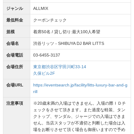
ジャンル
ALLMIX
最低料金
クーポンチェック
規模
着席50名 / 貸し切り:最大100人希望
会場名
渋谷リッツ - SHIBUYA DJ BAR LITTS
会場電話
03-6455-3137
会場住所
東京都渋谷区宇田川町33-14
久保ビル2F
会場URL
https://eventsearch.jp/facility/litts-luxury-bar-and-g
rill
注意事項
※20歳未満の入場はできません。入場の際ＩＤチ
ェックをさせて頂きます。また過度な軽装、タン
クトップ、サンダル、ジャージでの入場はできま
せん。当店スタッフが不適切と判断した場合は入
場をお断りさせて頂く場合も御座いますので予め