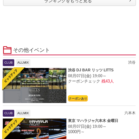
ランキングをもっと見る
その他イベント
渋谷
CLUB
ALLMIX
渋谷 DJ BAR リッツ LITTS
08月07日(金)
19:00～
クーポンチェック
残43人
クーポンあり
六本木
CLUB
ALLMIX
東京 マハラジャ六本木 金曜日
08月07日(金)
19:00～
1000円～