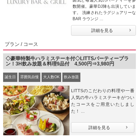
囲気と毎週人気のパーティーを多
数開催。豪華DJ陣も出演していま
す。 洗練されたラグジュアリーな
BAR ラウンジ ...
詳細を見る
プラン / コース
◇豪華特製牛ハラミステーキ付◇LITTSパーティープラ
ン！3H飲み放題＆料理9品付 4,500円⇒3,980円
誕生日
雰囲気自慢
大人数OK
飲み放題
LITTSのこだわりの料理や一番
人気の牛ハラミステーキがつい
たコースをご用意いたしまし
た！ ...
詳細を見る