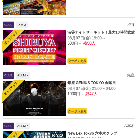
渋谷
CLUB
フェス
渋谷ナイトサーキット！最大10時間飲放
08月07日(金)
19:00～
題
500円～
残50人
クーポンあり
銀座
CLUB
ALLMIX
銀座 GENIUS TOKYO 金曜日
08月07日(金)
21:00～04:00
1000円～
残47人
クーポンあり
六本木
CLUB
ALLMIX
New Lex Tokyo 六本木クラブ