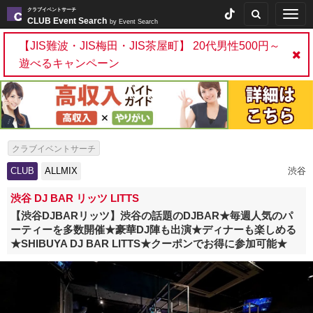
クラブイベントサーチ
Togg
CLUB Event Search
by Event Search
navig
【JIS難波・JIS梅田・JIS茶屋町】 20代男性500円～
遊べるキャンペーン
クラブイベントサーチ
CLUB
ALLMIX
渋谷
渋谷 DJ BAR リッツ LITTS
【渋谷DJBARリッツ】渋谷の話題のDJBAR★毎週人気のパ
ーティーを多数開催★豪華DJ陣も出演★ディナーも楽しめる
★SHIBUYA DJ BAR LITTS★クーポンでお得に参加可能★