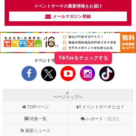
イベントサーチの最新情報をお届け
メールマガジン登録
イベントサーチ - TikTok
人気のお店を動画で配信中！
気になる今話題の人気情報も
最新のイベント情報やお得なクーポン
まとめてTikTokでチェックしよう！
TikTokをチェックする
イベントサーチをフォローしよう！
ページトップへ
TOPページ
イベントサーチとは？
特集一覧
レポート・口コミ
最新ニュース