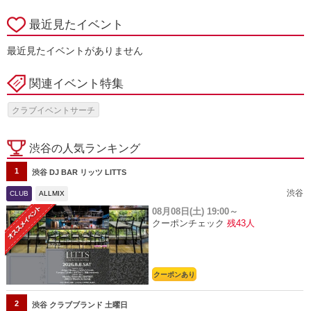
最近見たイベント
最近見たイベントがありません
関連イベント特集
クラブイベントサーチ
渋谷の人気ランキング
1
渋谷 DJ BAR リッツ LITTS
渋谷
CLUB
ALLMIX
08月08日(土)
19:00～
クーポンチェック
残43人
クーポンあり
2
渋谷 クラブブランド 土曜日