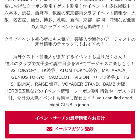
更にお得なクーポン割引 ( ゲスト割引 ) 付イベントも多数掲載中！
六本木、渋谷、西麻布、銀座の東京都内クラブイベント情報や、大
阪、名古屋、仙台、博多、札幌、新潟、京都、静岡、沖縄など全国
の人気クラブイベント情報も掲載中！！
クラブイベント初心者にも人気で、芸能人や海外のアーティストの
来日情報のチェックにもおすすめ！
海外ゲスト・芸能人が参加するイベントも盛りだくさん！
憧れのクラブで女子会や誕生日会をVIPでゴージャスに楽しもう！
V2 TOKYOや、TK渋谷、ATOM TOKYO渋谷、MAHARAJA、
GENIUS TOKYO、CAMELOT、VISION、リッツ渋谷(LITTS
SHIBUYA)、RAISE 銀座、VOYAGER STAND、BAMBI大阪、
HERBIE広島などのイベント情報・クーポン割引情報や、ゲスト割
引、今日の人気イベントも簡単に探せます！ you can find good
night CLUB in japan.
イベントサーチの最新情報をお届け
メールマガジン登録