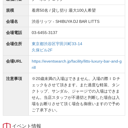
規模
着席50名 / 貸し切り:最大100人希望
会場名
渋谷リッツ - SHIBUYA DJ BAR LITTS
会場電話
03-6455-3137
会場住所
東京都渋谷区宇田川町33-14
久保ビル2F
会場URL
https://eventsearch.jp/facility/litts-luxury-bar-and-g
rill
注意事項
※20歳未満の入場はできません。入場の際ＩＤチ
ェックをさせて頂きます。また過度な軽装、タン
クトップ、サンダル、ジャージでの入場はできま
せん。当店スタッフが不適切と判断した場合は入
場をお断りさせて頂く場合も御座いますので予め
ご了承下さい。
イベント情報