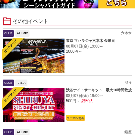
その他イベント
六本木
CLUB
ALLMIX
東京 マハラジャ六本木 金曜日
08月07日(金)
19:00～
1000円～
渋谷
CLUB
フェス
渋谷ナイトサーキット！最大10時間飲放
08月07日(金)
19:00～
題
500円～
残50人
クーポンあり
銀座
CLUB
ALLMIX