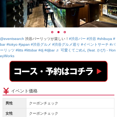
@eventsearch
渋谷バーリッツが楽しい！
#渋谷バー
#渋谷
#shibuya
#
bar
#tokyo
#japan
#渋谷グルメ
#渋谷グルメ巡り
#イベントサーチ
#バ
ーリッツ
#litts
#littsbar
#dj
#djbar
♬ 可愛くてごめん (feat. かぴ) - Hon
eyWorks
イベント価格
男性
クーポンチェック
女性
クーポンチェック