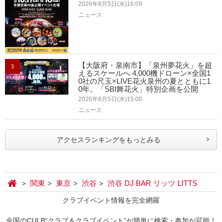
2026年8月5日(水)16:09
ニュース
【大阪府・泉南市】「泉州夢花火」を超
3
えるスケールへ 4,000機ドローン×全国1
0社の尺玉×LIVE花火泉州の夏とともに1
0年。「SBI舞花火」特別企画を公開
2026年8月5日(水)15:00
ニュース
アクセスランキングをもっとみる
関東
東京
渋谷
渋谷 DJ BAR リッツ LITTS
クラブイベント情報を完全網羅
全国のCULB“クラブ＆クラブイベント”が簡単に検索・参加が可能！