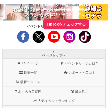
イベントサーチ - TikTok
人気のお店を動画で配信中！
気になる今話題の人気情報も
最新のイベント情報やお得なクーポン
まとめてTikTokでチェックしよう！
TikTokをチェックする
イベントサーチをフォローしよう！
ページトップへ
TOPページ
イベントサーチとは？
特集一覧
レポート・口コミ
最新ニュース
よくあるご質問
最近見た
人気イベントランキング