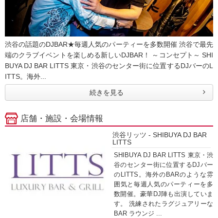
渋谷の話題のDJBAR★毎週人気のパーティーを多数開催 渋谷で最先
端のクラブイベントを楽しめる新しいDJBAR！ ～コンセプト～ SHI
BUYA DJ BAR LITTS 東京・渋谷のセンター街に位置するDJバーのL
ITTS。海外...
続きを見る
店舗・施設・会場情報
渋谷リッツ - SHIBUYA DJ BAR
LITTS
SHIBUYA DJ BAR LITTS 東京・渋
谷のセンター街に位置するDJバー
のLITTS。海外のBARのような雰
囲気と毎週人気のパーティーを多
数開催。豪華DJ陣も出演していま
す。 洗練されたラグジュアリーな
BAR ラウンジ ...