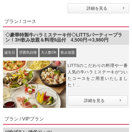
詳細を見る
プラン / コース
◇豪華特製牛ハラミステーキ付◇LITTSパーティープラ
ン！3H飲み放題＆料理9品付 4,500円⇒3,980円
誕生日
雰囲気自慢
大人数OK
飲み放題
LITTSのこだわりの料理や一番
人気の牛ハラミステーキがつい
たコースをご用意いたしまし
た！ ...
詳細を見る
プラン / VIPプラン