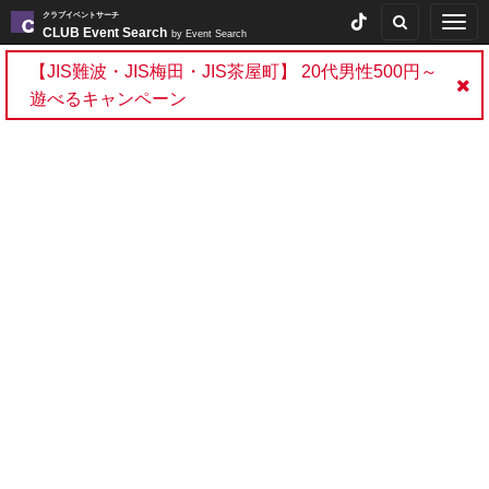
クラブイベントサーチ
Togg
CLUB Event Search
by Event Search
navig
【JIS難波・JIS梅田・JIS茶屋町】 20代男性500円～
遊べるキャンペーン