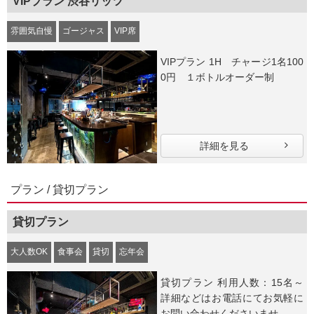
VIPプラン 渋谷リッツ
雰囲気自慢
ゴージャス
VIP席
VIPプラン 1H チャージ1名100
0円 １ボトルオーダー制
詳細を見る
プラン / 貸切プラン
貸切プラン
大人数OK
食事会
貸切
忘年会
貸切プラン 利用人数：15名～
詳細などはお電話にてお気軽に
お問い合わせくださいませ。 ...