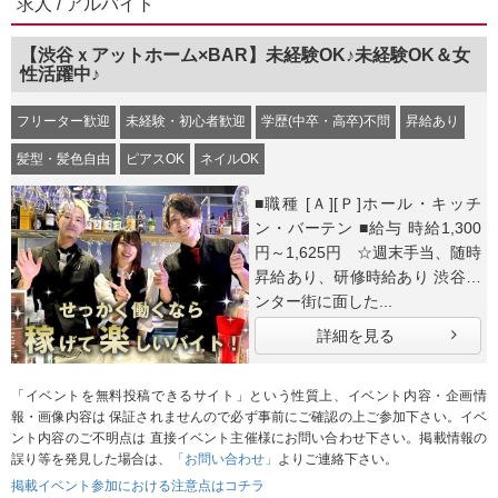
求人 / アルバイト
【渋谷ｘアットホーム×BAR】未経験OK♪未経験OK＆女
性活躍中♪
フリーター歓迎
未経験・初心者歓迎
学歴(中卒・高卒)不問
昇給あり
髪型・髪色自由
ピアスOK
ネイルOK
■職種 [Ａ][Ｐ]ホール・キッチ
ン・バーテン ■給与 時給1,300
円～1,625円 ☆週末手当、随時
昇給あり、研修時給あり 渋谷セ
ンター街に面した...
詳細を見る
「イベントを無料投稿できるサイト」という性質上、イベント内容・企画情
報・画像内容は 保証されませんので必ず事前にご確認の上ご参加下さい。イベ
ント内容のご不明点は 直接イベント主催様にお問い合わせ下さい。掲載情報の
誤り等を発見した場合は、
「お問い合わせ」
よりご連絡下さい。
掲載イベント参加における注意点はコチラ