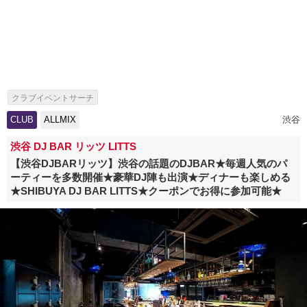
クラブイベントサーチ
CLUB
ALLMIX
渋谷
渋谷 DJ BAR リッツ LITTS
【渋谷DJBARリッツ】渋谷の話題のDJBAR★毎週人気のパ
ーティーを多数開催★豪華DJ陣も出演★ディナーも楽しめる
★SHIBUYA DJ BAR LITTS★クーポンでお得に参加可能★