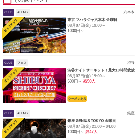
六本木
CLUB
ALLMIX
東京 マハラジャ六本木 金曜日
08月07日(金)
19:00～
1000円～
渋谷
CLUB
フェス
渋谷ナイトサーキット！最大10時間飲放
08月07日(金)
19:00～
題
500円～
残50人
クーポンあり
銀座
CLUB
ALLMIX
銀座 GENIUS TOKYO 金曜日
08月07日(金)
21:00～04:00
1000円～
残47人