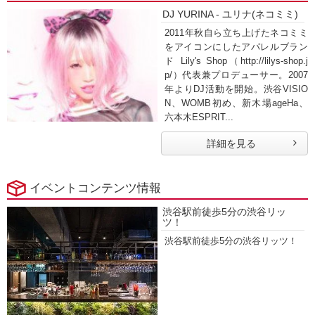
DJ YURINA - ユリナ(ネコミミ)
2011年秋自ら立ち上げたネコミミ
をアイコンにしたアパレルブラン
ド Lily's Shop（http://lilys-shop.j
p/）代表兼プロデューサー。2007
年よりDJ活動を開始。渋谷VISIO
N、WOMB初め、新木場ageHa、
六本木ESPRIT...
詳細を見る
イベントコンテンツ情報
渋谷駅前徒歩5分の渋谷リッ
ツ！
渋谷駅前徒歩5分の渋谷リッツ！