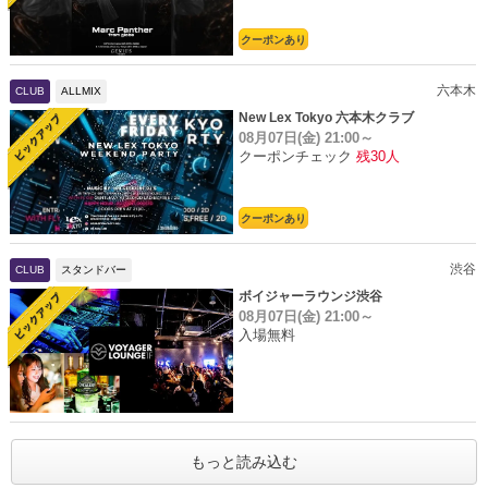
クーポンあり
六本木
CLUB
ALLMIX
New Lex Tokyo 六本木クラブ
08月07日(金)
21:00～
クーポンチェック
残30人
クーポンあり
渋谷
CLUB
スタンドバー
ボイジャーラウンジ渋谷
08月07日(金)
21:00～
入場無料
もっと読み込む