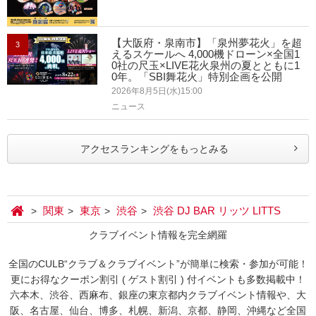
【大阪府・泉南市】「泉州夢花火」を超
3
えるスケールへ 4,000機ドローン×全国1
0社の尺玉×LIVE花火泉州の夏とともに1
0年。「SBI舞花火」特別企画を公開
2026年8月5日(水)15:00
ニュース
アクセスランキングをもっとみる
関東
東京
渋谷
渋谷 DJ BAR リッツ LITTS
クラブイベント情報を完全網羅
全国のCULB“クラブ＆クラブイベント”が簡単に検索・参加が可能！
更にお得なクーポン割引 ( ゲスト割引 ) 付イベントも多数掲載中！
六本木、渋谷、西麻布、銀座の東京都内クラブイベント情報や、大
阪、名古屋、仙台、博多、札幌、新潟、京都、静岡、沖縄など全国