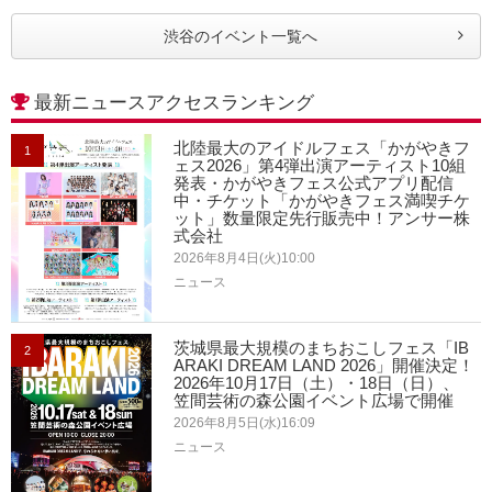
渋谷のイベント一覧へ
最新ニュースアクセスランキング
北陸最大のアイドルフェス「かがやきフ
1
ェス2026」第4弾出演アーティスト10組
発表・かがやきフェス公式アプリ配信
中・チケット「かがやきフェス満喫チケ
ット」数量限定先行販売中！アンサー株
式会社
2026年8月4日(火)10:00
ニュース
茨城県最大規模のまちおこしフェス「IB
2
ARAKI DREAM LAND 2026」開催決定！
2026年10月17日（土）・18日（日）、
笠間芸術の森公園イベント広場で開催
2026年8月5日(水)16:09
ニュース