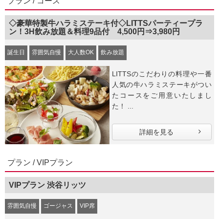
プラン / コース
◇豪華特製牛ハラミステーキ付◇LITTSパーティープラ
ン！3H飲み放題＆料理9品付 4,500円⇒3,980円
誕生日
雰囲気自慢
大人数OK
飲み放題
LITTSのこだわりの料理や一番
人気の牛ハラミステーキがつい
たコースをご用意いたしまし
た！ ...
詳細を見る
プラン / VIPプラン
VIPプラン 渋谷リッツ
雰囲気自慢
ゴージャス
VIP席