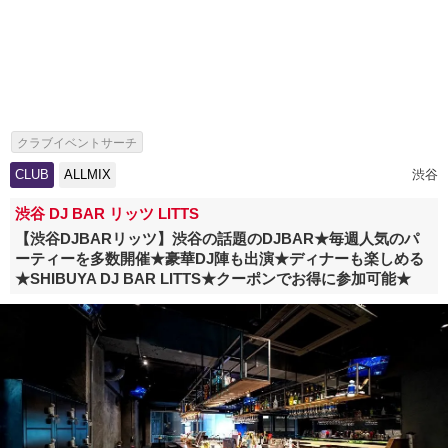
クラブイベントサーチ
CLUB
ALLMIX
渋谷
渋谷 DJ BAR リッツ LITTS
【渋谷DJBARリッツ】渋谷の話題のDJBAR★毎週人気のパ
ーティーを多数開催★豪華DJ陣も出演★ディナーも楽しめる
★SHIBUYA DJ BAR LITTS★クーポンでお得に参加可能★