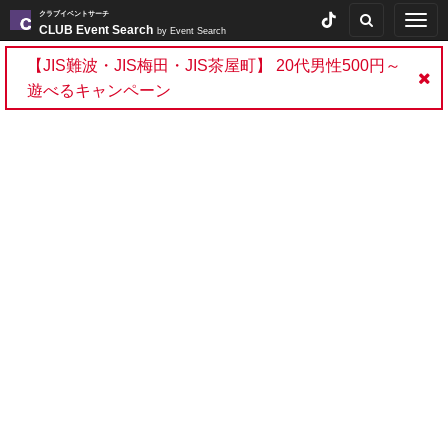
クラブイベントサーチ
Togg
CLUB Event Search
by Event Search
navig
【JIS難波・JIS梅田・JIS茶屋町】 20代男性500円～
遊べるキャンペーン