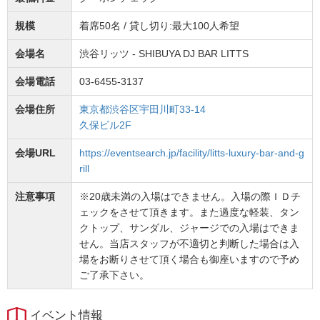
規模
着席50名 / 貸し切り:最大100人希望
会場名
渋谷リッツ - SHIBUYA DJ BAR LITTS
会場電話
03-6455-3137
会場住所
東京都渋谷区宇田川町33-14
久保ビル2F
会場URL
https://eventsearch.jp/facility/litts-luxury-bar-and-g
rill
注意事項
※20歳未満の入場はできません。入場の際ＩＤチ
ェックをさせて頂きます。また過度な軽装、タン
クトップ、サンダル、ジャージでの入場はできま
せん。当店スタッフが不適切と判断した場合は入
場をお断りさせて頂く場合も御座いますので予め
ご了承下さい。
イベント情報