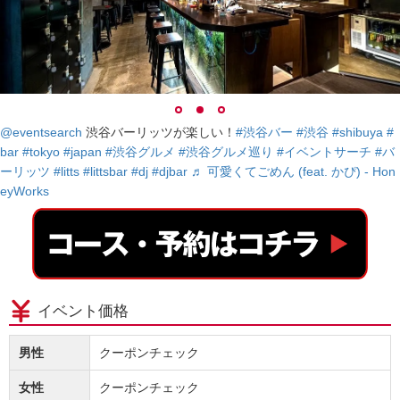
@eventsearch
渋谷バーリッツが楽しい！
#渋谷バー
#渋谷
#shibuya
#
bar
#tokyo
#japan
#渋谷グルメ
#渋谷グルメ巡り
#イベントサーチ
#バ
ーリッツ
#litts
#littsbar
#dj
#djbar
♬ 可愛くてごめん (feat. かぴ) - Hon
eyWorks
イベント価格
男性
クーポンチェック
女性
クーポンチェック