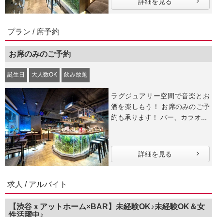
詳細を見る
プラン / 席予約
お席のみのご予約
誕生日
大人数OK
飲み放題
ラグジュアリー空間で音楽とお
酒を楽しもう！ お席のみのご予
約も承ります！ バー、カラオ...
詳細を見る
求人 / アルバイト
【渋谷ｘアットホーム×BAR】未経験OK♪未経験OK＆女
性活躍中♪