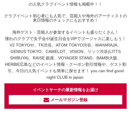
の人気クラブイベント情報も掲載中！！
クラブイベント初心者にも人気で、芸能人や海外のアーティストの
来日情報のチェックにもおすすめ！
海外ゲスト・芸能人が参加するイベントも盛りだくさん！
憧れのクラブで女子会や誕生日会をVIPでゴージャスに楽しもう！
V2 TOKYOや、TK渋谷、ATOM TOKYO渋谷、MAHARAJA、
GENIUS TOKYO、CAMELOT、VISION、リッツ渋谷(LITTS
SHIBUYA)、RAISE 銀座、VOYAGER STAND、BAMBI大阪、
HERBIE広島などのイベント情報・クーポン割引情報や、ゲスト割
引、今日の人気イベントも簡単に探せます！ you can find good
night CLUB in japan.
イベントサーチの最新情報をお届け
メールマガジン登録
イベントサーチ - TikTok
人気のお店を動画で配信中！
気になる今話題の人気情報も
最新のイベント情報やお得なクーポン
まとめてTikTokでチェックしよう！