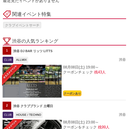
最近見たイベントがありません
関連イベント特集
クラブイベントサーチ
渋谷の人気ランキング
1
渋谷 DJ BAR リッツ LITTS
渋谷
CLUB
ALLMIX
08月08日(土)
19:00～
クーポンチェック
残43人
クーポンあり
2
渋谷 クラブブランド 土曜日
渋谷
CLUB
HOUSE / TECHNO
08月08日(土)
23:00～
クーポンをチェック
残99人