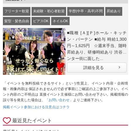
フリーター歓迎
未経験・初心者歓迎
学歴(中卒・高卒)不問
昇給あり
髪型・髪色自由
ピアスOK
ネイルOK
■職種 [Ａ][Ｐ]ホール・キッチ
ン・バーテン ■給与 時給1,300
円～1,625円 ☆週末手当、随時
昇給あり、研修時給あり 渋谷セ
ンター街に面した...
詳細を見る
「イベントを無料投稿できるサイト」という性質上、イベント内容・企画情
報・画像内容は 保証されませんので必ず事前にご確認の上ご参加下さい。イベ
ント内容のご不明点は 直接イベント主催様にお問い合わせ下さい。掲載情報の
誤り等を発見した場合は、
「お問い合わせ」
よりご連絡下さい。
掲載イベント参加における注意点はコチラ
最近見たイベント