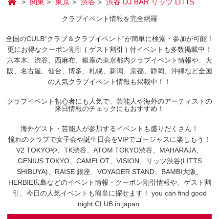
関東
東京
渋谷
渋谷 DJ BAR リッツ LITTS
クラブイベント情報を完全網羅
全国のCULB“クラブ＆クラブイベント”が簡単に検索・参加が可能！
更にお得なクーポン割引 ( ゲスト割引 ) 付イベントも多数掲載中！
六本木、渋谷、西麻布、銀座の東京都内クラブイベント情報や、大
阪、名古屋、仙台、博多、札幌、新潟、京都、静岡、沖縄など全国
の人気クラブイベント情報も掲載中！！
クラブイベント初心者にも人気で、芸能人や海外のアーティストの
来日情報のチェックにもおすすめ！
海外ゲスト・芸能人が参加するイベントも盛りだくさん！
憧れのクラブで女子会や誕生日会をVIPでゴージャスに楽しもう！
V2 TOKYOや、TK渋谷、ATOM TOKYO渋谷、MAHARAJA、
GENIUS TOKYO、CAMELOT、VISION、リッツ渋谷(LITTS
SHIBUYA)、RAISE 銀座、VOYAGER STAND、BAMBI大阪、
HERBIE広島などのイベント情報・クーポン割引情報や、ゲスト割
引、今日の人気イベントも簡単に探せます！ you can find good
night CLUB in japan.