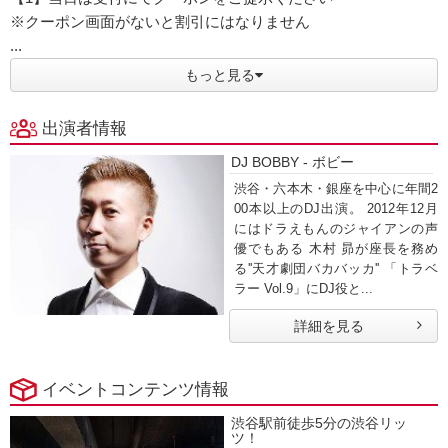
※クーポン画面がないと割引にはなりません
...
もっと見る
出演者情報
DJ BOBBY - ボビー
渋谷・六本木・銀座を中心に年間2
00本以上のDJ出演。 2012年12月
にはドラえもんのジャイアンの声
優でもある 木村 昴が座長を務め
る''天才劇団バカバッカ'' 「トラベ
ラー Vol.9」にDJ役と...
詳細を見る
イベントコンテンツ情報
渋谷駅前徒歩5分の渋谷リッ
ツ！