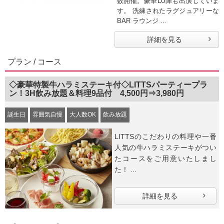
数開催。豪華DJ陣も出演していま
す。 洗練されたラグジュアリーな
BAR ラウンジ ...
詳細を見る
プラン / コース
◇豪華特製牛ハラミステーキ付◇LITTSパーティープラ
ン！3H飲み放題＆料理9品付 4,500円⇒3,980円
誕生日
雰囲気自慢
大人数OK
飲み放題
LITTSのこだわりの料理や一番
人気の牛ハラミステーキがつい
たコースをご用意いたしまし
た！ ...
詳細を見る