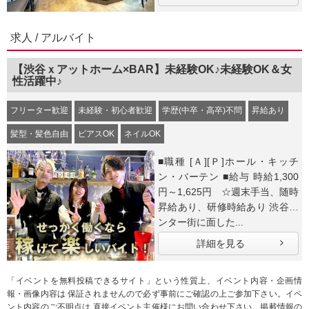
求人 / アルバイト
【渋谷ｘアットホーム×BAR】未経験OK♪未経験OK＆女
性活躍中♪
フリーター歓迎
未経験・初心者歓迎
学歴(中卒・高卒)不問
昇給あり
髪型・髪色自由
ピアスOK
ネイルOK
■職種 [Ａ][Ｐ]ホール・キッチ
ン・バーテン ■給与 時給1,300
円～1,625円 ☆週末手当、随時
昇給あり、研修時給あり 渋谷セ
ンター街に面した...
詳細を見る
「イベントを無料投稿できるサイト」という性質上、イベント内容・企画情
報・画像内容は 保証されませんので必ず事前にご確認の上ご参加下さい。イベ
ント内容のご不明点は 直接イベント主催様にお問い合わせ下さい。掲載情報の