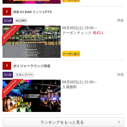
2
渋谷 DJ BAR リッツ LITTS
渋谷
CLUB
ALLMIX
08月08日(土)
19:00～
クーポンチェック
残43人
クーポンあり
3
ボイジャーラウンジ渋谷
渋谷
CLUB
スタンドバー
08月08日(土)
21:00～
入場無料
ランキングをもっと見る