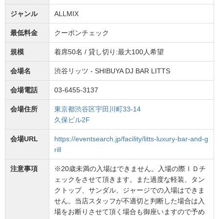
ジャンル
ALLMIX
最低料金
クーポンチェック
規模
着席50名 / 貸し切り:最大100人希望
会場名
渋谷リッツ - SHIBUYA DJ BAR LITTS
会場電話
03-6455-3137
会場住所
東京都渋谷区宇田川町33-14
久保ビル2F
会場URL
https://eventsearch.jp/facility/litts-luxury-bar-and-g
rill
注意事項
※20歳未満の入場はできません。入場の際ＩＤチ
ェックをさせて頂きます。また過度な軽装、タン
クトップ、サンダル、ジャージでの入場はできま
せん。当店スタッフが不適切と判断した場合は入
場をお断りさせて頂く場合も御座いますので予め