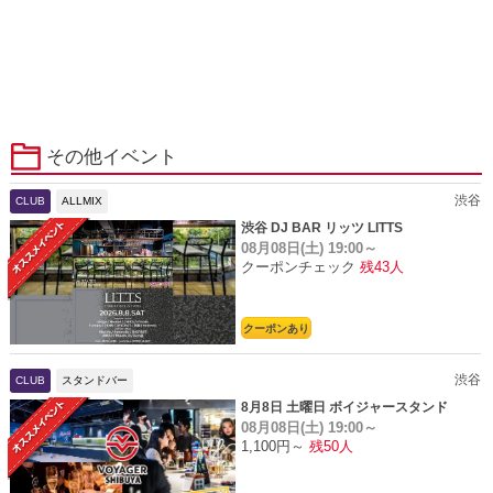
その他イベント
渋谷
CLUB
ALLMIX
渋谷 DJ BAR リッツ LITTS
08月08日(土)
19:00～
クーポンチェック
残43人
クーポンあり
渋谷
CLUB
スタンドバー
8月8日 土曜日 ボイジャースタンド
08月08日(土)
19:00～
1,100円～
残50人