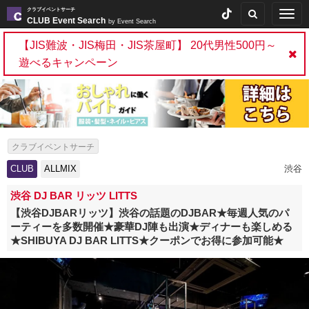
クラブイベントサーチ
Togg
CLUB Event Search
by Event Search
navig
【JIS難波・JIS梅田・JIS茶屋町】 20代男性500円～
遊べるキャンペーン
クラブイベントサーチ
CLUB
ALLMIX
渋谷
渋谷 DJ BAR リッツ LITTS
【渋谷DJBARリッツ】渋谷の話題のDJBAR★毎週人気のパ
ーティーを多数開催★豪華DJ陣も出演★ディナーも楽しめる
★SHIBUYA DJ BAR LITTS★クーポンでお得に参加可能★