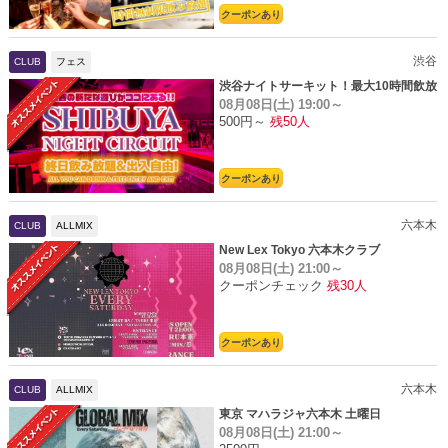
クーポンあり
渋谷
CLUB
フェス
渋谷ナイトサーキット！最大10時間飲放
08月08日(土)
19:00～
題
500円～
残50人
クーポンあり
六本木
CLUB
ALLMIX
New Lex Tokyo 六本木クラブ
08月08日(土)
21:00～
クーポンチェック
残30人
クーポンあり
六本木
CLUB
ALLMIX
東京 マハラジャ六本木 土曜日
08月08日(土)
21:00～