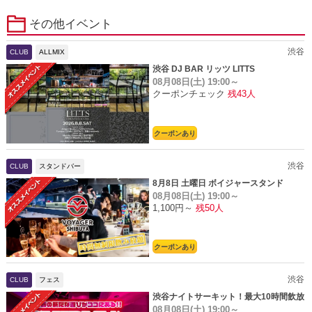
その他イベント
渋谷
CLUB
ALLMIX
渋谷 DJ BAR リッツ LITTS
08月08日(土)
19:00～
クーポンチェック
残43人
クーポンあり
渋谷
CLUB
スタンドバー
8月8日 土曜日 ボイジャースタンド
08月08日(土)
19:00～
1,100円～
残50人
クーポンあり
渋谷
CLUB
フェス
渋谷ナイトサーキット！最大10時間飲放
08月08日(土)
19:00～
題