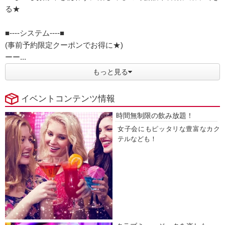
る★
■----システム----■
(事前予約限定クーポンでお得に★)
ーー...
もっと見る
イベントコンテンツ情報
時間無制限の飲み放題！
女子会にもピッタリな豊富なカク
テルなども！