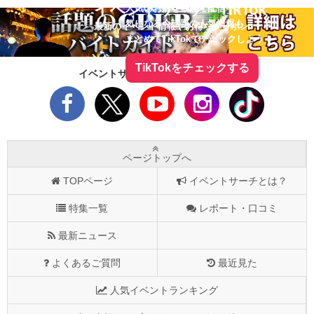
イベントサーチ - TikTok
人気のお店を動画で配信中！
気になる今話題の人気情報も
最新のイベント情報やお得なクーポン
まとめてTikTokでチェックしよう！
TikTokをチェックする
イベントサーチをフォローしよう！
ページトップへ
TOPページ
イベントサーチとは？
特集一覧
レポート・口コミ
最新ニュース
よくあるご質問
最近見た
人気イベントランキング