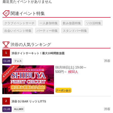
最近見たイベントがありません
関連イベント特集
クラブイベントサーチ
一人参加特集
飲み放題特集
ソロ活特集
出会いイベント特集
パーティー特集
スタンドバー特集
渋谷の人気ランキング
1
渋谷ナイトサーキット！最大10時間飲放題
渋谷
CLUB
フェス
08月08日(土)
19:00～
500円～
残50人
クーポンあり
2
渋谷 DJ BAR リッツ LITTS
渋谷
CLUB
ALLMIX