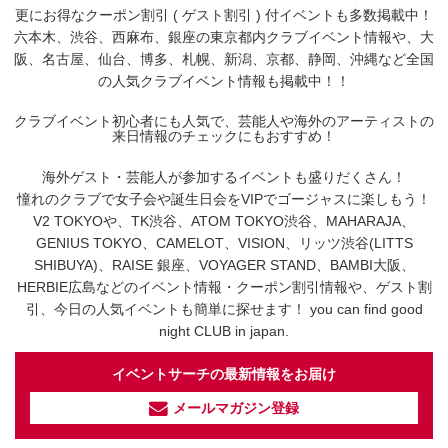
更にお得なクーポン割引 ( ゲスト割引 ) 付イベントも多数掲載中！
六本木、渋谷、西麻布、銀座の東京都内クラブイベント情報や、大
阪、名古屋、仙台、博多、札幌、新潟、京都、静岡、沖縄など全国
の人気クラブイベント情報も掲載中！！
クラブイベント初心者にも人気で、芸能人や海外のアーティストの
来日情報のチェックにもおすすめ！
海外ゲスト・芸能人が参加するイベントも盛りだくさん！
憧れのクラブで女子会や誕生日会をVIPでゴージャスに楽しもう！
V2 TOKYOや、TK渋谷、ATOM TOKYO渋谷、MAHARAJA、
GENIUS TOKYO、CAMELOT、VISION、リッツ渋谷(LITTS
SHIBUYA)、RAISE 銀座、VOYAGER STAND、BAMBI大阪、
HERBIE広島などのイベント情報・クーポン割引情報や、ゲスト割
引、今日の人気イベントも簡単に探せます！ you can find good
night CLUB in japan.
イベントサーチの最新情報をお届け
メールマガジン登録