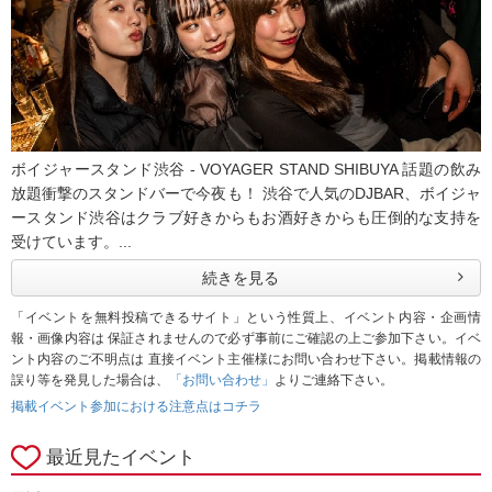
ボイジャースタンド渋谷 - VOYAGER STAND SHIBUYA 話題の飲み
放題衝撃のスタンドバーで今夜も！ 渋谷で人気のDJBAR、ボイジャ
ースタンド渋谷はクラブ好きからもお酒好きからも圧倒的な支持を
受けています。...
続きを見る
「イベントを無料投稿できるサイト」という性質上、イベント内容・企画情
報・画像内容は 保証されませんので必ず事前にご確認の上ご参加下さい。イベ
ント内容のご不明点は 直接イベント主催様にお問い合わせ下さい。掲載情報の
誤り等を発見した場合は、
「お問い合わせ」
よりご連絡下さい。
掲載イベント参加における注意点はコチラ
最近見たイベント