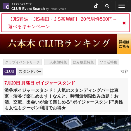
クラブイベントサーチ
Togg
CLUB Event Search
by Event Search
navig
【JIS難波・JIS梅田・JIS茶屋町】 20代男性500円～
遊べるキャンペーン
クラブイベントサーチ
一人参加特集
飲み放題特集
ソロ活特集
出会いイベント特集
パーティー特集
スタンドバー特集
CLUB
スタンドバー
渋谷
7月20日 月曜日 ボイジャースタンド
渋谷ボイジャースタンド！人気のスタンディングバーは東
京・渋谷で楽しめます！なんと、時間無制限飲み放題！お
酒、交流、出会いが全て楽しめる“ボイジャースタンド”男性
も女性もクーポン利用でお得★