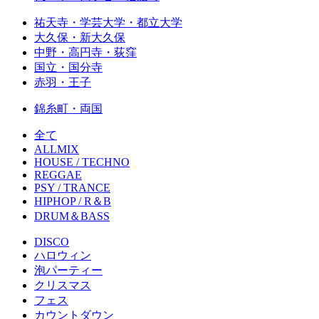
祐天寺・学芸大学・都立大学
大久保・新大久保
中野・高円寺・荻窪
国立・国分寺
赤羽・王子
錦糸町・両国
全て
ALLMIX
HOUSE / TECHNO
REGGAE
PSY / TRANCE
HIPHOP / R＆B
DRUM＆BASS
DISCO
ハロウィン
泡パーティー
クリスマス
フェス
カウントダウン