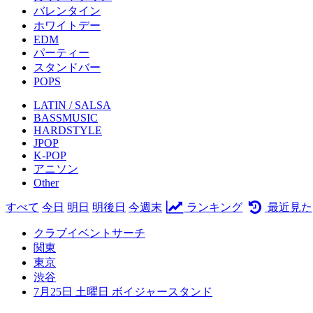
バレンタイン
ホワイトデー
EDM
パーティー
スタンドバー
POPS
LATIN / SALSA
BASSMUSIC
HARDSTYLE
JPOP
K-POP
アニソン
Other
すべて
今日
明日
明後日
今週末
ランキング
最近見た
クラブイベントサーチ
関東
東京
渋谷
7月25日 土曜日 ボイジャースタンド