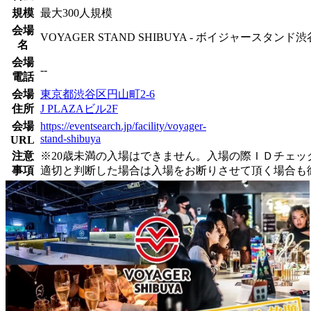
規模
最大300人規模
会場
VOYAGER STAND SHIBUYA - ボイジャースタンド渋
名
会場
--
電話
会場
東京都渋谷区円山町2-6
住所
J PLAZAビル2F
会場
https://eventsearch.jp/facility/voyager-
stand-shibuya
URL
注意
※20歳未満の入場はできません。入場の際ＩＤチェ
事項
適切と判断した場合は入場をお断りさせて頂く場合も