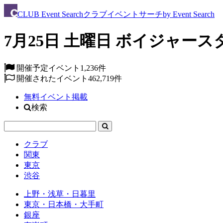
CLUB
Event Search
クラブイベントサーチ
by Event Search
7月25日 土曜日 ボイジャースタン
開催予定イベント
1,236件
開催されたイベント
462,719件
無料イベント掲載
検索
クラブ
関東
東京
渋谷
上野・浅草・日暮里
東京・日本橋・大手町
銀座