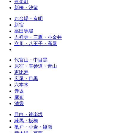
有楽町
新橋・汐留
お台場・有明
新宿
高田馬場
吉祥寺・三鷹・小金井
立川・八王子・高尾
代官山・中目黒
原宿・表参道・青山
恵比寿
広尾・目黒
六本木
赤坂
麻布
池袋
目白・神楽坂
練馬・板橋
亀戸・小岩・綾瀬