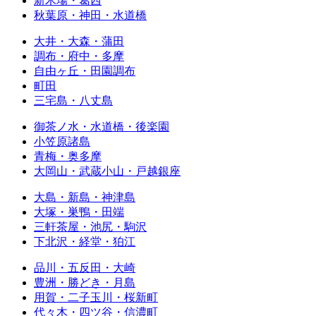
新木場・葛西
秋葉原・神田・水道橋
大井・大森・蒲田
調布・府中・多摩
自由ヶ丘・田園調布
町田
三宅島・八丈島
御茶ノ水・水道橋・後楽園
小笠原諸島
青梅・奥多摩
大岡山・武蔵小山・戸越銀座
大島・新島・神津島
大塚・巣鴨・田端
三軒茶屋・池尻・駒沢
下北沢・経堂・狛江
品川・五反田・大崎
豊洲・勝どき・月島
用賀・二子玉川・桜新町
代々木・四ツ谷・信濃町