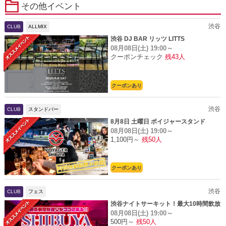
その他イベント
渋谷
CLUB
ALLMIX
渋谷 DJ BAR リッツ LITTS
08月08日(土)
19:00～
クーポンチェック
残43人
クーポンあり
渋谷
CLUB
スタンドバー
8月8日 土曜日 ボイジャースタンド
08月08日(土)
19:00～
1,100円～
残50人
クーポンあり
渋谷
CLUB
フェス
渋谷ナイトサーキット！最大10時間飲放
08月08日(土)
19:00～
題
500円～
残50人