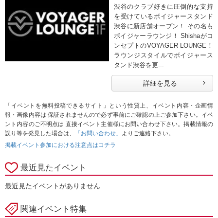
渋谷のクラブ好きに圧倒的な支持
を受けているボイジャースタンド
渋谷に新店舗オープン！ その名も
ボイジャーラウンジ！ Shishaがコ
ンセプトのVOYAGER LOUNGE！
ラウンジスタイルでボイジャース
タンド渋谷を更...
詳細を見る
「イベントを無料投稿できるサイト」という性質上、イベント内容・企画情
報・画像内容は 保証されませんので必ず事前にご確認の上ご参加下さい。イベ
ント内容のご不明点は 直接イベント主催様にお問い合わせ下さい。掲載情報の
誤り等を発見した場合は、
「お問い合わせ」
よりご連絡下さい。
掲載イベント参加における注意点はコチラ
最近見たイベント
最近見たイベントがありません
関連イベント特集