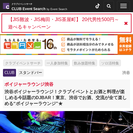
クラブイベントサーチ
Togg
CLUB Event Search
by Event Search
navig
【JIS難波・JIS梅田・JIS茶屋町】 20代男性500円～
遊べるキャンペーン
クラブイベントサーチ
一人参加特集
飲み放題特集
ソロ活特集
女性無料特集
出会いイベント特集
パーティー特集
CLUB
スタンドバー
渋谷
スタンドバー特集
ボイジャーラウンジ渋谷
渋谷ボイジャーラウンジ！クラブイベントとお酒と料理が楽
しめる今話題のDJBAR！東京、渋谷でお酒、交流が全て楽し
める“ボイジャーラウンジ”★