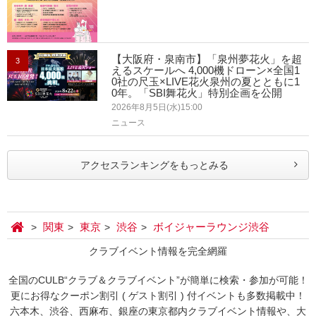
【大阪府・泉南市】「泉州夢花火」を超
3
えるスケールへ 4,000機ドローン×全国1
0社の尺玉×LIVE花火泉州の夏とともに1
0年。「SBI舞花火」特別企画を公開
2026年8月5日(水)15:00
ニュース
アクセスランキングをもっとみる
関東
東京
渋谷
ボイジャーラウンジ渋谷
クラブイベント情報を完全網羅
全国のCULB“クラブ＆クラブイベント”が簡単に検索・参加が可能！
更にお得なクーポン割引 ( ゲスト割引 ) 付イベントも多数掲載中！
六本木、渋谷、西麻布、銀座の東京都内クラブイベント情報や、大