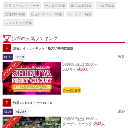
クラブイベントサーチ
一人参加特集
飲み放題特集
ソロ活特集
女性無料特集
出会いイベント特集
パーティー特集
スタンドバー特集
渋谷の人気ランキング
1
渋谷ナイトサーキット！最大10時間飲放題
渋谷
CLUB
フェス
08月08日(土)
19:00～
500円～
残50人
クーポンあり
2
渋谷 DJ BAR リッツ LITTS
渋谷
CLUB
ALLMIX
08月08日(土)
19:00～
クーポンチェック
残43人