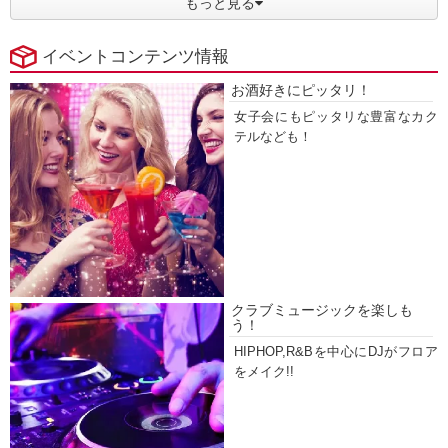
もっと見る
イベントコンテンツ情報
お酒好きにピッタリ！
女子会にもピッタリな豊富なカク
テルなども！
クラブミュージックを楽しも
う！
HIPHOP,R&Bを中心にDJがフロア
をメイク!!