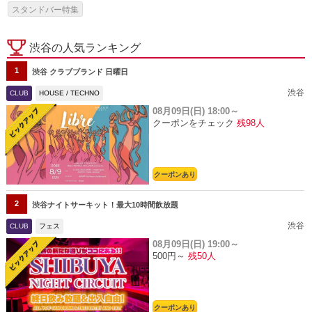
スタンドバー特集
渋谷の人気ランキング
1
渋谷 クラブブランド 日曜日
渋谷
CLUB
HOUSE / TECHNO
08月09日(日)
18:00～
クーポンをチェック
残98人
クーポンあり
2
渋谷ナイトサーキット！最大10時間飲放題
渋谷
CLUB
フェス
08月09日(日)
19:00～
500円～
残50人
クーポンあり