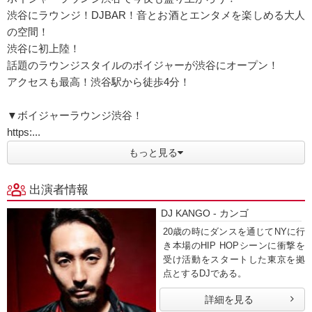
渋谷にラウンジ！DJBAR！音とお酒とエンタメを楽しめる大人
の空間！
渋谷に初上陸！
話題のラウンジスタイルのボイジャーが渋谷にオープン！
アクセスも最高！渋谷駅から徒歩4分！
▼ボイジャーラウンジ渋谷！
https:...
もっと見る
出演者情報
DJ KANGO - カンゴ
20歳の時にダンスを通じてNYに行
き本場のHIP HOPシーンに衝撃を
受け活動をスタートした東京を拠
点とするDJである。
詳細を見る