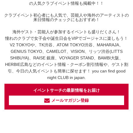
の人気クラブイベント情報も掲載中！！
クラブイベント初心者にも人気で、芸能人や海外のアーティストの
来日情報のチェックにもおすすめ！
海外ゲスト・芸能人が参加するイベントも盛りだくさん！
憧れのクラブで女子会や誕生日会をVIPでゴージャスに楽しもう！
V2 TOKYOや、TK渋谷、ATOM TOKYO渋谷、MAHARAJA、
GENIUS TOKYO、CAMELOT、VISION、リッツ渋谷(LITTS
SHIBUYA)、RAISE 銀座、VOYAGER STAND、BAMBI大阪、
HERBIE広島などのイベント情報・クーポン割引情報や、ゲスト割
引、今日の人気イベントも簡単に探せます！ you can find good
night CLUB in japan.
イベントサーチの最新情報をお届け
メールマガジン登録
イベントサーチ - TikTok
人気のお店を動画で配信中！
気になる今話題の人気情報も
最新のイベント情報やお得なクーポン
まとめてTikTokでチェックしよう！