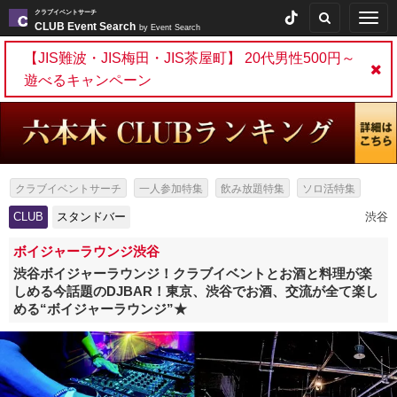
クラブイベントサーチ
Togg
CLUB Event Search
by Event Search
navig
【JIS難波・JIS梅田・JIS茶屋町】 20代男性500円～
遊べるキャンペーン
クラブイベントサーチ
一人参加特集
飲み放題特集
ソロ活特集
女性無料特集
出会いイベント特集
パーティー特集
CLUB
スタンドバー
渋谷
スタンドバー特集
ボイジャーラウンジ渋谷
渋谷ボイジャーラウンジ！クラブイベントとお酒と料理が楽
しめる今話題のDJBAR！東京、渋谷でお酒、交流が全て楽し
める“ボイジャーラウンジ”★