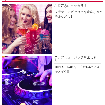
お酒好きにピッタリ！
女子会にもピッタリな豊富なカク
テルなども！
クラブミュージックを楽しも
う！
HIPHOP,R&Bを中心にDJがフロア
をメイク!!