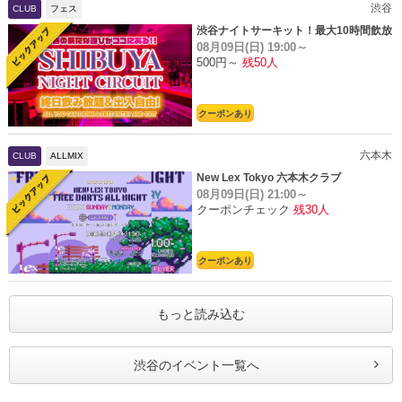
渋谷
CLUB
フェス
渋谷ナイトサーキット！最大10時間飲放
08月09日(日)
19:00～
題
500円～
残50人
クーポンあり
六本木
CLUB
ALLMIX
New Lex Tokyo 六本木クラブ
08月09日(日)
21:00～
クーポンチェック
残30人
クーポンあり
もっと読み込む
渋谷のイベント一覧へ